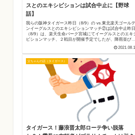
スとのエキシビションは試合中止に【野球
話】
我らの阪神タイガース昨日（8/9）の vs.東北楽天ゴール
ンイーグルスとのエキシビションマッチ②は試合中止昨
（8/9）は、楽天生命パーク宮城にてイーグルスとのエキ
ビションマッチ、２戦目が開催予定でしたが、降雨並び
グラウンドコンディシ...
2021.08.
父ちゃんの話（タイガース）
タイガース！藤浪晋太郎ローテ争い脱落