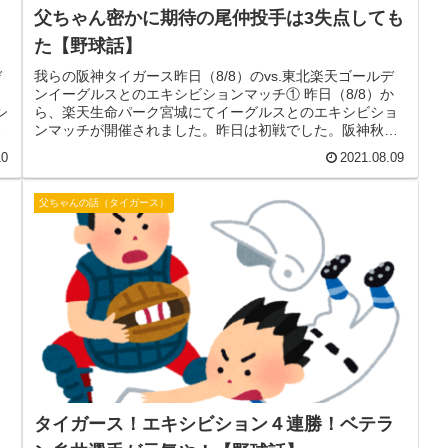
父ちゃん密かに期待の尾仲投手は3失点しても
た【野球話】
デ
我らの阪神タイガース昨日（8/8）のvs.東北楽天ゴールデ
日
ンイーグルスとのエキシビションマッチ① 昨日（8/8）か
シ
ら、楽天生命パーク宮城にてイーグルスとのエキシビショ
に
ンマッチが開催されました。昨日は初戦でした。阪神秋山
投手、楽天涌井投手が先...
10
2021.08.09
父ちゃんの話（タイガース）
タイガース！エキシビション４連勝！ベテラ