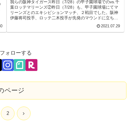
我らの阪神タイガース昨日（7/28）の甲子園球場でのvs.千
神
葉ロッテマリーンズ②昨日（7/28）も、甲子園球場にてマ
リーンズとのエキシビションマッチ、２戦目でした。阪神
伊藤将司投手、ロッテ二木投手が先発のマウンドに立ちま
した。試合経過は下記...
30
2021.07.29
フォローする
のページ
次
2
へ