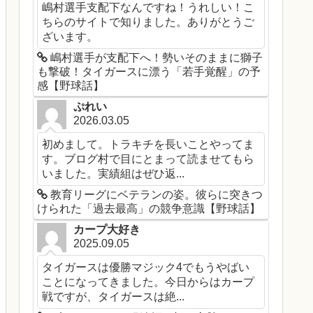
嶋村選手支配下なんですね！うれしい！こ
ちらのサイトで知りました。ありがとうご
ざいます。
嶋村選手が支配下へ！勢いそのままに獅子
も撃破！タイガースに漂う「若手覚醒」の予
感【野球話】
ぷれい
2026.03.05
初めまして。トラキチを長いことやってま
す。ブログ村で目にとまって読ませてもら
いました。実績組はぜひ返...
教育リーグにベテランの姿。彼らに突きつ
けられた「過去最高」の競争意識【野球話】
カープ大好き
2025.09.05
タイガースは優勝マジック4でもうやばい
ことになってきました。今日からはカープ
戦ですが、タイガースは絶...