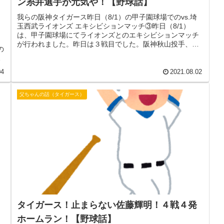
ン糸井選手が元気や！【野球話】
我らの阪神タイガース昨日（8/1）の甲子園球場でのvs.埼
玉西武ライオンズ エキシビションマッチ③昨日（8/1）
は、甲子園球場にてライオンズとのエキシビションマッチ
が行われました。昨日は３戦目でした。阪神秋山投手、西
の
武ニール投手が先発のマウ...
と
04
2021.08.02
父ちゃんの話（タイガース）
タイガース！止まらない佐藤輝明！４戦４発
ホームラン！【野球話】