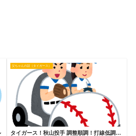
父ちゃんの話（タイガース）
ル
タイガース！秋山投手 調整順調！打線低調…