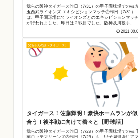
我らの阪神タイガース昨日（7/31）の甲子園球場でのvs.
玉西武ライオンズ エキシビションマッチ②昨日（7/31）
は、甲子園球場にてライオンズとのエキシビションマッ
が行われました。昨日は２戦目でした。阪神及川投手、
武髙橋投手が先発のマ...
2021.08.
父ちゃんの話（タイガース）
タイガース！佐藤輝明！豪快ホームランが似
合う！後半戦に向けて着々と【野球話】
我らの阪神タイガース昨日（7/29）の甲子園球場でのvs.
葉ロッテマリーンズ③昨日（7/29）も、甲子園球場にて