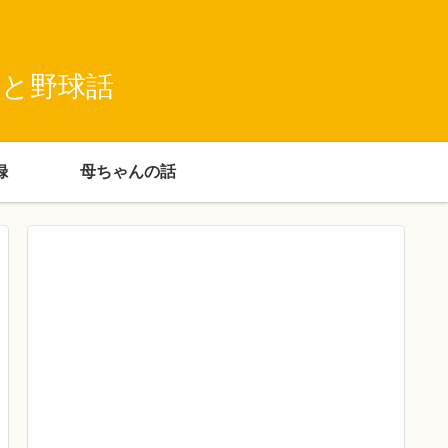
録と野球話
録
母ちゃんの話