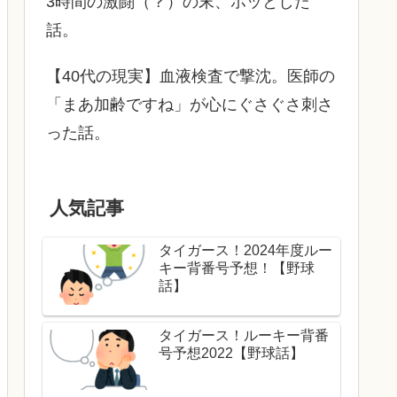
3時間の激闘（？）の末、ホッとした
話。
【40代の現実】血液検査で撃沈。医師の
「まあ加齢ですね」が心にぐさぐさ刺さ
った話。
人気記事
タイガース！2024年度ルー
キー背番号予想！【野球
話】
タイガース！ルーキー背番
号予想2022【野球話】