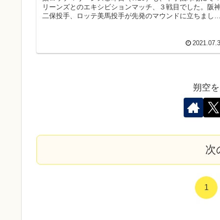
リーンズとのエキシビションマッチ、３戦目でした。阪
二保投手、ロッテ美馬投手が先発のマウンドに立ちまし
た。試合経過は下記の通...
2021.07.
朔空を
次
1