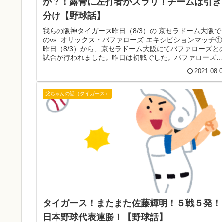
か？！露骨に左打者がズラリ！チームは引き
分け【野球話】
我らの阪神タイガース昨日（8/3）の 京セラドーム大阪で
のvs. オリックス・バファローズ エキシビションマッチ①
昨日（8/3）から、京セラドーム大阪にてバファローズと
試合が行われました。昨日は初戦でした。バファローズ
の３試合は、(火)...
2021.08.
父ちゃんの話（タイガース）
タイガース！またまた佐藤輝明！５戦５発！
日本野球代表連勝！【野球話】