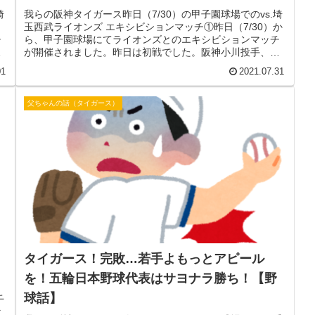
埼
我らの阪神タイガース昨日（7/30）の甲子園球場でのvs.埼
玉西武ライオンズ エキシビションマッチ①昨日（7/30）か
チ
ら、甲子園球場にてライオンズとのエキシビションマッチ
西
が開催されました。昨日は初戦でした。阪神小川投手、西
武渡邉投手が先発の...
01
2021.07.31
父ちゃんの話（タイガース）
タイガース！完敗…若手よもっとアピール
を！五輪日本野球代表はサヨナラ勝ち！【野
球話】
千
マ