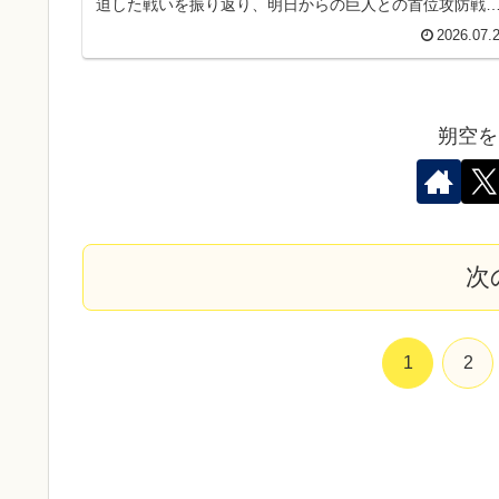
迫した戦いを振り返り、明日からの巨人との首位攻防戦
向けた展望を語ります
2026.07.
朔空を
次
1
2