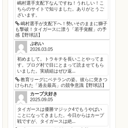
嶋村選手支配下なんですね！うれしい！こ
ちらのサイトで知りました。ありがとうご
ざいます。
嶋村選手が支配下へ！勢いそのままに獅子
も撃破！タイガースに漂う「若手覚醒」の予
感【野球話】
ぷれい
2026.03.05
初めまして。トラキチを長いことやってま
す。ブログ村で目にとまって読ませてもら
いました。実績組はぜひ返...
教育リーグにベテランの姿。彼らに突きつ
けられた「過去最高」の競争意識【野球話】
カープ大好き
2025.09.05
タイガースは優勝マジック4でもうやばい
ことになってきました。今日からはカープ
戦ですが、タイガースは絶...