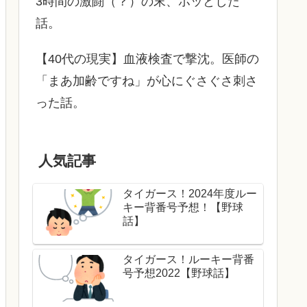
3時間の激闘（？）の末、ホッとした
話。
【40代の現実】血液検査で撃沈。医師の
「まあ加齢ですね」が心にぐさぐさ刺さ
った話。
人気記事
タイガース！2024年度ルー
キー背番号予想！【野球
話】
タイガース！ルーキー背番
号予想2022【野球話】