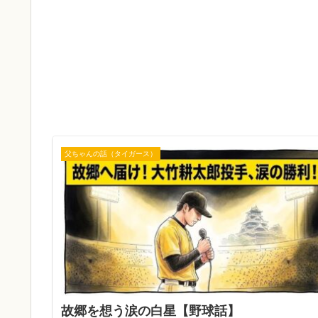
父ちゃんの話（タイガース）
故郷を想う涙の白星【野球話】