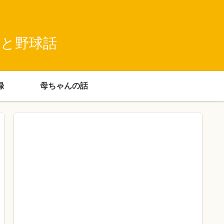
録と野球話
録
母ちゃんの話