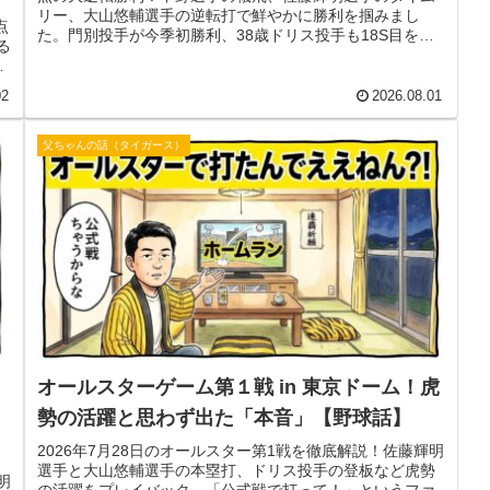
リー、大山悠輔選手の逆転打で鮮やかに勝利を掴みまし
点
た。門別投手が今季初勝利、38歳ドリス投手も18S目をマ
る
ーク！
締
02
2026.08.01
父ちゃんの話（タイガース）
オールスターゲーム第１戦 in 東京ドーム！虎
勢の活躍と思わず出た「本音」【野球話】
2026年7月28日のオールスター第1戦を徹底解説！佐藤輝明
選手と大山悠輔選手の本塁打、ドリス投手の登板など虎勢
明