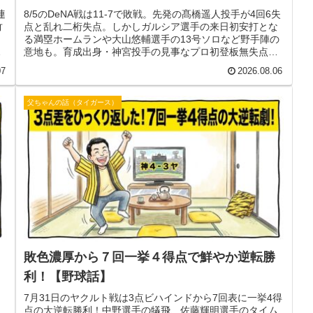
連
8/5のDeNA戦は11-7で敗戦。先発の髙橋遥人投手が4回6失
竹
点と乱れ二桁失点。しかしガルシア選手の来日初安打とな
る満塁ホームランや大山悠輔選手の13号ソロなど野手陣の
盤
意地も。育成出身・神宮投手の見事なプロ初登板無失点デ
。
ビューも光った一戦を解説！
07
2026.08.06
父ちゃんの話（タイガース）
​敗色濃厚から７回一挙４得点で鮮やか逆転勝
利！【野球話】
7月31日のヤクルト戦は3点ビハインドから7回表に一挙4得
点の大逆転勝利！中野選手の犠飛、佐藤輝明選手のタイム