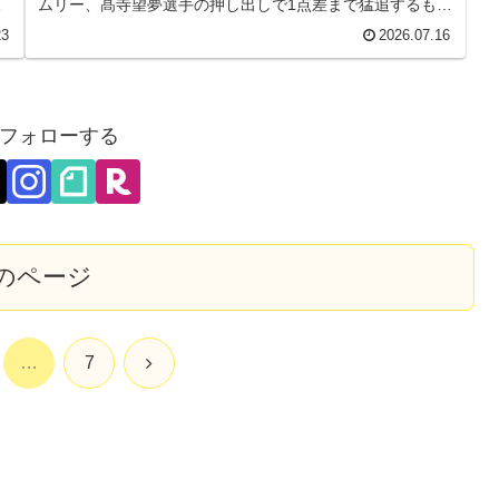
へ
ムリー、髙寺望夢選手の押し出しで1点差まで猛追するもあ
と一歩届かず、連勝はストップ。
23
2026.07.16
フォローする
のページ
次
…
7
へ