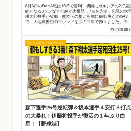
8月6日のDeNA戦は10-5で勝利！初回にガルシアの2打席
続となる3ランなど打線が大爆発し7点を先制。先発の大
耕太郎投手が故郷・熊本への想いを胸に6回3失点の好投
で、大地震後初のマウンドを涙の白星で飾りました。中
のヒヤヒヤをしのぎ3タテ阻止！次戦才木vs髙橋宏も展望
2026.08.
父ちゃんの話（タイガース）
森下選手25号逆転弾＆坂本選手４安打３打点
の大暴れ！伊藤将投手が復活の１年ぶり白
星！【野球話】