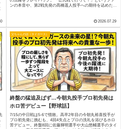
の活躍をプレイバック。「公式戦で打って！」というファ
一
ンの本音や、第2戦先発の髙橋遥人投手への期待を込めた観
太
戦記です！
戦
30
2026.07.29
父ちゃんの話（タイガース）
終盤の猛追及ばず…今朝丸投手プロ初先発は
ホロ苦デビュー【野球話】
先
7/15の中日戦は5-6で惜敗。高卒2年目の今朝丸裕喜投手が
し
プロ初先発に挑むも、4回4失点とプロの洗礼を浴びるホロ
緊
苦デビュー。終盤8回に佐藤輝明選手や大山悠輔選手のタイ