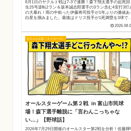
8月1日のヤクルト戦は7-3で連勝！森下翔太選手の起死回
生25号逆転2ラン＆坂本誠志郎選手の3ラン含む4安打3打
の大暴れ！雨の中粘った伊藤将司投手が1年ぶりの価値あ
白星を掴みました。最後はドリス投手が1死満塁を3球で
めて貯金12！
2026.08.
父ちゃんの話（タイガース）
オールスターゲーム第２戦 in 富山市民球
場！森下選手離脱に「言わんこっちゃな
い…」【野球話】
2026年7月29日開催のオールスター第2戦を分析！佐藤輝