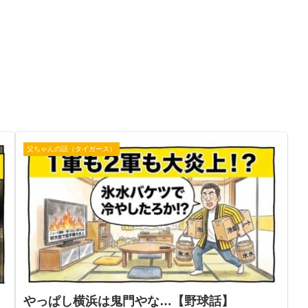
父ちゃんの話（タイガース）
やっぱし横浜は鬼門やな…【野球話】