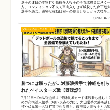
選手の連日の本塁打や髙橋遥人投手の全直球勝負に湧く
方、コンディション不良で富山入りせず離脱した森下翔
選手を懸念。過密な移動日程への提言と明日からの後半
に向けた熱い想いを綴ります！
2026.07.
父ちゃんの話（タイガース）
勝つには勝ったが…対藤浪投手で神経を削ら
れたベイスターズ戦【野球話】
7月22日のDeNA戦は5-4で勝利し5カード連続勝ち越し！
発の髙橋遥人投手は6回2失点の力投、大山選手の勝ち越
打や伏見選手の猛打賞で粘り勝ち。藤浪晋太郎投手との