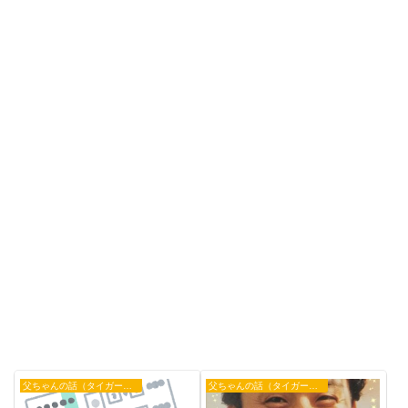
父ちゃんの話（タイガース）
父ちゃんの話（タイガース）