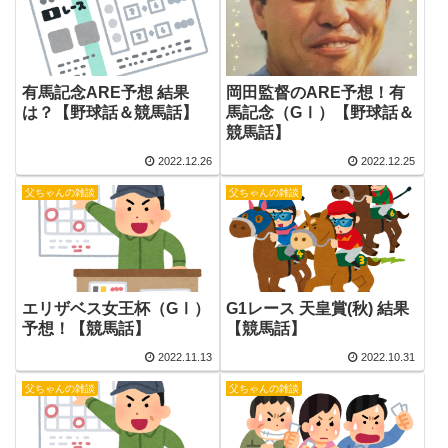
有馬記念ARE予想 結果
岡田監督のARE予想！有
は？【野球話＆競馬話】
馬記念（GⅠ）【野球話＆
競馬話】
2022.12.26
2022.12.25
父ちゃんの雑談
父ちゃんの雑談
エリザベス女王杯（GⅠ）
G1レース 天皇賞(秋) 結果
予想！【競馬話】
【競馬話】
2022.11.13
2022.10.31
父ちゃんの雑談
父ちゃんの雑談