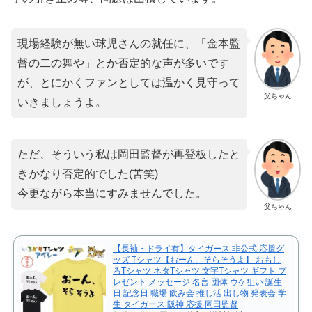
現場経験が無い球児さんの就任に、「金本監
督の二の舞や」とか否定的な声が多いです
が、とにかくファンとしては温かく見守って
父ちゃん
いきましょうよ。
ただ、そういう私は岡田監督が再登板したと
きかなり否定的でした(苦笑)
今更ながら本当にすみませんでした。
父ちゃん
【長袖・ドライ有】タイガース 非公式 応援グ
ッズ Tシャツ【おーん、そらそうよ】 おもし
ろTシャツ ネタTシャツ 文字Tシャツ ギフト プ
レゼント メッセージ 名言 団体 ウケ狙い 誕生
日 記念日 職場 飲み会 推し活 出し物 発表会 学
生 タイガース 阪神 応援 岡田監督