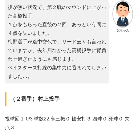
後が無い状況で、第２戦のマウンドに上がっ
た髙橋投手。
１点をもらった直後の２回、あっという間に
父ちゃん
４点を失いました。
梅野選手が途中交代で、リード云々も言われ
ていますが、去年居なかった髙橋投手に背負
わせ過ぎたようにも感じます。
ベイスターズ打線の集中力に呑まれてしまい
ました…。
（２番手）村上投手
投球回１ 0/3 球数22 奪三振０ 被安打３ 四球０ 死球０ 失
点３