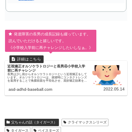
発達障害の長男の成長記録も綴っています。
読んでいただけると嬉しいです。
《小学校入学前に再チャレンジしたいしなぁ。》
近視矯正オルソケラトロジーと長男④小学校入学
前に再チャレンジ
長男は少し前からオルソケラトロジーという近視矯正をして
います。オルソケラトロジーは、就寝時にコンタクトレンズ
を装用することで角膜前面を平坦化させ、屈折矯正効果を得
て近視を矯正する治療法です。今回は自閉症スペクトラム
（ASD）とADHD診断済...
2022.05.14
asd-adhd-baseball.com
父ちゃんの話（タイガース）
クライマックスシリーズ
タイガース
ベイスターズ