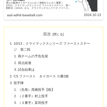
我らの阪神タイガースとにかく初戦がとにかく重要！
10/12：クライマックスシリーズ ファーストステージ 第一
戦昨日（10/12）から、クライマックスシリーズ ファースト
ステージが開幕！甲子園球場でベイスターズと対戦セ・リー
グ２位のタイガース...
2024.10.13
asd-adhd-baseball.com
目次
10/13：クライマックスシリーズ ファーストステー
ジ 第二戦
両チームの予告先発
得点経過
試合結果は
CS ファースト タイガース ０勝2敗
投手陣
（先発）髙橋投手【敗】
（２番手）村上投手
（３番手）富田投手