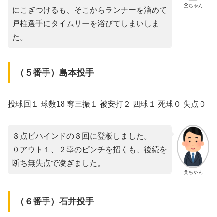
父ちゃん
にこぎつけるも、そこからランナーを溜めて
戸柱選手にタイムリーを浴びてしまいしま
た。
（５番手）島本投手
投球回１ 球数18 奪三振１ 被安打２ 四球１ 死球０ 失点０
８点ビハインドの８回に登板しました。
０アウト１、２塁のピンチを招くも、後続を
断ち無失点で凌ぎました。
父ちゃん
（６番手）石井投手