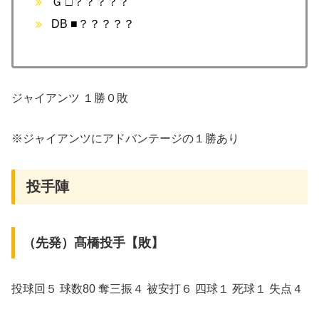
Ｇ □？？？？？
DB ■？？？？？
ジャイアンツ １勝０敗
※ジャイアンツにアドバンテージの１勝あり
投手陣
（先発）髙橋投手【敗】
投球回５ 球数80 奪三振４ 被安打６ 四球１ 死球１ 失点４