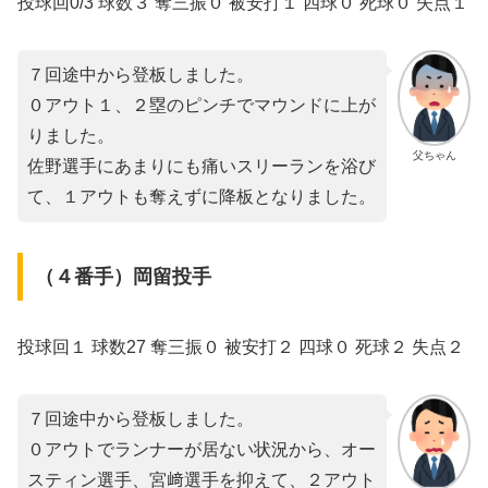
投球回0/3 球数３ 奪三振０ 被安打１ 四球０ 死球０ 失点１
７回途中から登板しました。
０アウト１、２塁のピンチでマウンドに上が
りました。
父ちゃん
佐野選手にあまりにも痛いスリーランを浴び
て、１アウトも奪えずに降板となりました。
（４番手）岡留投手
投球回１ 球数27 奪三振０ 被安打２ 四球０ 死球２ 失点２
７回途中から登板しました。
０アウトでランナーが居ない状況から、オー
スティン選手、宮﨑選手を抑えて、２アウト