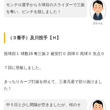
モンテロ選手から５球目のスライダーで三振
を奪い、ピンチを脱しました！
父ちゃん
（３番手）及川投手【Ｈ】
投球回１ 球数16 奪三振２ 被安打０ 四球０ 死球０ 失点０
７回に登板しました。
きっちりカープ打線を抑えて、三者凡退で切り抜けまし
た！
中５日と少し間隔が空きましたが、何のそ