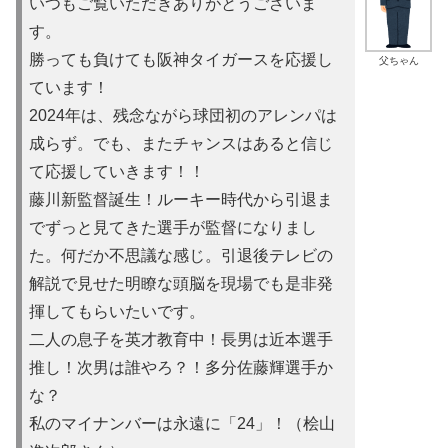
いつもご覧いただきありがとうございま
す。
勝っても負けても阪神タイガースを応援し
父ちゃん
ています！
2024年は、残念ながら球団初のアレンパは
成らず。でも、またチャンスはあると信じ
て応援していきます！！
藤川新監督誕生！ルーキー時代から引退ま
でずっと見てきた選手が監督になりまし
た。何だか不思議な感じ。引退後テレビの
解説で見せた明瞭な頭脳を現場でも是非発
揮してもらいたいです。
二人の息子を英才教育中！長男は近本選手
推し！次男は誰やろ？！多分佐藤輝選手か
な？
私のマイナンバーは永遠に「24」！（桧山