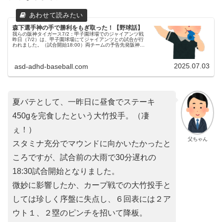
森下選手神の手で勝利をもぎ取った！【野球話】
我らの阪神タイガース7/2：甲子園球場でのジャイアンツ戦
昨日（7/2）は、甲子園球場にてジャイアンツとの試合が行
われました。（試合開始18:00）両チームの予告先発阪神タ
イガース 49 大竹耕太郎投手読売ジャイアンツ 97 井上温大
投手スタ...
2025.07.03
asd-adhd-baseball.com
夏バテとして、一昨日に昼食でステーキ
450gを完食したという大竹投手。（凄
ぇ！）
父ちゃん
スタミナ充分でマウンドに向かいたかったと
ころですが、試合前の大雨で30分遅れの
18:30試合開始となりました。
微妙に影響したか、カープ戦での大竹投手と
しては珍しく序盤に失点し、６回表には２ア
ウト１、２塁のピンチを招いて降板。