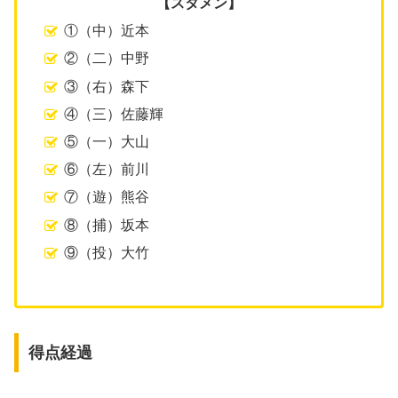
【スタメン】
①（中）近本
②（二）中野
③（右）森下
④（三）佐藤輝
⑤（一）大山
⑥（左）前川
⑦（遊）熊谷
⑧（捕）坂本
⑨（投）大竹
得点経過