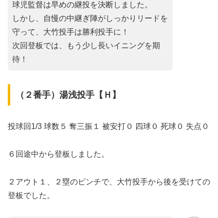
球児監督は早めの継投を決断しました。
しかし、自慢の中継ぎ陣がしっかりリードを
守って、大竹投手は勝利投手に！
次回登板では、もう少し長いイニングを期
待！
（２番手）湯浅投手【Ｈ】
投球回1/3 球数５ 奪三振１ 被安打０ 四球０ 死球０ 失点０
６回途中から登板しました。
２アウト１、２塁のピンチで、大竹投手から後を受けての
登板でした。