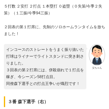
５打数 ２安打 ２打点 １本塁打 ０盗塁（０失策/今季２失
策）（１三振/今季94三振）
２回表の第１打席に、先制のソロホームランタイムを放ち
ました！
インコースのストレートをうまく振り抜いた
打球はライナーでライトスタンドに突き刺さ
りました。
父ちゃん
３回表の第２打席には、併殺崩れで１打点を
稼ぎ、今シーズン58打点目。
同僚森下選手との打点王争いが熾烈です！
３番 森下選手（右）