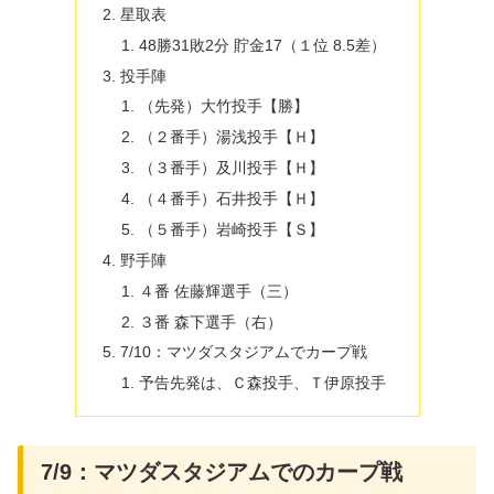
星取表
48勝31敗2分 貯金17（１位 8.5差）
投手陣
（先発）大竹投手【勝】
（２番手）湯浅投手【Ｈ】
（３番手）及川投手【Ｈ】
（４番手）石井投手【Ｈ】
（５番手）岩崎投手【Ｓ】
野手陣
４番 佐藤輝選手（三）
３番 森下選手（右）
7/10：マツダスタジアムでカープ戦
予告先発は、Ｃ森投手、Ｔ伊原投手
7/9：マツダスタジアムでのカープ戦