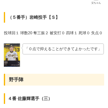
父ちゃん
（５番手）岩崎投手【Ｓ】
投球回１ 球数20 奪三振２ 被安打０ 四球１ 死球０ 失点０
「０点で抑えることができてよかったです」
野手陣
４番 佐藤輝選手（三）