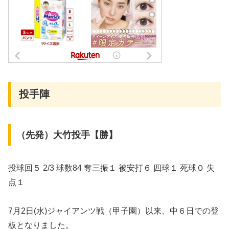
投手陣
（先発）大竹投手【勝】
投球回５ 2/3 球数84 奪三振１ 被安打６ 四球１ 死球０ 失
点１
7月2日(水)ジャイアンツ戦（甲子園）以来、中６日での登
板となりました。