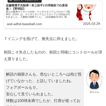
佐藤輝選手先制弾！村上投手135球熱投で白星発
進！【野球話】
我らの阪神タイガース3/28：マツダスタジアムでのカープ戦
昨日（3/28）は、マツダスタジアムにてカープとの試合が行
われました。３連戦の初戦でした。（試合開始18:00）両チ
ームの予告先発広島東洋カープ 18 森下暢仁投手阪神タイガ
ース 4...
2025.03.29
asd-adhd-baseball.com
７イニングを投げて、無失点に抑えました。
初回こそ失点したものの、前回と同様にコントロールが冴
え渡りました。
解説の福留さんも、危ないところへは殆ど投
げていなかった、と話していましたね。
フォアボールも０。
父ちゃん
安心して見ていられました。
球数は100球未満でしたが、打席が巡ってお