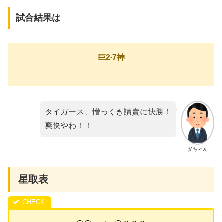
試合結果は
巨2-7神
タイガース、憎っくき讀賣に快勝！
爽快やわ！！
父ちゃん
星取表