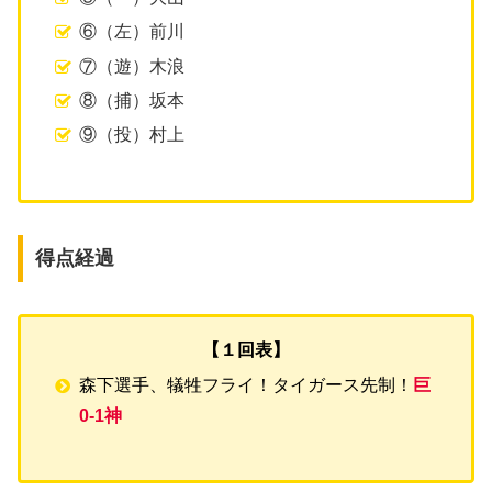
⑥（左）前川
⑦（遊）木浪
⑧（捕）坂本
⑨（投）村上
得点経過
【１回表】
森下選手、犠牲フライ！タイガース先制！
巨
0-1神