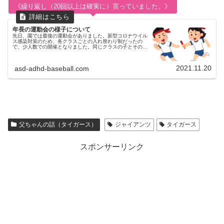
《繰り返し（20回以上は確実に）言っていました。》
年長の運動会の様子について
先日、園では最後の運動会がありました。新型コロナウイル
ス感染対策のため、各クラスごとの入れ替わり制だったの
で、少人数での開催となりました。同じクラスの子とその保
護者のみの参加で、観覧席は割と離れていたので、長男にと
ってはそわそわしてしまうポ...
2021.11.20
asd-adhd-baseball.com
父ちゃんの話（タイガース）
ジャイアンツ
タイガース
スポンサーリンク