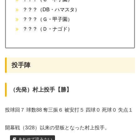
？？？（DB・ハマスタ）
？？？（Ｇ・甲子園）
？？？（Ｄ・ナゴド）
投手陣
（先発）村上投手【勝】
投球回７ 球数88 奪三振６ 被安打５ 四球０ 死球０ 失点１
開幕戦（3/28）以来の登板となった村上投手。