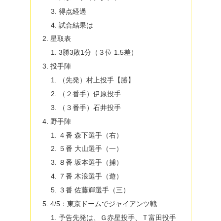
得点経過
試合結果は
星取表
3勝3敗1分（３位 1.5差）
投手陣
（先発）村上投手【勝】
（２番手）伊原投手
（３番手）石井投手
野手陣
４番 森下選手（右）
５番 大山選手（一）
８番 坂本選手（捕）
７番 木浪選手（遊）
３番 佐藤輝選手（三）
4/5：東京ドームでジャイアンツ戦
予告先発は、Ｇ赤星投手、Ｔ富田投手