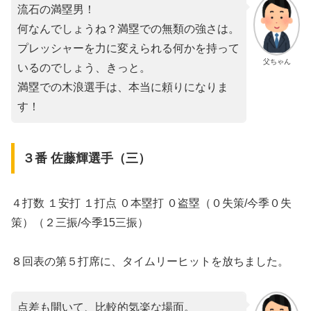
流石の満塁男！
何なんでしょうね？満塁での無類の強さは。
プレッシャーを力に変えられる何かを持って
父ちゃん
いるのでしょう、きっと。
満塁での木浪選手は、本当に頼りになりま
す！
３番 佐藤輝選手（三）
４打数 １安打 １打点 ０本塁打 ０盗塁（０失策/今季０失
策）（２三振/今季15三振）
８回表の第５打席に、タイムリーヒットを放ちました。
点差も開いて、比較的気楽な場面。