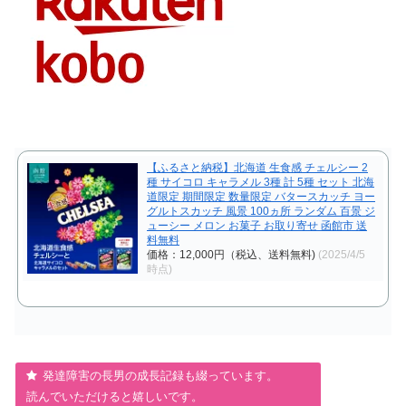
【ふるさと納税】北海道 生食感 チェルシー 2
種 サイコロ キャラメル 3種 計 5種 セット 北海
道限定 期間限定 数量限定 バタースカッチ ヨー
グルトスカッチ 風景 100ヵ所 ランダム 百景 ジ
ューシー メロン お菓子 お取り寄せ 函館市 送
料無料
価格：12,000円（税込、送料無料)
(2025/4/5
時点)
発達障害の長男の成長記録も綴っています。
読んでいただけると嬉しいです。