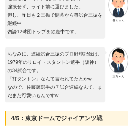
強振せず、ライト前に運びました。
但し、昨日も２三振で開幕から毎試合三振を
父ちゃん
継続中！
勿論12球団トップを独走中です。
ちなみに、連続試合三振のプロ野球記録は、
1979年のリロイ・スタントン選手（阪神）
の34試合です。
父ちゃん
「打タントン」なんて言われてたとかw
なので、佐藤輝選手の７試合連続なんて、ま
だまだ可愛いもんですw
4/5：東京ドームでジャイアンツ戦