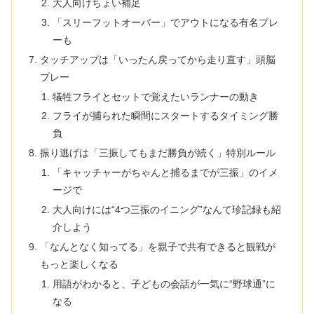
大人向けちょい補足
「スリーフットオーバー」でアウトになる有名プレ
ーも
タッチアップは「いったん戻ってから走り直す」頭脳
プレー
犠牲フライとセットで覚えたいランナーの動き
フライが捕られた瞬間にスタートするタイミング勝
負
振り逃げは「三振してもまだ勝負が続く」特別ルール
「キャッチャーがちゃんと捕るまでが三振」のイメ
ージで
大人向けには“4つ三振のイニング”なんて珍記録も紹
介しよう
「なんとなく知ってる」を親子で共有できると観戦が
もっと楽しくなる
用語がわかると、子どもの会話が一気に“野球通”に
なる