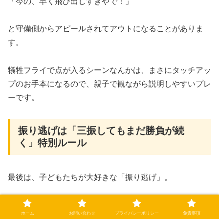
「今の、早く飛び出しすぎやで！」
と守備側からアピールされてアウトになることがありま
す。
犠牲フライで点が入るシーンなんかは、まさにタッチアッ
プのお手本になるので、親子で観ながら説明しやすいプレ
ーです。
振り逃げは「三振してもまだ勝負が続
く」特別ルール
最後は、子どもたちが大好きな「振り逃げ」。
「キャッチャーがちゃんと捕るまでが三振」の
ホーム
お問い合わせ
プライバシーポリシー
免責事項