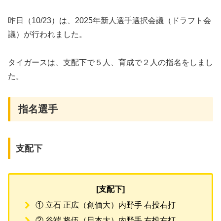
昨日（10/23）は、2025年新人選手選択会議（ドラフト会
議）が行われました。
タイガースは、支配下で５人、育成で２人の指名をしまし
た。
指名選手
支配下
[支配下]
① 立石 正広（創価大）内野手 右投右打
② 谷端 将伍（日本大）内野手 右投右打