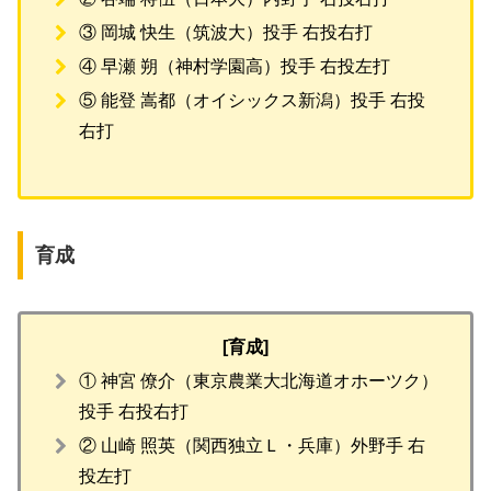
③ 岡城 快生（筑波大）投手 右投右打
④ 早瀬 朔（神村学園高）投手 右投左打
⑤ 能登 嵩都（オイシックス新潟）投手 右投
右打
育成
[育成]
① 神宮 僚介（東京農業大北海道オホーツク）
投手 右投右打
② 山崎 照英（関西独立Ｌ・兵庫）外野手 右
投左打