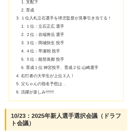
支配下
育成
１位入札立石選手を球児監督が見事引き当てる！
１位：立石正広 選手
２位：谷端将伍 選手
３位：岡城快生 投手
４位：早瀬朔 投手
５位：能登嵩都 投手
育成１位:神宮投手、育成２位:山崎選手
右打者の大学生が上位３人！
父ちゃんの指名予想は…
活躍が楽しみ!!!!!!!
10/23：2025年新人選手選択会議（ドラフ
ト会議）