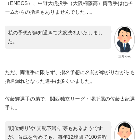
（ENEOS）、中野大虎投手（大阪桐蔭高）両選手は他チ
ームからの指名もありませんでした…。
私の予想が無知過ぎて大変失礼いたしまし
た。
父ちゃん
ただ、両選手に限らず、指名予想に名前が挙がりながらも
指名漏れとなった選手は多くいました。
佐藤輝選手の弟で、関西独立リーグ・堺所属の佐藤太紀選
手も。
‘順位縛り’や‘支配下縛り’等もあるようです
が、育成を含めても、毎年12球団で100名程