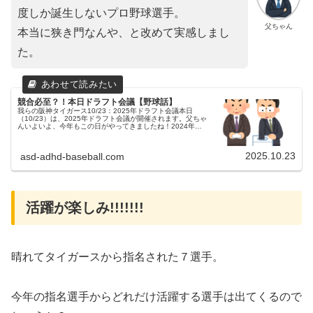
度しか誕生しないプロ野球選手。
父ちゃん
本当に狭き門なんや、と改めて実感しまし
た。
競合必至？！本日ドラフト会議【野球話】
我らの阪神タイガース10/23：2025年ドラフト会議本日
（10/23）は、2025年ドラフト会議が開催されます。父ちゃ
んいよいよ、今年もこの日がやってきましたね！2024年ド
ラフトで獲得した選手の活躍昨年のタイガースの１位入札
は、金丸投手...
2025.10.23
asd-adhd-baseball.com
活躍が楽しみ!!!!!!!
晴れてタイガースから指名された７選手。
今年の指名選手からどれだけ活躍する選手は出てくるので