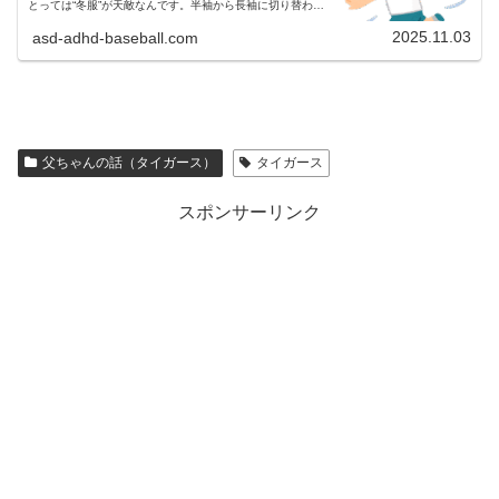
とっては“冬服”が天敵なんです。半袖から長袖に切り替わる
この時期、毎年のように「着ない」「イヤ」「暑い」の三連
発。動きやすさ重視なの...
2025.11.03
asd-adhd-baseball.com
父ちゃんの話（タイガース）
タイガース
スポンサーリンク