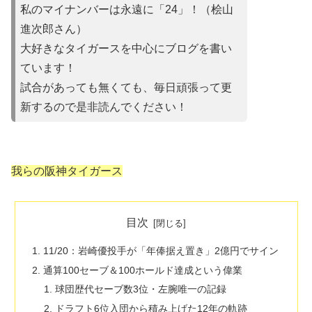
私のマイナンバーは永遠に「24」！（桧山
進次郎さん）
大好きなタイガースを中心にブログを書い
ています！
試合があって
も無くても、毎日頑張って更
新するので是非読んでください！
我らの阪神タイガース
目次
11/20：岩崎優投手が「年俸据え置き」2億円でサイン
通算100セーブ＆100ホールド達成という偉業
球団歴代セーブ数3位・左腕唯一の記録
ドラフト6位入団から積み上げた12年の軌跡