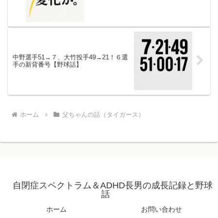
中野選手51→７、大竹投手49→21！６選
手の新背番号【野球話】
ホーム
父ちゃんの話（タイガース）
自閉症スペクトラム＆ADHD長男の成長記録と野球
話
ホーム
お問い合わせ