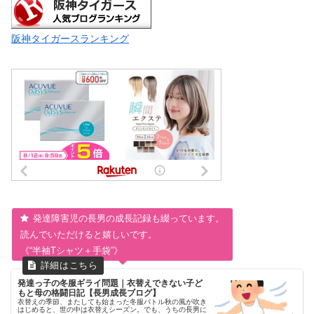
阪神タイガースランキング
発達障害児の長男の成長記録も綴っています。
読んでいただけると嬉しいです。
《“半袖Tシャツ＋手袋”》
発達っ子の冬服ギライ問題｜衣替えできない子ど
もと母の格闘日記【長男成長ブログ】
衣替えの季節、またしても始まった冬服バトル秋の風が吹き
はじめると、世の中は衣替えシーズン。でも、うちの長男に