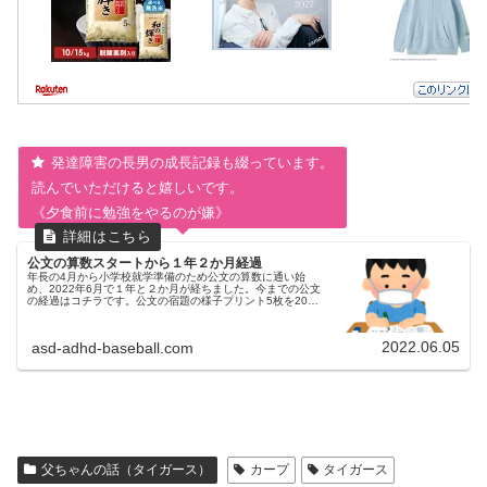
発達障害の長男の成長記録も綴っています。
読んでいただけると嬉しいです。
《夕食前に勉強をやるのが嫌》
公文の算数スタートから１年２か月経過
年長の4月から小学校就学準備のため公文の算数に通い始
め、2022年6月で１年と２か月が経ちました。今までの公文
の経過はコチラです。公文の宿題の様子プリント5枚を20分
弱で終わらせています。前回、小学校の宿題と公文の宿題を
別のタイミング（例：...
2022.06.05
asd-adhd-baseball.com
父ちゃんの話（タイガース）
カープ
タイガース