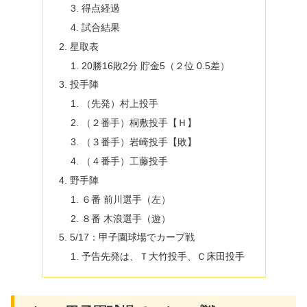
得点経過
試合結果
星取表
20勝16敗2分 貯金5（２位 0.5差）
投手陣
（先発）村上投手
（２番手）桐敷投手【Ｈ】
（３番手）岩崎投手【敗】
（４番手）工藤投手
野手陣
６番 前川選手（左）
８番 木浪選手（遊）
5/17：甲子園球場でカープ戦
予告先発は、Ｔ大竹投手、Ｃ床田投手