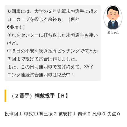
６回表には、大学の２年先輩末包選手に超ス
ローカーブを投じる余裕も。（何と
64km！）
父ちゃん
それをセンターに打ち返した末包選手も凄い
けど。
中５日の不安を吹き払うピッチングで何とか
７回まで投げて試合は作りました。
また、この日も無四球で投げ終えて、35イ
ニング連続試合無四球は継続中！
（２番手）桐敷投手【Ｈ】
投球回１ 球数19 奪三振２ 被安打１ 四球０ 死球０ 失点０