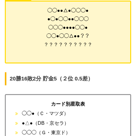
◯◯●●△●◯◯◯●
●◯●◯◯●●◯◯◯
◯◯◯●●●●◯◯●
◯◯●◯◯△●●？？
？？？？？？？？？？
20勝16敗2分 貯金5（２位 0.5差）
カード別星取表
◯◯●（Ｃ・マツダ）
●△●（DB・京セラ）
◯◯◯（Ｇ・東京ド）