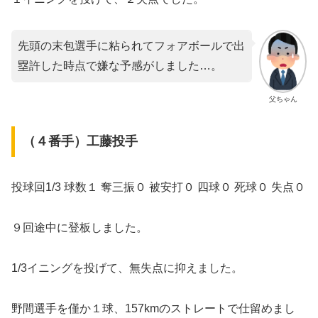
先頭の末包選手に粘られてフォアボールで出
塁許した時点で嫌な予感がしました…。
父ちゃん
（４番手）工藤投手
投球回1/3 球数１ 奪三振０ 被安打０ 四球０ 死球０ 失点０
９回途中に登板しました。
1/3イニングを投げて、無失点に抑えました。
野間選手を僅か１球、157kmのストレートで仕留めまし