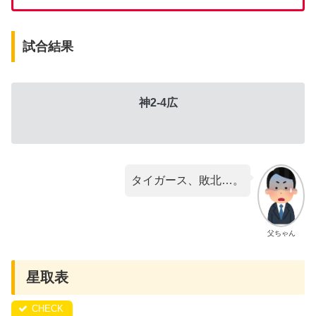
試合結果
神2-4広
タイガース、敗北…。
父ちゃん
星取表