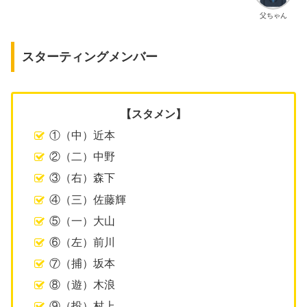
父ちゃん
スターティングメンバー
【スタメン】
①（中）近本
②（二）中野
③（右）森下
④（三）佐藤輝
⑤（一）大山
⑥（左）前川
⑦（捕）坂本
⑧（遊）木浪
⑨（投）村上