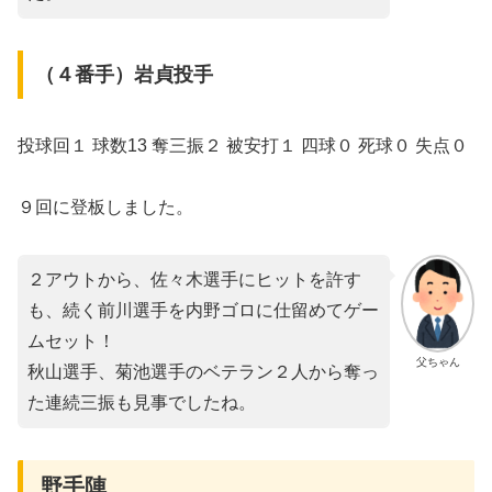
（４番手）岩貞投手
投球回１ 球数13 奪三振２ 被安打１ 四球０ 死球０ 失点０
９回に登板しました。
２アウトから、佐々木選手にヒットを許す
も、続く前川選手を内野ゴロに仕留めてゲー
ムセット！
父ちゃん
秋山選手、菊池選手のベテラン２人から奪っ
た連続三振も見事でしたね。
野手陣