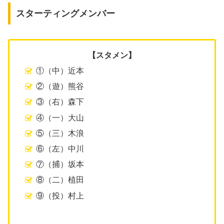
スターティングメンバー
【スタメン】
①（中）近本
②（遊）熊谷
③（右）森下
④（一）大山
⑤（三）木浪
⑥（左）中川
⑦（捕）坂本
⑧（二）植田
⑨（投）村上