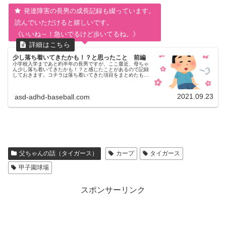
発達障害の長男の成長記録も綴っています。
読んでいただけると嬉しいです。
《いいね～！急いでるけど歩いてるね。》
少し落ち着いてきたかも！？と思ったこと 前編
小学校入学まであと約半年の長男ですが、ここ最近、母ちゃ
ん少し落ち着いてきたかも！？と感じたことがあるので記録
しておきます。コチラは落ち着いてきた項目をまとめたもの
です。後編はやっぱり落ち着いてないかも？！と思ったでき
ごとをまとめる予定です。...
2021.09.23
asd-adhd-baseball.com
父ちゃんの話（タイガース）
カープ
タイガース
甲子園球場
スポンサーリンク