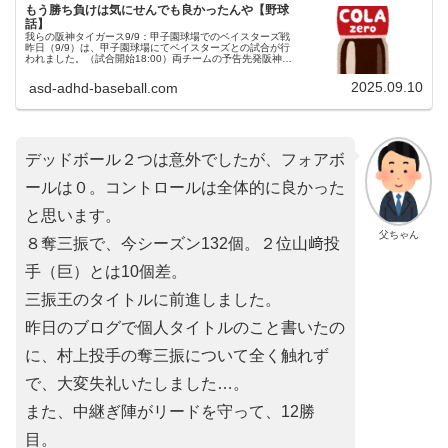
もう勝ち負けは気にせんでも良かったんや【野球
話】
我らの阪神タイガース9/9：甲子園球場でのベイスターズ戦
昨日（9/9）は、甲子園球場にてベイスターズとの試合が行
われました。（試合開始18:00）両チームの予告先発阪神タ
イガース 41 村上頌樹投手（11勝3敗）横浜DeNAベイスタ
ーズ 6...
2025.09.10
asd-adhd-baseball.com
デッドボール２つは意外でしたが、フォアボ
ールは０。コントロールは全体的に良かった
と思います。
父ちゃん
８奪三振で、今シーズン132個。２位山﨑投
手（巨）とは10個差。
三振王のタイトルに前進しました。
昨日のブログで個人タイトルのこと書いたの
に、村上投手の奪三振について全く触れず
で、大変失礼いたしました…。
また、中継ぎ陣がリードを守って、12勝
目。