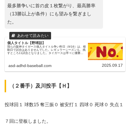
最多勝争いに首の皮１枚繋がり、最高勝率
（13勝以上が条件）にも望みを繋ぎまし
た。
個人タイトル【野球話】
我らの阪神タイガース個人タイトル争い昨日（9/16）は、移
動日で試合はありませんでした。レギュラーシーズンも、残
すところ11試合となりました。タイガースは早々に優勝が
決まり、消化試合をこなしながら、個人タイトルの争いの行
方も目が離せません。...
2025.09.17
asd-adhd-baseball.com
（２番手）及川投手【Ｈ】
投球回１ 球数15 奪三振０ 被安打１ 四球０ 死球０ 失点１
７回に登板しました。