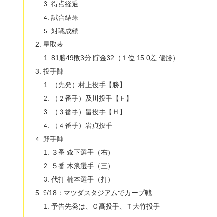
得点経過
試合結果
対戦成績
星取表
81勝49敗3分 貯金32（１位 15.0差 優勝）
投手陣
（先発）村上投手【勝】
（２番手）及川投手【Ｈ】
（３番手）畠投手【Ｈ】
（４番手）岩貞投手
野手陣
３番 森下選手（右）
５番 木浪選手（三）
代打 楠本選手（打）
9/18：マツダスタジアムでカープ戦
予告先発は、Ｃ髙投手、Ｔ大竹投手