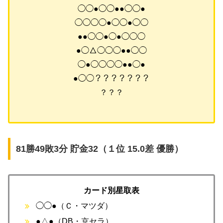
◯◯●◯◯●●◯◯●
◯◯◯◯●◯◯●◯◯
●●◯◯●◯●◯◯◯
●◯△◯◯◯●●◯◯
◯●◯◯◯◯●●◯●
●◯◯？？？？？？？
？？？
81勝49敗3分 貯金32（１位 15.0差 優勝）
カード別星取表
◯◯●（Ｃ・マツダ）
●△●（DB・京セラ）