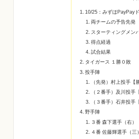
10/25：みずほPay
両チームの予告先発
スターティングメン
得点経過
試合結果
タイガース １勝０敗
投手陣
（先発）村上投手【
（２番手）及川投手
（３番手）石井投手
野手陣
３番 森下選手（右）
４番 佐藤輝選手（三