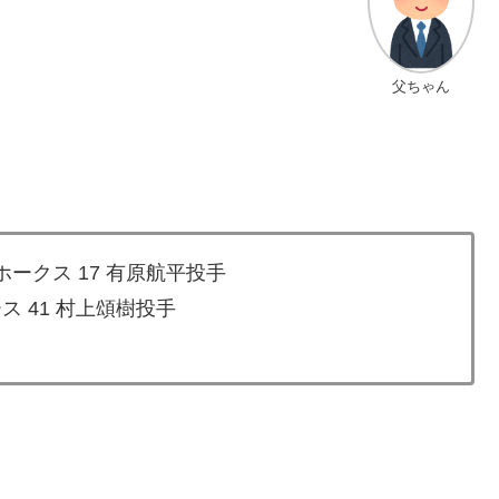
父ちゃん
ークス 17 有原航平投手
ス 41 村上頌樹投手