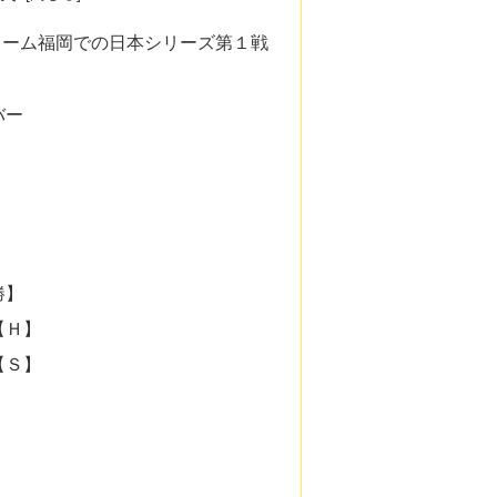
Payドーム福岡での日本シリーズ第１戦
バー
勝】
【Ｈ】
【Ｓ】
）