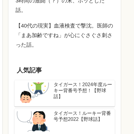
3時間の激闘（？）の末、ホッとした
話。
【40代の現実】血液検査で撃沈。医師の
「まあ加齢ですね」が心にぐさぐさ刺さ
った話。
人気記事
タイガース！2024年度ルー
キー背番号予想！【野球
話】
タイガース！ルーキー背番
号予想2022【野球話】