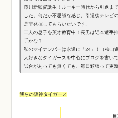
藤川新監督誕生！ルーキー時代から引退ま
した。何だか不思議な感じ。引退後テレビ
是非発揮してもらいたいです。
二人の息子を英才教育中！長男は近本選手
手かな？
私のマイナンバーは永遠に「24」！（桧山
大好きなタイガースを中心にブログを書い
試合があって
も無くても、毎日頑張って更
我らの阪神タイガース
目