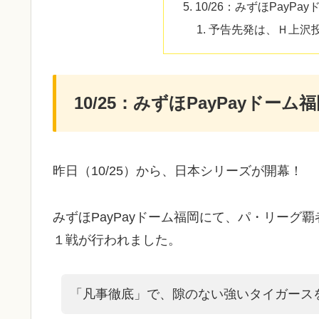
10/26：みずほPayP
予告先発は、Ｈ上沢
10/25：みずほPayPayド
昨日（10/25）から、日本シリーズが開幕！
みずほPayPayドーム福岡にて、パ・リー
１戦が行われました。
「凡事徹底」で、隙のない強いタイガース