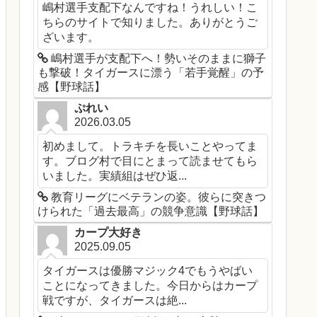
嶋村選手支配下なんですね！うれしい！こ
ちらのサイトで知りました。ありがとうご
ざいます。
嶋村選手が支配下へ！勢いそのままに獅子
も撃破！タイガースに漂う「若手覚醒」の予
感【野球話】
ぷれい
2026.03.05
初めまして。トラキチを長いことやってま
す。ブログ村で目にとまって読ませてもら
いました。実績組はぜひ返...
教育リーグにベテランの姿。彼らに突きつ
けられた「過去最高」の競争意識【野球話】
カープ大好き
2025.09.05
タイガースは優勝マジック4でもうやばい
ことになってきました。今日からはカープ
戦ですが、タイガースは絶...