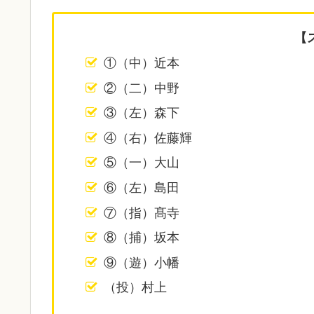
【
①（中）近本
②（二）中野
③（左）森下
④（右）佐藤輝
⑤（一）大山
⑥（左）島田
⑦（指）髙寺
⑧（捕）坂本
⑨（遊）小幡
（投）村上