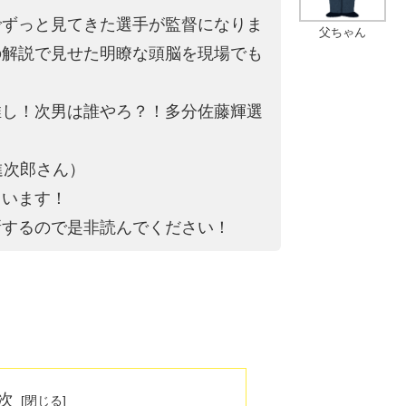
でずっと見てきた選手が監督になりま
父ちゃん
の解説で見せた明瞭な頭脳を現場でも
推し！次男は誰やろ？！多分佐藤輝選
進次郎さん）
ています！
新するので是非読んでください！
次