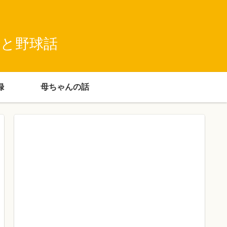
録と野球話
録
母ちゃんの話