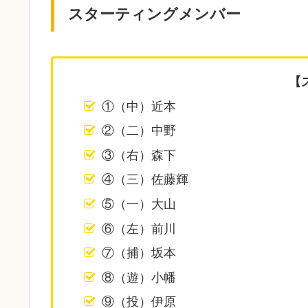
スターティングメンバー
【
①（中）近本
②（二）中野
③（右）森下
④（三）佐藤輝
⑤（一）大山
⑥（左）前川
⑦（捕）坂本
⑧（遊）小幡
⑨（投）伊原