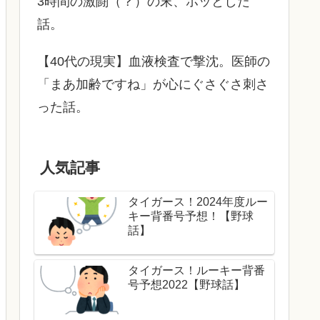
3時間の激闘（？）の末、ホッとした
話。
【40代の現実】血液検査で撃沈。医師の
「まあ加齢ですね」が心にぐさぐさ刺さ
った話。
人気記事
タイガース！2024年度ルー
キー背番号予想！【野球
話】
タイガース！ルーキー背番
号予想2022【野球話】