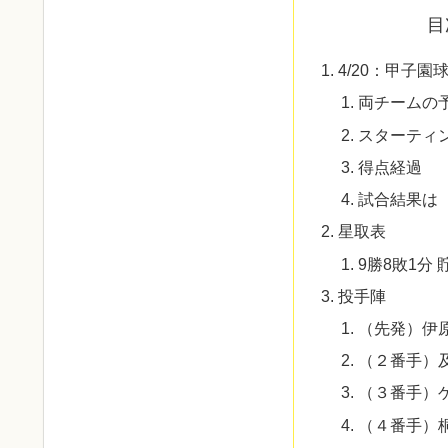
目
4/20：甲子
両チームの
スターティ
得点経過
試合結果は
星取表
9勝8敗1分 
投手陣
（先発）伊
（２番手）
（３番手）
（４番手）