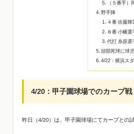
（５番手）
野手陣
４番 佐藤輝
８番 小幡選
代打 糸原選
頭部死球に球
4/22：横浜
4/20：甲子園球場でのカープ戦
昨日（4/20）は、甲子園球場にてカープとの試