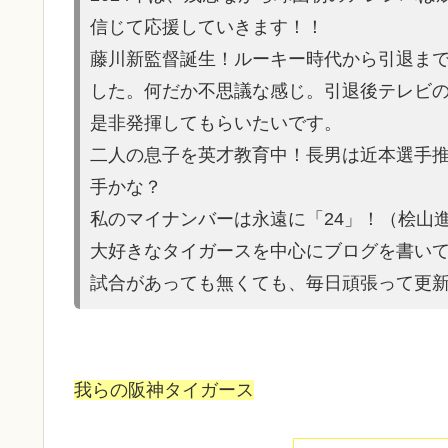
信じて応援していきます！！
藤川新監督誕生！ルーキー時代から引退ま
した。何だか不思議な感じ。引退後テレビ
是非発揮してもらいたいです。
二人の息子を英才教育中！長男は近本選手
手かな？
私のマイナンバーは永遠に「24」！（桧山
大好きなタイガースを中心にブログを書い
試合があって
も無くても、毎日頑張って更
我らの阪神タイガース