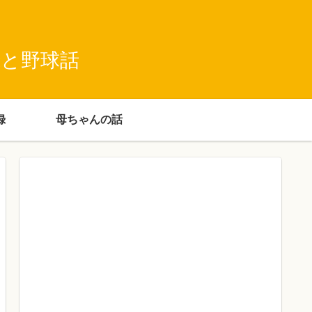
録と野球話
録
母ちゃんの話