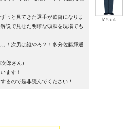
でずっと見てきた選手が監督になりま
父ちゃん
の解説で見せた明瞭な頭脳を現場でも
推し！次男は誰やろ？！多分佐藤輝選
進次郎さん）
ています！
新するので是非読んでください！