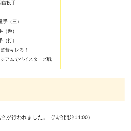
岡留投手
選手（三）
手（遊）
手（打）
児監督キレる！
スタジアムでベイスターズ戦
合が行われました。（試合開始14:00）