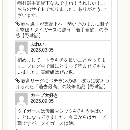
嶋村選手支配下なんですね！うれしい！こ
ちらのサイトで知りました。ありがとうご
ざいます。
嶋村選手が支配下へ！勢いそのままに獅子
も撃破！タイガースに漂う「若手覚醒」の予
感【野球話】
ぷれい
2026.03.05
初めまして。トラキチを長いことやってま
す。ブログ村で目にとまって読ませてもら
いました。実績組はぜひ返...
教育リーグにベテランの姿。彼らに突きつ
けられた「過去最高」の競争意識【野球話】
カープ大好き
2025.09.05
タイガースは優勝マジック4でもうやばい
ことになってきました。今日からはカープ
戦ですが、タイガースは絶...