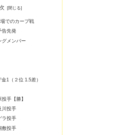
次
園球場でのカープ戦
予告先発
ングメンバー
貯金1（２位 1.5差）
原投手【勝】
及川投手
ゲラ投手
桐敷投手