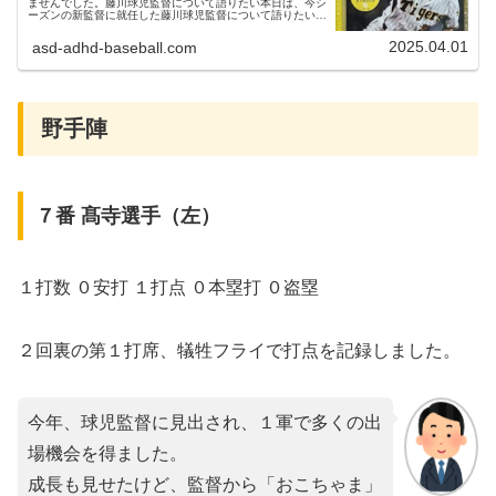
ませんでした。藤川球児監督について語りたい本日は、今シ
ーズンの新監督に就任した藤川球児監督について語りたいと
思います！藤川監督は、高知商業高等学校から、1998年の
ドラフト１位指名で...
2025.04.01
asd-adhd-baseball.com
野手陣
７番 髙寺選手（左）
１打数 ０安打 １打点 ０本塁打 ０盗塁
２回裏の第１打席、犠牲フライで打点を記録しました。
今年、球児監督に見出され、１軍で多くの出
場機会を得ました。
成長も見せたけど、監督から「おこちゃま」