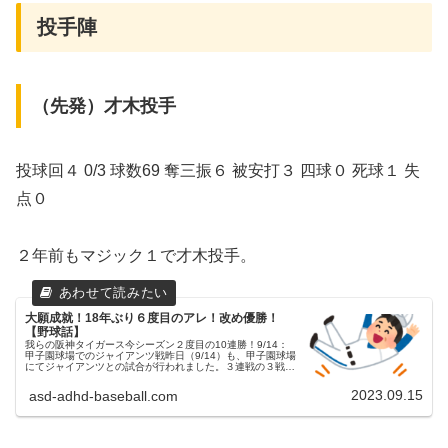
投手陣
（先発）才木投手
投球回４ 0/3 球数69 奪三振６ 被安打３ 四球０ 死球１ 失
点０
２年前もマジック１で才木投手。
大願成就！18年ぶり６度目のアレ！改め優勝！
【野球話】
我らの阪神タイガース今シーズン２度目の10連勝！9/14：
甲子園球場でのジャイアンツ戦昨日（9/14）も、甲子園球場
にてジャイアンツとの試合が行われました。３連戦の３戦目
でした。両チームの予告先発阪神タイガース 35 才木浩人投
手読売ジャイ...
2023.09.15
asd-adhd-baseball.com