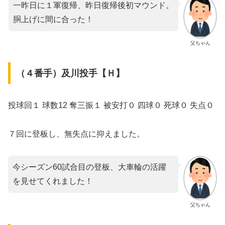
一昨日に１軍復帰、昨日復帰後初マウンド。
胴上げに間に合った！
父ちゃん
（４番手）及川投手【Ｈ】
投球回１ 球数12 奪三振１ 被安打０ 四球０ 死球０ 失点０
７回に登板し、無失点に抑えました。
今シーズン60試合目の登板、大車輪の活躍
を見せてくれました！
父ちゃん