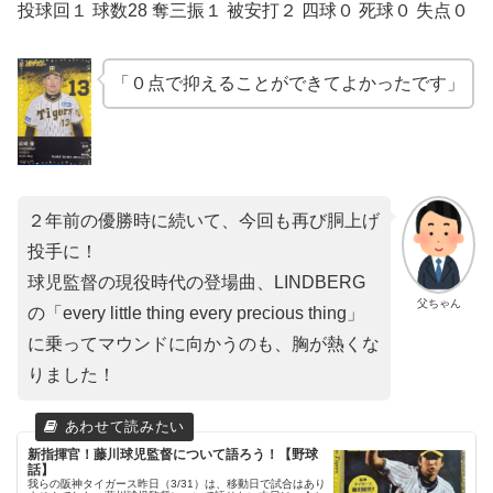
投球回１ 球数28 奪三振１ 被安打２ 四球０ 死球０ 失点０
「０点で抑えることができてよかったです」
２年前の優勝時に続いて、今回も再び胴上げ
投手に！
球児監督の現役時代の登場曲、LINDBERG
父ちゃん
の「every little thing every precious thing」
に乗ってマウンドに向かうのも、胸が熱くな
りました！
新指揮官！藤川球児監督について語ろう！【野球
話】
我らの阪神タイガース昨日（3/31）は、移動日で試合はあり