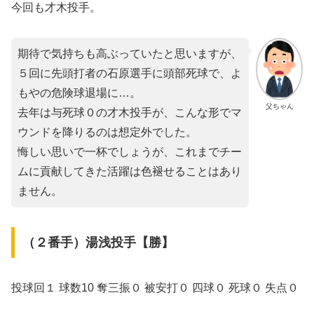
今回も才木投手。
期待で気持ちも高ぶっていたと思いますが、
５回に先頭打者の石原選手に頭部死球で、よ
もやの危険球退場に…。
父ちゃん
去年は与死球０の才木投手が、こんな形でマ
ウンドを降りるのは想定外でした。
悔しい思いで一杯でしょうが、これまでチー
ムに貢献してきた活躍は色褪せることはあり
ません。
（２番手）湯浅投手【勝】
投球回１ 球数10 奪三振０ 被安打０ 四球０ 死球０ 失点０