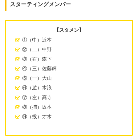
スターティングメンバー
【スタメン】
①（中）近本
②（二）中野
③（右）森下
④（三）佐藤輝
⑤（一）大山
⑥（遊）木浪
⑦（左）髙寺
⑧（捕）坂本
⑨（投）才木