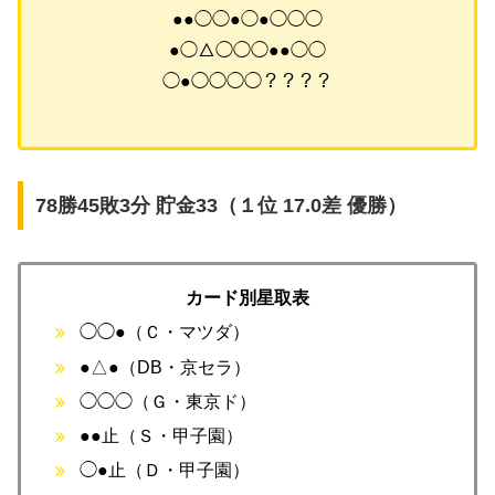
●●◯◯●◯●◯◯◯
●◯△◯◯◯●●◯◯
◯●◯◯◯◯？？？？
78勝45敗3分 貯金33（１位 17.0差 優勝）
カード別星取表
◯◯●（Ｃ・マツダ）
●△●（DB・京セラ）
◯◯◯（Ｇ・東京ド）
●●止（Ｓ・甲子園）
◯●止（Ｄ・甲子園）