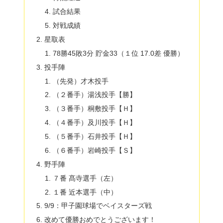
試合結果
対戦成績
星取表
78勝45敗3分 貯金33（１位 17.0差 優勝）
投手陣
（先発）才木投手
（２番手）湯浅投手【勝】
（３番手）桐敷投手【Ｈ】
（４番手）及川投手【Ｈ】
（５番手）石井投手【Ｈ】
（６番手）岩崎投手【Ｓ】
野手陣
７番 髙寺選手（左）
１番 近本選手（中）
9/9：甲子園球場でベイスターズ戦
改めて優勝おめでとうございます！