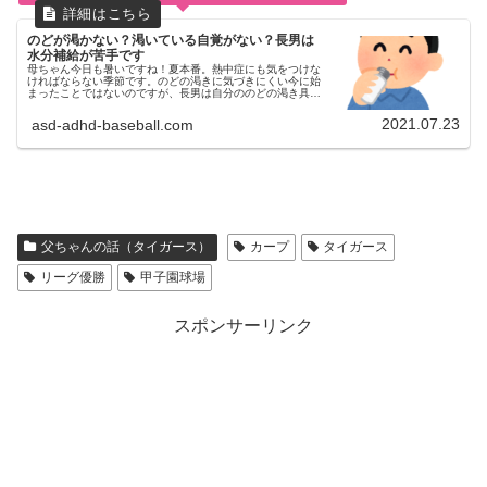
のどが渇かない？渇いている自覚がない？長男は
水分補給が苦手です
母ちゃん今日も暑いですね！夏本番。熱中症にも気をつけな
ければならない季節です。のどの渇きに気づきにくい今に始
まったことではないのですが、長男は自分ののどの渇き具合
に鈍感です。長男のどがかわいた～長男おちゃ、ちょうだい
と自分から言うことはほと...
2021.07.23
asd-adhd-baseball.com
父ちゃんの話（タイガース）
カープ
タイガース
リーグ優勝
甲子園球場
スポンサーリンク