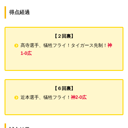
得点経過
【２回裏】
髙寺選手、犠牲フライ！タイガース先制！
神
1-0広
【６回裏】
近本選手、犠牲フライ！
神2-0広