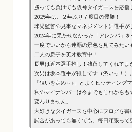
勝っても負けても阪神タイガースを応援
2025年は、２年ぶり７度目の優勝！
球児監督の見事なマネジメントに選手が
2024年に果たせなかった「アレンパ」
一度でいいから連覇の景色を見てみたい
二人の息子を英才教育中！
長男は近本選手推し！残留してくれてよ
次男は坂本選手が推しです（渋いっ！）
「狙いを定め～♪」とよくヒッティング
私のマイナンバーは今までもこれからも
変わりません。
大好きなタイガースを中心にブログを書
試合があっても無くても、毎日頑張って