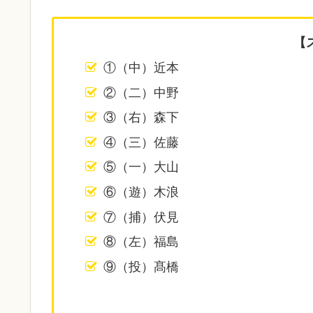
【
①（中）近本
②（二）中野
③（右）森下
④（三）佐藤
⑤（一）大山
⑥（遊）木浪
⑦（捕）伏見
⑧（左）福島
⑨（投）髙橋