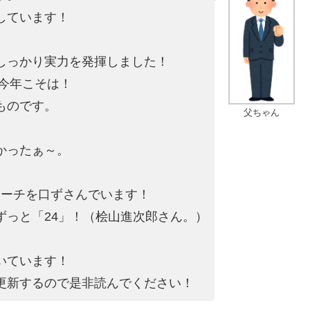
しています！
しっかり実力を発揮しました！
を今年こそは！
ものです。
父ちゃん
かったぁ～。
。
マーチを口ずさんでいます！
ずっと「24」！（桧山進次郎さん。）
いています！
更新するので是非読んでください！