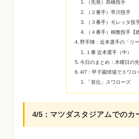
（先発）髙橋投手
（２番手）早川投手
​（３番手）モレッタ投
​（４番手）桐敷投手【
野手陣：近本選手の「リ
１番 近本選手（中）
​今日のまとめ：木曜日の
4/7：甲子園球場でスワロ
「首位」スワローズ
4/5：マツダスタジアムでのカ