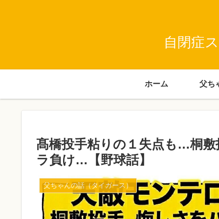
自閉症ス
ホーム
髙橋投手粘りの１失点も…桐敷
ラ負け…【野球話】
父ちゃんの話（タイガース）