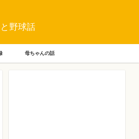
録と野球話
録
母ちゃんの話