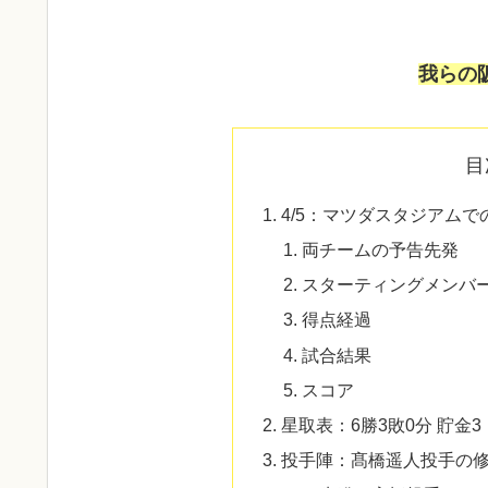
我らの
目
4/5：マツダスタジアムで
両チームの予告先発
スターティングメンバ
得点経過
試合結果
スコア
星取表：6勝3敗0分 貯金3（
投手陣：髙橋遥人投手の