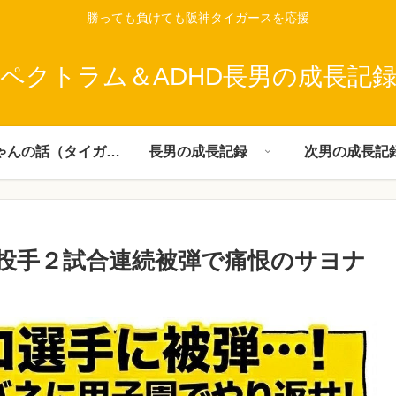
勝っても負けても阪神タイガースを応援
ペクトラム＆ADHD長男の成長記
父ちゃんの話（タイガース）
長男の成長記録
次男の成長記
投手２試合連続被弾で痛恨のサヨナ