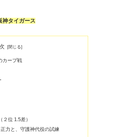
阪神タイガース
次
のカープ戦
ー
２位 1.5差）
修正力と、守護神代役の試練