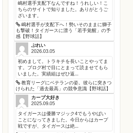
嶋村選手支配下なんですね！うれしい！こ
ちらのサイトで知りました。ありがとうご
ざいます。
嶋村選手が支配下へ！勢いそのままに獅子
も撃破！タイガースに漂う「若手覚醒」の予
感【野球話】
ぷれい
2026.03.05
初めまして。トラキチを長いことやってま
す。ブログ村で目にとまって読ませてもら
いました。実績組はぜひ返...
教育リーグにベテランの姿。彼らに突きつ
けられた「過去最高」の競争意識【野球話】
カープ大好き
2025.09.05
タイガースは優勝マジック4でもうやばい
ことになってきました。今日からはカープ
戦ですが、タイガースは絶...