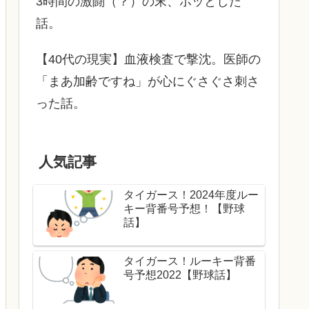
3時間の激闘（？）の末、ホッとした
話。
【40代の現実】血液検査で撃沈。医師の
「まあ加齢ですね」が心にぐさぐさ刺さ
った話。
人気記事
タイガース！2024年度ルー
キー背番号予想！【野球
話】
タイガース！ルーキー背番
号予想2022【野球話】