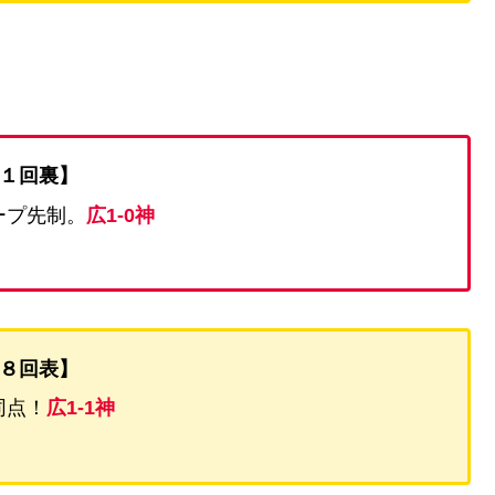
１回裏】
ープ先制。
広1-0神
８回表】
同点！
広1-1神