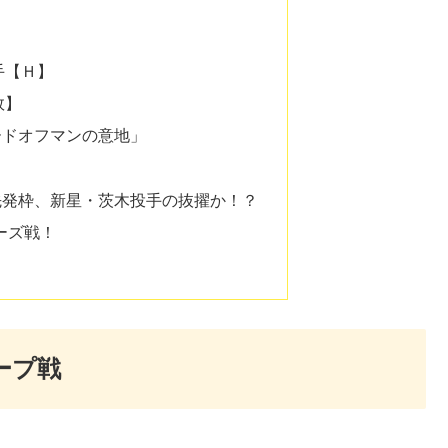
手【Ｈ】
敗】
ードオフマンの意地」
先発枠、新星・茨木投手の抜擢か！？
ーズ戦！
ープ戦