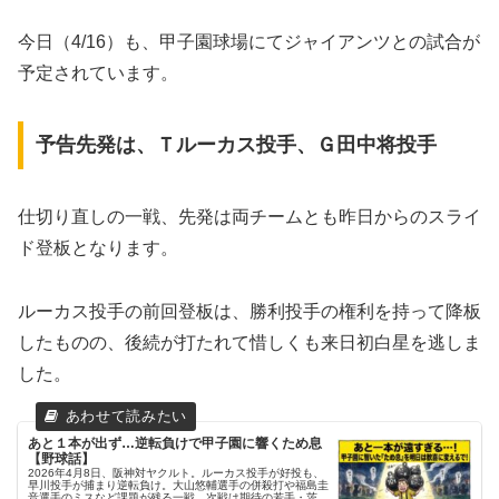
今日（4/16）も、甲子園球場にてジャイアンツとの試合が
予定されています。
予告先発は、Ｔルーカス投手、Ｇ田中将投手
仕切り直しの一戦、先発は両チームとも昨日からのスライ
ド登板となります。
​ルーカス投手の前回登板は、勝利投手の権利を持って降板
したものの、後続が打たれて惜しくも来日初白星を逃しま
した。
あと１本が出ず…逆転負けで甲子園に響くため息
【野球話】
2026年4月8日、阪神対ヤクルト。ルーカス投手が好投も、
早川投手が捕まり逆転負け。大山悠輔選手の併殺打や福島圭
音選手のミスなど課題が残る一戦。次戦は期待の若手・茨木