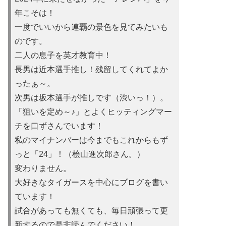
年こそは！
一度でいいから連覇の景色を見てみたいも
のです。
二人の息子を英才教育中！
長男は近本選手推し！残留してくれてよか
ったぁ～。
次男は坂本選手が推しです（渋いっ！）。
「狙いを定め～♪」とよくヒッティングマー
チを口ずさんでいます！
私のマイナンバーは今までもこれからもず
っと「24」！（桧山進次郎さん。）
変わりません。
大好きなタイガースを中心にブログを書い
ています！
試合があっても無くても、毎日頑張って更
新するので是非読んでください！