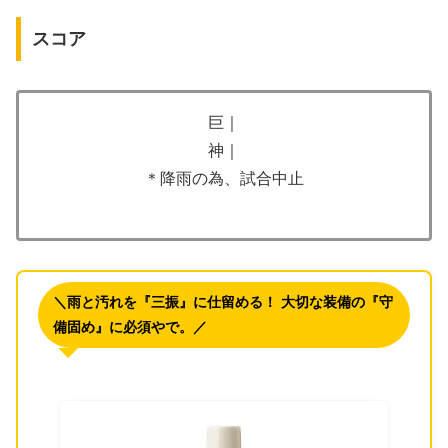
スコア
巨｜
神｜
＊降雨の為、試合中止
＼雨と汚れを『三振』に仕留める！ 大切な装備の『守
備固め』に必須やで。／