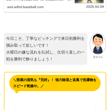
秀俊投手がプロ初先発！甲子園の雨予報を吹き飛ばせるか。
2026.04.09
asd-adhd-baseball.com
今日こそ、丁寧なピッチングで来日初勝利を
掴み取って欲しいです！
火曜日の嫌な流れを払拭し、仕切り直しの一
父ちゃん
戦を勝利で飾りましょう！
＼部屋の湿気も『完封』！ 強力除湿と送風で洗濯物を
スピード乾燥や。／