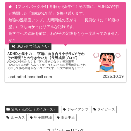
【プレイバック小4】明日から5年生！その前に、ADHDの特性
と格闘した「激動の1年間」を振り返ります。
勉強の難易度アップ、人間関係の広がり……長男なりに「10歳の
壁」に立ち向かったリアルな記録です。
高学年への進級を前に、わが子の足跡をもう一度辿ってみません
か？
ADHDと集中力 ― 宿題に向き合う小学生の“そわ
そわ時間”との付き合い方【長男成長ブログ】
ADHDの特性からくる「落ち着きのなさ」発達障害
（ADHD）の特性もあってか、うちの小４の長男は常にそわ
そわして落ち着きがないタイプです。公文の宿題をしている
様子を見ていると、「集中」という言葉がどこか遠い世界の
ように感じることがあります。...
2025.10.19
asd-adhd-baseball.com
父ちゃんの話（タイガース）
ジャイアンツ
タイガース
ルーカス
甲子園球場
雨天中止
スポンサーリンク