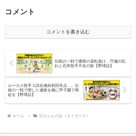
コメント
コメントを書き込む
伝統の一戦で痛恨の逆転負け…守備の乱
れと石井投手不在の影【野球話】
ルーカス投手３試合連続初回失点…。伝
統の一戦で喫した連敗を糧に甲子園で再
起を【野球話】
ホーム
父ちゃんの話（タイガース）