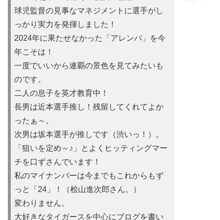
球児監督の見事なマネジメントに選手がし
っかり実力を発揮しました！
2024年に果たせなかった「アレンパ」を今
年こそは！
一度でいいから連覇の景色を見てみたいも
のです。
二人の息子を英才教育中！
長男は近本選手推し！残留してくれてよか
ったぁ～。
次男は坂本選手が推しです（渋いっ！）。
「狙いを定め～♪」とよくヒッティングマー
チを口ずさんでいます！
私のマイナンバーは今までもこれからもず
っと「24」！（桧山進次郎さん。）
変わりません。
大好きなタイガースを中心にブログを書い