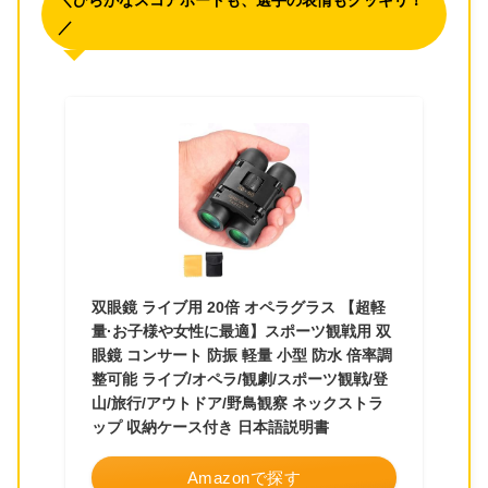
＼ひらがなスコアボードも、選手の表情もクッキリ！
／
双眼鏡 ライブ用 20倍 オペラグラス 【超軽
量·お子様や女性に最適】スポーツ観戦用 双
眼鏡 コンサート 防振 軽量 小型 防水 倍率調
整可能 ライブ/オペラ/観劇/スポーツ観戦/登
山/旅行/アウトドア/野鳥観察 ネックストラ
ップ 収納ケース付き 日本語説明書
Amazonで探す