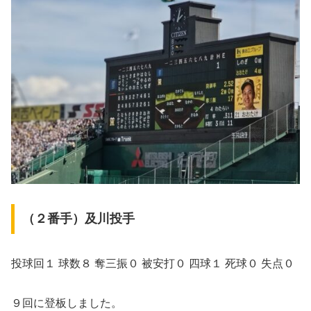
（２番手）及川投手
投球回１ 球数８ 奪三振０ 被安打０ 四球１ 死球０ 失点０
９回に登板しました。