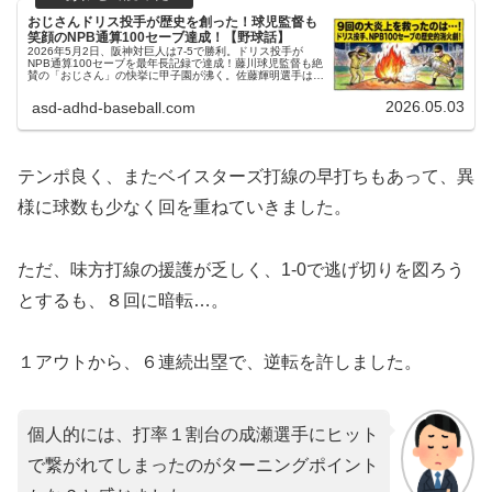
おじさんドリス投手が歴史を創った！球児監督も
笑顔のNPB通算100セーブ達成！【野球話】
2026年5月2日、阪神対巨人は7-5で勝利。ドリス投手が
NPB通算100セーブを最年長記録で達成！藤川球児監督も絶
賛の「おじさん」の快挙に甲子園が沸く。佐藤輝明選手は4
安打1本塁打で打率4割復帰、大山選手も3割到達。投打が噛
み合い貯金は8！お父ちゃんが歴史的一戦を振り返る。
2026.05.03
asd-adhd-baseball.com
テンポ良く、またベイスターズ打線の早打ちもあって、異
様に球数も少なく回を重ねていきました。
ただ、味方打線の援護が乏しく、1-0で逃げ切りを図ろう
とするも、８回に暗転…。
１アウトから、６連続出塁で、逆転を許しました。
個人的には、打率１割台の成瀬選手にヒット
で繋がれてしまったのがターニングポイント