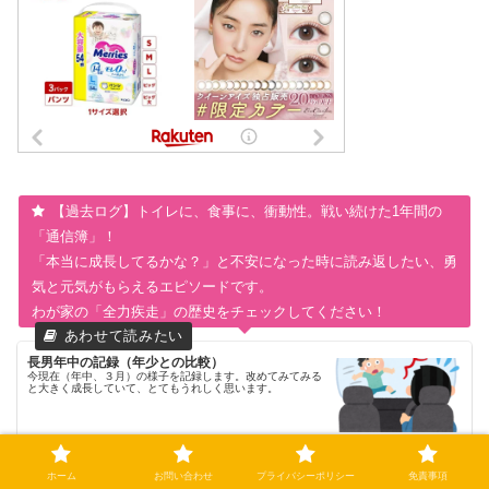
【過去ログ】トイレに、食事に、衝動性。戦い続けた1年間の
「通信簿」！
「本当に成長してるかな？」と不安になった時に読み返したい、勇
気と元気がもらえるエピソードです。
わが家の「全力疾走」の歴史をチェックしてください！
長男年中の記録（年少との比較）
今現在（年中、３月）の様子を記録します。改めてみてみる
と大きく成長していて、とてもうれしく思います。
2021.03.24
asd-adhd-baseball.com
ホーム
お問い合わせ
プライバシーポリシー
免責事項