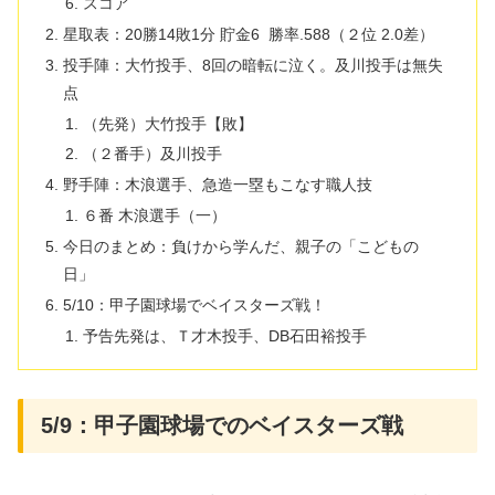
スコア
星取表：20勝14敗1分 貯金6 勝率.588（２位 2.0差）
投手陣：大竹投手、8回の暗転に泣く。及川投手は無失
点
​（先発）大竹投手【敗】
（２番手）及川投手
野手陣：木浪選手、急造一塁もこなす職人技
６番 木浪選手（一）
​今日のまとめ：負けから学んだ、親子の「こどもの
日」
5/10：甲子園球場でベイスターズ戦！
予告先発は、Ｔ才木投手、DB石田裕投手
5/9：甲子園球場でのベイスターズ戦