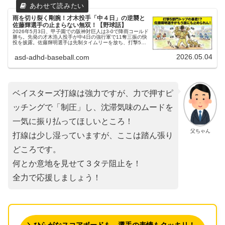
​雨を切り裂く剛腕！才木投手「中４日」の逆襲と
佐藤輝選手の止まらない無双！【野球話】
2026年5月3日、甲子園での阪神対巨人は3-0で降雨コールド
勝ち。先発の才木浩人投手が中4日の強行軍で11奪三振の快
投を披露。佐藤輝明選手は先制タイムリーを放ち、打撃5部
門でリーグトップに。貯金9で首位を快走する猛虎の底力を
振り返ります。
2026.05.04
asd-adhd-baseball.com
ベイスターズ打線は強力ですが、力で押すピ
ッチングで「制圧」し、沈滞気味のムードを
一気に振り払ってほしいところ！
父ちゃん
打線は少し湿っていますが、ここは踏ん張り
どころです。
何とか意地を見せて３タテ阻止を！
全力で応援しましょう！