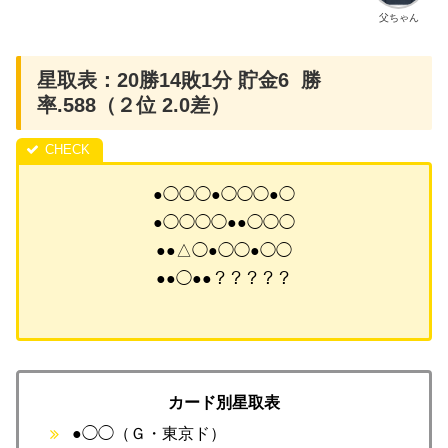
父ちゃん
星取表：20勝14敗1分 貯金6 勝
率.588（２位 2.0差）
●◯◯◯●◯◯◯●◯
●◯◯◯◯●●◯◯◯
●●△◯●◯◯●◯◯
●●◯●●？？？？？
カード別星取表
●◯◯（Ｇ・東京ド）