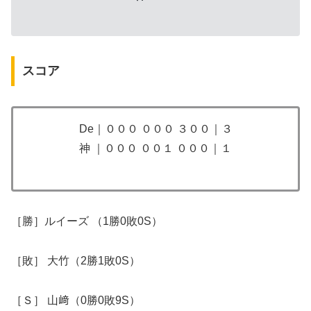
スコア
De｜０００ ０００ ３００｜３
神 ｜０００ ００１ ０００｜１
​​​​［勝］ルイーズ （1勝0敗0S）
［敗］ 大竹（2勝1敗0S）
［Ｓ］ 山﨑（0勝0敗9S）