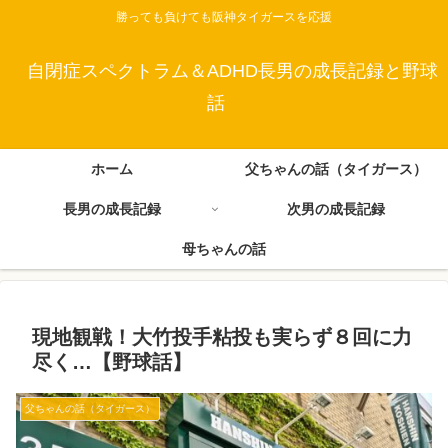
勝っても負けても阪神タイガースを応援
自閉症スペクトラム＆ADHD長男の成長記録と野球
話
ホーム
父ちゃんの話（タイガース）
長男の成長記録
次男の成長記録
母ちゃんの話
現地観戦！大竹投手粘投も実らず８回に力
尽く…【野球話】
父ちゃんの話（タイガース）