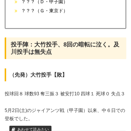
？？？（Ｄ・甲子園）
？？？（Ｇ・東京ド）
投手陣：大竹投手、8回の暗転に泣く。及
川投手は無失点
​（先発）大竹投手【敗】
投球回８ 球数93 奪三振３ 被安打10 四球１ 死球０ 失点３
5月2日(土)のジャイアンツ戦（甲子園）以来、中６日での
登板でした。