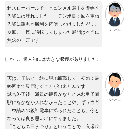
超スローボールで、ヒュンメル選手を翻弄す
る姿には痺れましたし、テンポ良く回を重ね
る姿に誰もが勝利を確信しかけましたが…。
父ちゃん
８回、一気に暗転してしまった展開は本当に
無念の一言です。
しかし、個人的には大きな収穫がありました。
実は、子供と一緒に現地観戦して、初めて最
終回まで見届けることが出来たんです！
試合終了後、満員の観客がなだれ込む甲子園
父ちゃん
駅になかなか入れなかったことや、ギュウギ
ュウ詰めの阪神電車に揺られたことも、今と
なっては良き思い出になりました。
「こどもの日まつり」ということで、入場時