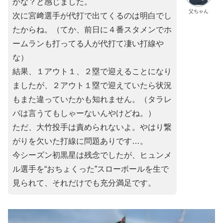
かな？と感じました。
父ちゃん
次に宮﨑選手が代打で出てくるのは明白でし
たからね。（てか、前日に４番スタメンでホ
ームランも打ってる人が代打て凄い打線や
な）
結果、１アウト１、２塁で迎えることになり
ましたが、２アウト１塁で迎えていたら状況
もまた違っていたかも知れません。（タラレ
バは言うてもしゃーないんやけどね。）
ただ、大竹投手は責められないよ。やはり繋
がりを欠いた打線に問題ありです…。
今シーズン初黒星は残念でしたが、ヒュンメ
ル選手を“おちょくった”スローボールを生で
見られて、それだけでも充分満足です。