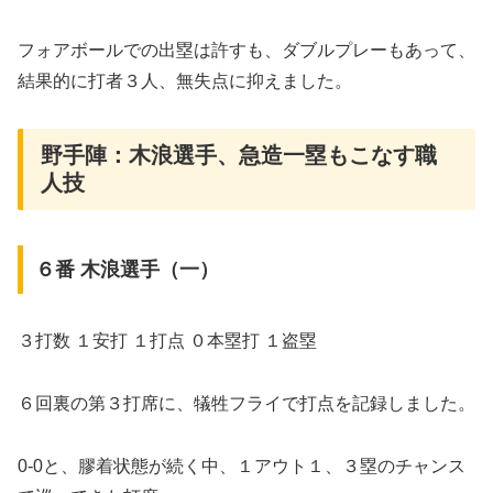
フォアボールでの出塁は許すも、ダブルプレーもあって、
結果的に打者３人、無失点に抑えました。
野手陣：木浪選手、急造一塁もこなす職
人技
６番 木浪選手（一）
３打数 １安打 １打点 ０本塁打 １盗塁
６回裏の第３打席に、犠牲フライで打点を記録しました。
0-0と、膠着状態が続く中、１アウト１、３塁のチャンス