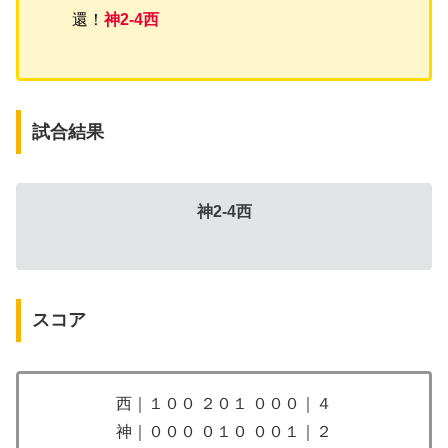
還！
神2-4西
試合結果
神2-4西
スコア
西｜１００ ２０１ ０００｜４
神｜０００ ０１０ ００１｜２