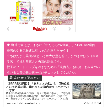
野球で言えば、まさに「中だるみの2回表」。SPARTA2週目、
長男のやる気失速に母ちゃんが立ち向かう！
立ちはだかる英検2級という巨大な壁を前に、ひのきのぼう（家庭
学習）で挑む無謀さと勇気の記録です。
親子のヒートアップを冷ますための「装備品」も紹介。わが家のバ
タバタな春の舞台裏をぜひチェックしてください。
【SPARTA2周目】「飽き」との戦いと、英検2級
という絶望の壁。母ちゃんの脳内はキャパオーバ
ー寸前！
英単語1000語挑戦の2周目。息子の態度の悪さと、予想を遥
かに超える英検2級の難易度に、母の脳内はキャパオーバ
ー。塾かオンラインか、家計とスケジュールのパズルに悩む
ワーママのリアルな葛藤を綴ります。
2026.02.14
asd-adhd-baseball.com