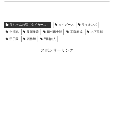
父ちゃんの話（タイガース）
タイガース
ライオンズ
交流戦
及川雅貴
嶋村麟士朗
工藤泰成
木下里都
甲子園
西勇輝
門別啓人
スポンサーリンク