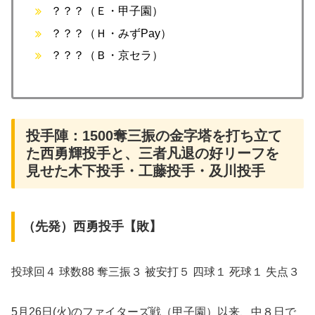
？？？（Ｅ・甲子園）
？？？（Ｈ・みずPay）
？？？（Ｂ・京セラ）
投手陣：1500奪三振の金字塔を打ち立て
た西勇輝投手と、三者凡退の好リーフを
見せた木下投手・工藤投手・及川投手
（先発）西勇投手【敗】
投球回４ 球数88 奪三振３ 被安打５ 四球１ 死球１ 失点３
5月26日(火)のファイターズ戦（甲子園）以来、中８日で