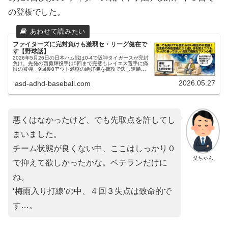
の登板でした。
ファイターズに完封負けも激弱セ・リーグ健在で
す【野球話】
2026年5月26日の日本ハム戦は0-4で阪神タイガースが完封
負け。先発の西勇輝投手は5回まで完璧もレイエス選手に痛
恨の被弾、9回裏0アウト満塁の絶好機を拙攻で逃し連勝は5
でストップ。しかし中日以外のセ・リーグ5球団が揃って全
敗したため首位キープ！今夜5月27日は「大雨降太郎」こと
2026.05.27
asd-adhd-baseball.com
大竹耕太郎投手が先発。気になる甲子園の雨予報と加藤貴之
投手攻略へ、打線の奮起を陽気な関西弁で徹底解説！
悪くはなかったけど、でも先取点を許してし
まいました。
チーム状態が良くない中、ここはしっかり０
父ちゃん
で抑えて欲しかったかな。ベテランだけに
ね。
‘梅雨入り打線’の中、４回３失点は致命的で
す…。