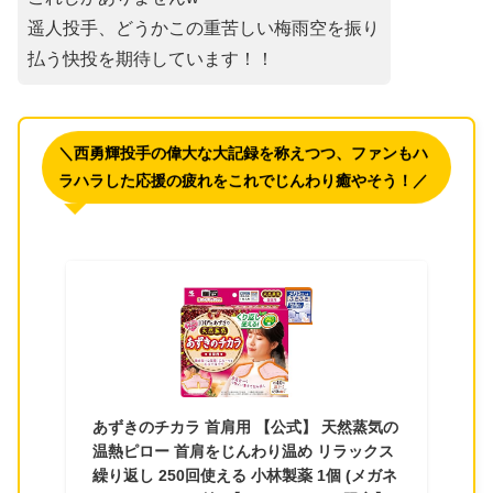
遥人投手、どうかこの重苦しい梅雨空を振り
払う快投を期待しています！！
＼西勇輝投手の偉大な大記録を称えつつ、ファンもハ
ラハラした応援の疲れをこれでじんわり癒やそう！／
あずきのチカラ 首肩用 【公式】 天然蒸気の
温熱ピロー 首肩をじんわり温め リラックス
繰り返し 250回使える 小林製薬 1個 (メガネ