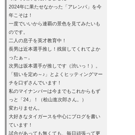
2024年に果たせなかった「アレンパ」を今
年こそは！
一度でいいから連覇の景色を見てみたいも
のです。
二人の息子を英才教育中！
長男は近本選手推し！残留してくれてよか
ったぁ～。
次男は坂本選手が推しです（渋いっ！）。
「狙いを定め～♪」とよくヒッティングマー
チを口ずさんでいます！
私のマイナンバーは今までもこれからもず
っと「24」！（桧山進次郎さん。）
変わりません。
大好きなタイガースを中心にブログを書い
ています！
試合があっても無くても、毎日頑張って更