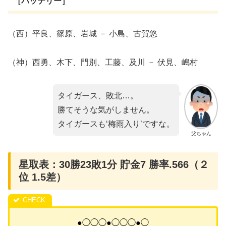
［バッテリー］
（西）平良、篠原、岩城 － 小島、古賀悠
（神）西勇、木下、門別、工藤、及川 － 伏見、嶋村
タイガース、敗北…。
勝てそうな気がしません。
タイガースも‘梅雨入り’ですな。
父ちゃん
星取表：30勝23敗1分 貯金7 勝率.566（２
位 1.5差）
●◯◯◯●◯◯◯●◯