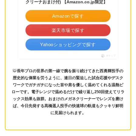
クリーナおまけ付) 【Amazon.co.jp限定】
Amazonで探す
楽天市場で探す
Yahooショッピングで探す
ポチップ
🐯
長年プロの世界の第一線で腕を振り続けてきた西勇輝投手の
歴史的な偉業を労うように、連日の緊迫した試合応援やデスク
ワークでガチガチになった首や肩を優しく温めてくれる温熱ピ
ローです。電子レンジで温めるだけで繰り返し250回使えてリラ
ックス効果も抜群。おまけのメガネクリーナーでレンズを磨け
ば、今日先発する髙橋遥人投手の快速球の軌道もクッキリ鮮明
に見届けられます。