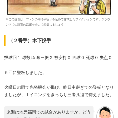
※この漫画は、ファンの期待や祈りを込めて作成したフィクションです。グラウ
ンドでの現実の活躍を全力で応援しましょう！
（２番手）木下投手
投球回１ 球数15 奪三振２ 被安打０ 四球０ 死球０ 失点０
５回に登板しました。
火曜日の雨で先発機会が飛び、昨日中継ぎでの登板となり
ましたが、１イニングをきっちり三者凡退で抑えました。
来週は地元福岡での試合がありますが、どう