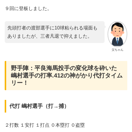
９回に登板しました。
先頭打者の渡部選手に10球粘られる場面も
ありましたが、三者凡退で抑えました。
父ちゃん
野手陣：平良海馬投手の変化球を砕いた
嶋村選手の打率.412の神がかり代打タイム
リー！
代打 嶋村選手（打→捕）
２打数 １安打 １打点 ０本塁打 ０盗塁