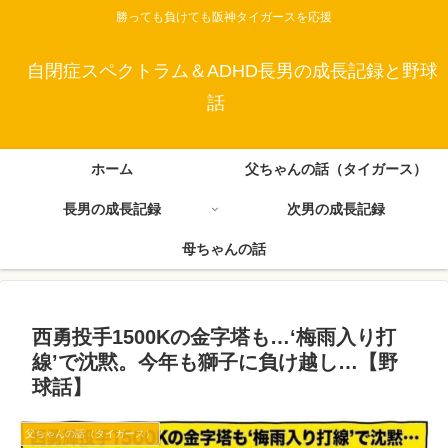
勝っても負けても阪神タイガースを応援
自閉症スペクトラム＆ADHD長男の成長記録と野球
話
ホーム
父ちゃんの話（タイガース）
長男の成長記録
次男の成長記録
母ちゃんの話
西勇投手1500Kの金字塔も…‘梅雨入り打
線’で沈黙。今年も獅子に負け越し…【野
球話】
父ちゃんの話（タイガース）