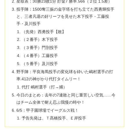
星取表：30勝23敗1分 貯金7 勝率.566（２位 1.5差）
投手陣：1500奪三振の金字塔を打ち立てた西勇輝投手
と、三者凡退の好リーフを見せた木下投手・工藤投
手・及川投手
（先発）西勇投手【敗】
（２番手）木下投手
（３番手）門別投手
（４番手）工藤投手
（５番手）及川投手
野手陣：平良海馬投手の変化球を砕いた嶋村選手の打
率.412の神がかり代打タイムリー！
代打 嶋村選手（打→捕）
​今日のまとめ：去年の7連敗と同じ重苦しい空気……今
はチーム全体で耐え忍ぶ我慢の時や！
6/5：甲子園球場でイーグルス戦！
予告先発は、Ｔ髙橋投手、Ｅ岸投手