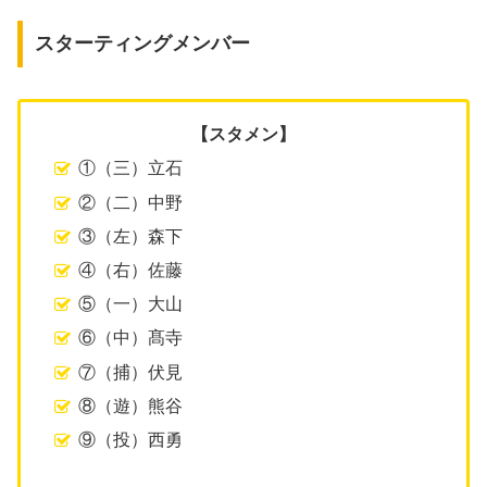
スターティングメンバー
【スタメン】
①（三）立石
②（二）中野
③（左）森下
④（右）佐藤
⑤（一）大山
⑥（中）髙寺
⑦（捕）伏見
⑧（遊）熊谷
⑨（投）西勇