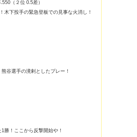
550（２位 0.5差）
勝！木下投手の緊急登板での見事な火消し！
、熊谷選手の溌剌としたプレー！
た1勝！ここから反撃開始や！