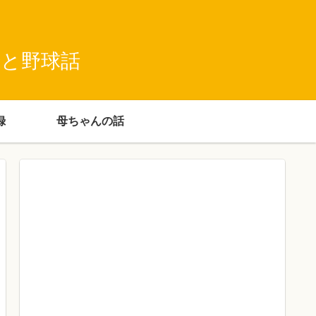
録と野球話
録
母ちゃんの話