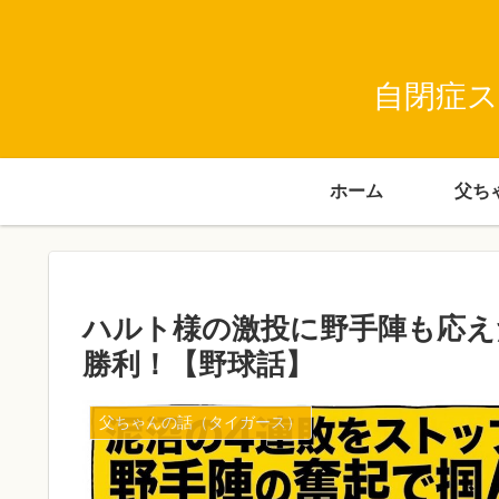
自閉症ス
ホーム
​ハルト様の激投に野手陣も応
勝利！【野球話】
父ちゃんの話（タイガース）