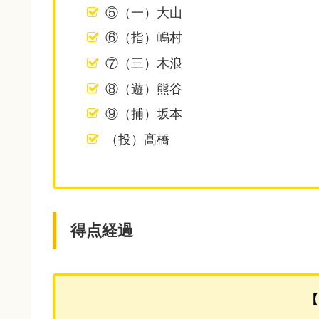
⑤（一）大山
⑥（指）嶋村
⑦（三）木浪
⑧（遊）熊谷
⑨（捕）坂本
（投）髙橋
得点経過
【