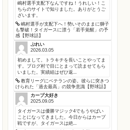
嶋村選手支配下なんですね！うれしい！こ
ちらのサイトで知りました。ありがとうご
ざいます。
嶋村選手が支配下へ！勢いそのままに獅子
も撃破！タイガースに漂う「若手覚醒」の予
感【野球話】
ぷれい
2026.03.05
初めまして。トラキチを長いことやってま
す。ブログ村で目にとまって読ませてもら
いました。実績組はぜひ返...
教育リーグにベテランの姿。彼らに突きつ
けられた「過去最高」の競争意識【野球話】
カープ大好き
2025.09.05
タイガースは優勝マジック4でもうやばい
ことになってきました。今日からはカープ
戦ですが、タイガースは絶...