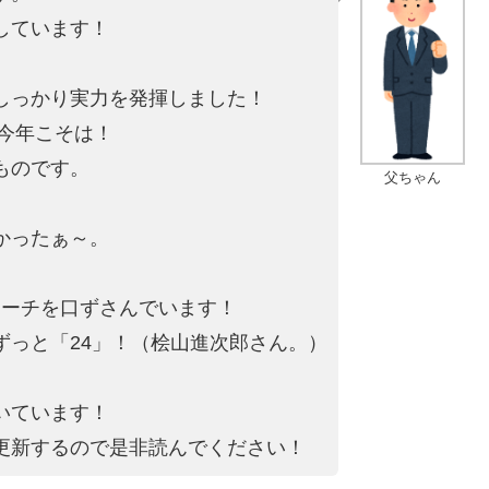
しています！
しっかり実力を発揮しました！
を今年こそは！
ものです。
父ちゃん
かったぁ～。
。
マーチを口ずさんでいます！
ずっと「24」！（桧山進次郎さん。）
いています！
更新するので是非読んでください！