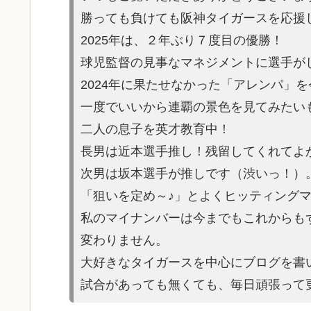
勝っても負けても阪神タイガースを応援
2025年は、２年ぶり７度目の優勝！
球児監督の見事なマネジメントに選手が
2024年に果たせなかった「アレンパ」
一度でいいから連覇の景色を見てみたい
二人の息子を英才教育中！
長男は近本選手推し！残留してくれてよ
次男は坂本選手が推しです（渋いっ！）
「狙いを定め～♪」とよくヒッティング
私のマイナンバーは今までもこれからも
変わりません。
大好きなタイガースを中心にブログを書
試合があっても無くても、毎日頑張って