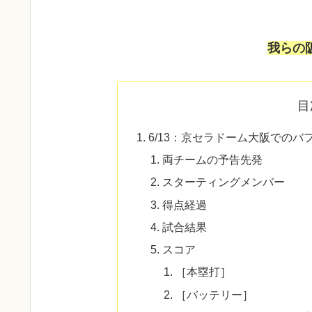
我らの
目
6/13：京セラドーム大阪でのバ
両チームの予告先発
スターティングメンバー
得点経過
試合結果
スコア
［本塁打］
［バッテリー］