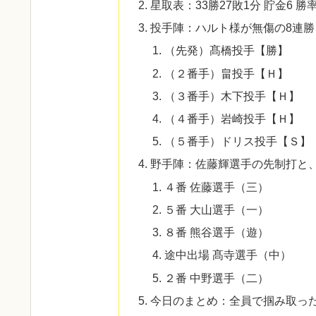
星取表：33勝27敗1分 貯金6 勝率.
投手陣：ハルト様が無傷の8連
（先発）髙橋投手【勝】
（２番手）畠投手【Ｈ】
（３番手）木下投手【Ｈ】
（４番手）岩崎投手【Ｈ】
（５番手）ドリス投手【Ｓ】
野手陣：佐藤輝選手の先制打と
４番 佐藤選手（三）
５番 大山選手（一）
８番 熊谷選手（遊）
途中出場 髙寺選手（中）
２番 中野選手（二）
​今日のまとめ：全員で掴み取っ