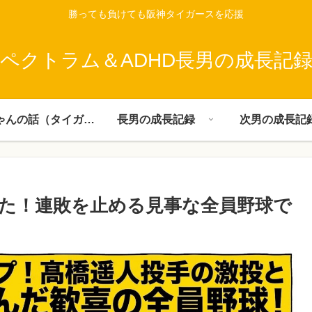
勝っても負けても阪神タイガースを応援
ペクトラム＆ADHD長男の成長記
父ちゃんの話（タイガース）
長男の成長記録
次男の成長記
えた！連敗を止める見事な全員野球で