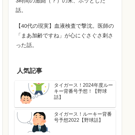
3時間の激闘（？）の末、ホッとした
話。
【40代の現実】血液検査で撃沈。医師の
「まあ加齢ですね」が心にぐさぐさ刺さ
った話。
人気記事
タイガース！2024年度ルー
キー背番号予想！【野球
話】
タイガース！ルーキー背番
号予想2022【野球話】