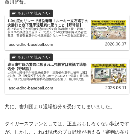
藤川監督。
1-0の完封リレーで首位奪還！ルーキー立石選手の
決勝打と森下選手退場劇に思うこと【野球話】
村上頌樹投手が6回無失点の粘投で自身4連勝！畠・岩崎・
ドリスの鉄壁無失点リレーで楽天に1-0完封勝利を収め首位
奪還！熊谷敬宥選手の神速三盗からルーキー立石正広選手が
2試合連続の決勝打。5回に眞鍋球審への暴言で退場処分と
なった森下翔太選手へ愛のゲキ！
2026.06.07
asd-adhd-baseball.com
連日鷹打線の驚異に飲まれ…指揮官は抗議で退場
処分【野球話】
大竹耕太郎投手が柳田悠岐選手、近藤健介選手に被弾し5回
3失点。及川雅貴投手も失点しホークスに2-6で完敗し首位陥
落。7回には熊谷敬宥選手の盗塁判定を巡り、藤川球児監督
がビデオジャッジに猛抗議し一発退場処分！今日の一戦は復
帰の伊藤将司投手で一矢報いるで！
2026.06.11
asd-adhd-baseball.com
共に、審判団より退場処分を受けてしまいました。
​タイガースファンとしては、正直おもしろくない状況です
が、しかし、これは現代のプロ野球が抱える「審判の在り