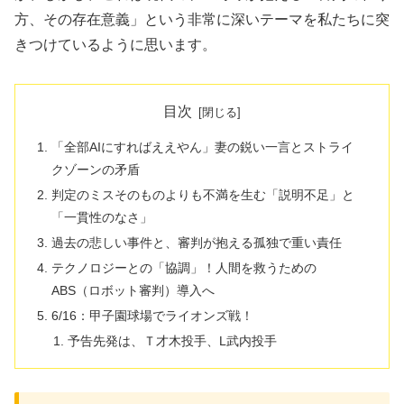
方、その存在意義」という非常に深いテーマを私たちに突
きつけているように思います。
目次
「全部AIにすればええやん」妻の鋭い一言とストライ
クゾーンの矛盾
判定のミスそのものよりも不満を生む「説明不足」と
「一貫性のなさ」
過去の悲しい事件と、審判が抱える孤独で重い責任
テクノロジーとの「協調」！人間を救うための
ABS（ロボット審判）導入へ
6/16：甲子園球場でライオンズ戦！
予告先発は、Ｔ才木投手、L武内投手