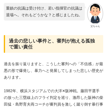
重鎮の抗議は受け付け、若い指揮官の抗議は
退場へ。それもどうかな？と感じましたね。
父ちゃん
過去の悲しい事件と、審判が抱える孤独
で重い責任
​過去を振り返りますと、こうした審判への「不信感」が最
悪の形で爆発し、暴力へと発展してしまった悲しい歴史が
あります。
​1982年、横浜スタジアムでの大洋✕阪神戦。藤田平選手
の放った三塁線上のフライ判定を巡り、激昂した阪神の柴
田猛・島野育夫両コーチが審判員を激しく蹴り倒す暴行事