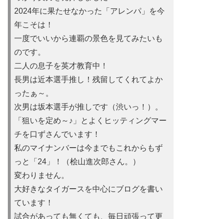
2024年に果たせなかった「アレンパ」を今
年こそは！
一度でいいから連覇の景色を見てみたいも
のです。
二人の息子を英才教育中！
長男は近本選手推し！残留してくれてよか
ったぁ～。
次男は坂本選手が推しです（渋いっ！）。
「狙いを定め～♪」とよくヒッティングマー
チを口ずさんでいます！
私のマイナンバーは今までもこれからもず
っと「24」！（桧山進次郎さん。）
変わりません。
大好きなタイガースを中心にブログを書い
ています！
試合があっても無くても、毎日頑張って更