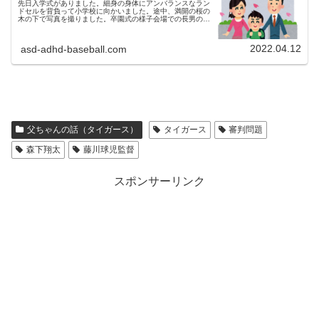
先日入学式がありました。細身の身体にアンバランスなラン
ドセルを背負って小学校に向かいました。途中、満開の桜の
木の下で写真を撮りました。卒園式の様子会場での長男の様
子会場の講堂ではクラスごとに席が決められていました。ラ
ッキーなことに、たまたま...
2022.04.12
asd-adhd-baseball.com
父ちゃんの話（タイガース）
タイガース
審判問題
森下翔太
藤川球児監督
スポンサーリンク