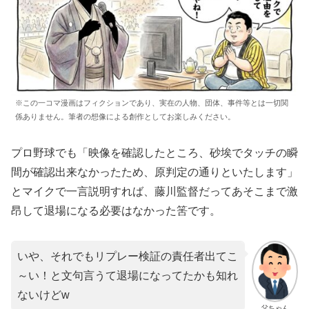
※この一コマ漫画はフィクションであり、実在の人物、団体、事件等とは一切関
係ありません。筆者の想像による創作としてお楽しみください。
プロ野球でも「映像を確認したところ、砂埃でタッチの瞬
間が確認出来なかったため、原判定の通りといたします」
とマイクで一言説明すれば、藤川監督だってあそこまで激
昂して退場になる必要はなかった筈です。
いや、それでもリプレー検証の責任者出てこ
～い！と文句言うて退場になってたかも知れ
ないけどw
父ちゃん