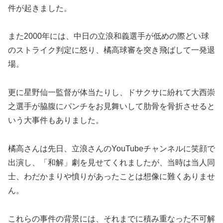
件が起きました。
また2000年には、中日の立浪和義選手が低めの際どい球
のストライク判定に怒り、橘高球審を突き飛ばして一発退
場。
更に星野仙一監督が体当たりし、ドサクサに紛れて大西崇
之選手が脇腹にパンチをお見舞いして肋骨を骨折させると
いう大事件もありました。
橘高さんは先日、立浪さんのYouTubeチャンネルに笑顔で
出演し、「和解」劇を見せてくれましたが、当時は当人同
士、わだかまりや憤りがあったことは想像に難くありませ
ん。
​これらの事件の背景には、それまでに積み重なった不可解