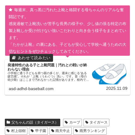
毎週末、真っ黒に汚れた上靴と格闘する母ちゃんのリアルな奮
闘記です。
感覚過敏で上靴洗いが苦手な長男の様子や、少し値の張る特定の布
製上靴しか受け付けない強いこだわりと向き合う様子をまとめてい
ます。
「たかが上靴」の裏にある、子どもが安心して学校へ通うための大
切なヒントをぜひチェックしてみてください。
発達特性のある子と上靴問題｜汚れとの戦いが終
わらない理由
小学校に通う子どもを持つ親の多くが、週末に感じる“ある
疲労感”。それが「上靴（うわぐつ）洗い」です。昔（母の
幼少期）はここまで汚れなかった記憶があります。校内では
外履きと上靴の使い分けがきっちりしていたので、砂や泥で
真っ黒になるなんてこと、...
2025.11.09
asd-adhd-baseball.com
父ちゃんの話（タイガース）
カープ
タイガース
村上頌樹
甲子園
雨天中止
雨男ランキング