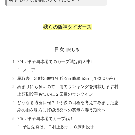
我らの阪神タイガース
目次
7/4：甲子園球場でのカープ戦は雨天中止
スコア
星取表：38勝33敗1分 貯金5 勝率.535（１位 0.0差）
あまりにも多いので…雨男ランキングを掲載します村
上頌樹投手もついに２回目のランクイン
どうなる過密日程？！今後の日程を考えてみました恵
みの雨を味方に打線爆発への英気を養う期間へ
7/5：甲子園球場でカープ戦！
予告先発は、Ｔ村上投手、Ｃ床田投手