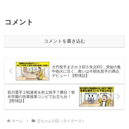
コメント
コメントを書き込む
大竹投手まさか３回５失点KO…突如の集
中砲火に泣く…救いは今朝丸投手の満点
デビュー！【野球話】
前川選手２戦連発＆村上投手７勝目！智
弁学園の先輩後輩コンビでお立ち台！
【野球話】
ホーム
父ちゃんの話（タイガース）