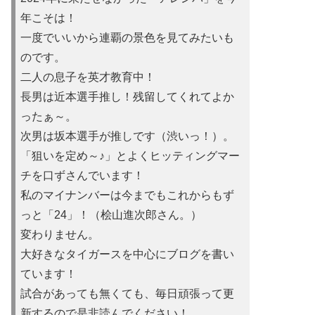
年こそは！
一度でいいから連覇の景色を見てみたいも
のです。
二人の息子を英才教育中！
長男は近本選手推し！残留してくれてよか
ったぁ～。
次男は坂本選手が推しです（渋いっ！）。
「狙いを定め～♪」とよくヒッティングマー
チを口ずさんでいます！
私のマイナンバーは今までもこれからもず
っと「24」！（桧山進次郎さん。）
変わりません。
大好きなタイガースを中心にブログを書い
ています！
試合があっても無くても、毎日頑張って更
新するので是非読んでください！