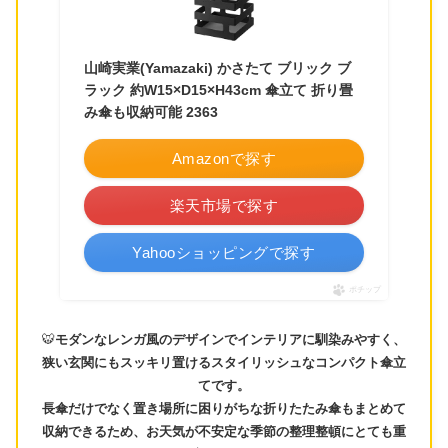
山崎実業(Yamazaki) かさたて ブリック ブ
ラック 約W15×D15×H43cm 傘立て 折り畳
み傘も収納可能 2363
Amazonで探す
楽天市場で探す
Yahooショッピングで探す
ポチップ
🐯
モダンなレンガ風のデザインでインテリアに馴染みやすく、
狭い玄関にもスッキリ置けるスタイリッシュなコンパクト傘立
てです。
長傘だけでなく置き場所に困りがちな折りたたみ傘もまとめて
収納できるため、お天気が不安定な季節の整理整頓にとても重