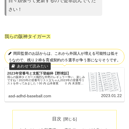
日々頑張って更新するので是非読んでくだ
さい！
我らの阪神タイガース
岡田監督のお話からは、これから外国人が増える可能性は低そ
うなので、残り２枠を育成契約の５選手が争う形になりそうです。
2023年背番号と支配下登録枠【野球話】
我らの阪神タイガース熾烈な外野のレギュラー争い、楽しみ
ですね！2023年の背番号リスト父ちゃん2023年の背番号リ
ストを作ってみました！00 内 山本泰寛 ０ 内 木浪聖也
１ 外 森下翔太２ 捕 梅野隆太郎 ３ 内 ...
2023.01.22
asd-adhd-baseball.com
目次