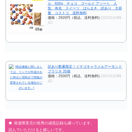
ル 600g チョコ ゴールド アソート 人
気 有名 スイーツ ばらまき 訳あり 大容
量 コストコ 送料無料
価格：2920円（税込、送料無料)
(2023/1/23時
点)
訳あり数量限定！イチゴキャラメルアーモンド
プラリネ 35個
価格：2500円（税込、送料無料)
(2023/1/23時
点)
発達障害児の長男の成長記録も綴っています。
読んでいただけると嬉しいです。