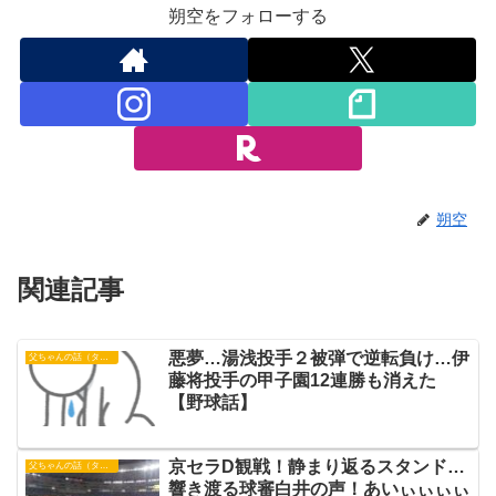
朔空をフォローする
朔空
関連記事
悪夢…湯浅投手２被弾で逆転負け…伊
父ちゃんの話（タイガース）
藤将投手の甲子園12連勝も消えた
【野球話】
京セラD観戦！静まり返るスタンド…
父ちゃんの話（タイガース）
響き渡る球審白井の声！あいぃぃぃぃ