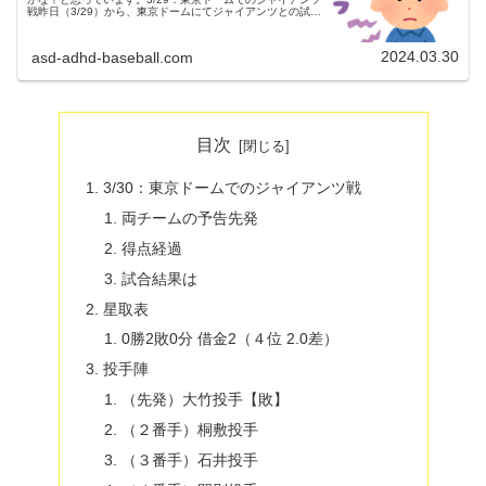
戦昨日（3/29）から、東京ドームにてジャイアンツとの試合
が行われました。３連戦の初戦でした。（試合開始18:15）
両チームの予...
2024.03.30
asd-adhd-baseball.com
目次
3/30：東京ドームでのジャイアンツ戦
両チームの予告先発
得点経過
試合結果は
星取表
0勝2敗0分 借金2（４位 2.0差）
投手陣
（先発）大竹投手【敗】
（２番手）桐敷投手
（３番手）石井投手