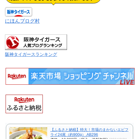
にほんブログ村
阪神タイガースランキング
【ふるさと納税】特大！市場のまかないエビフ
ライ24尾（約900g）.AB296