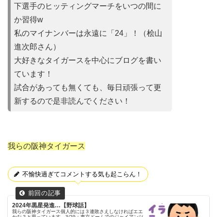
下選手のヒッティングマーチをいつの間に
か習得w
私のマイナンバーは永遠に「24」！（桧山
進次郎さん）
大好きなタイガースを中心にブログを書い
ています！
試合があって
も無くても、毎日頑張って更
新するので是非読んでください！
我らの阪神タイガース
不愉快過ぎてコメントする気も起こらん！
2024年黒星発進…【野球話】
我らの阪神タイガース個人的には３連敗さえしなければエエ
かな？と思っています。3/29：東京ドームでのジャイアンツ