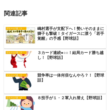
関連記事
嶋村選手が支配下へ！勢いそのままに
父ちゃんの話（タイガース）
獅子も撃破！タイガースに漂う「若手
覚醒」の予感【野球話】
３カード連続●○○！結局カード勝ち越
父ちゃんの話（タイガース）
し！【野球話】
競争率は一体何倍なんやろ？！【野球
父ちゃんの話（タイガース）
話】
８投手が１・２軍入れ替え【野球話】
父ちゃんの話（タイガース）