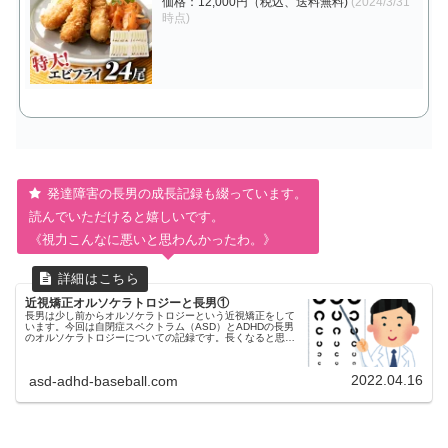
価格：12,000円（税込、送料無料)
(2024/3/31
時点)
発達障害の長男の成長記録も綴っています。
読んでいただけると嬉しいです。
《視力こんなに悪いと思わんかったわ。》
近視矯正オルソケラトロジーと長男①
長男は少し前からオルソケラトロジーという近視矯正をして
います。今回は自閉症スペクトラム（ASD）とADHDの長男
のオルソケラトロジーについての記録です。長くなると思う
ので何回かに分けて記録していこうと思っています。視力低
下が分かったのは就学...
2022.04.16
asd-adhd-baseball.com