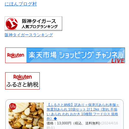
にほんブログ村
阪神タイガースランキング
【ふるさと納税】訳あり＜保津川あられ本舗＞
無選別あられ 10袋セット 計1.2kg《割れ 不揃
い あられ われ おかき 10種類 フードロス 規格
外》◆
価格：13,000円（税込、送料無料)
(2024/4/16
時点)