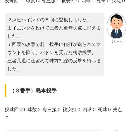
投球回１ 球数10 奪三振１ 被安打０ 四球０ 死球０ 失点０
２点ビハインドの８回に登板しました。
１イニングを投げて三者凡退無失点に抑えま
した。
父ちゃん
７回裏の攻撃で村上投手に代打が送られてマ
ウンドを降り、バトンを受けた桐敷投手。
三者凡退に仕留めて味方打線の反撃を待ちま
した。
（３番手）島本投手
投球回1/3 球数２ 奪三振０ 被安打０ 四球０ 死球０ 失点
０