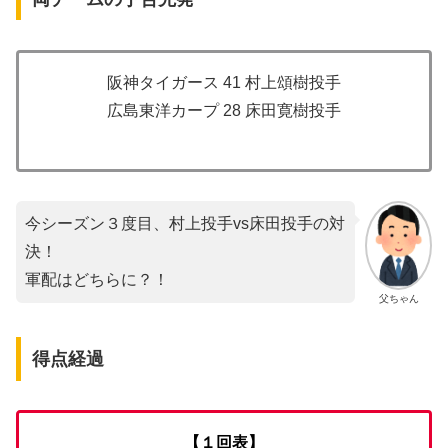
阪神タイガース 41 村上頌樹投手
広島東洋カープ 28 床田寛樹投手
今シーズン３度目、村上投手vs床田投手の対
決！
軍配はどちらに？！
父ちゃん
得点経過
【１回表】