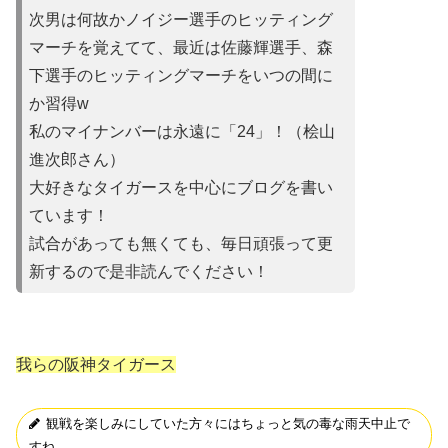
次男は何故かノイ
ジー選手のヒッティング
マーチを覚えてて、最近は佐藤輝選手、森
下選手のヒッティングマーチをいつの間に
か習得w
私のマイナンバーは永遠に「24」！（桧山
進次郎さん）
大好きなタイガースを中心にブログを書い
ています！
試合があって
も無くても、毎日頑張って更
新するので是非読んでください！
我らの阪神タイガース
観戦を楽しみにしていた方々にはちょっと気の毒な雨天中止で
すね。