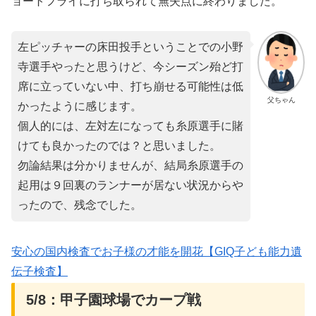
ョートフライに打ち取られて無失点に終わりました。
左ピッチャーの床田投手ということでの小野
寺選手やったと思うけど、今シーズン殆ど打
席に立っていない中、打ち崩せる可能性は低
父ちゃん
かったように感じます。
個人的には、左対左になっても糸原選手に賭
けても良かったのでは？と思いました。
勿論結果は分かりませんが、結局糸原選手の
起用は９回裏のランナーが居ない状況からや
ったので、残念でした。
安心の国内検査でお子様の才能を開花【GIQ子ども能力遺
伝子検査】
5/8：甲子園球場でカープ戦