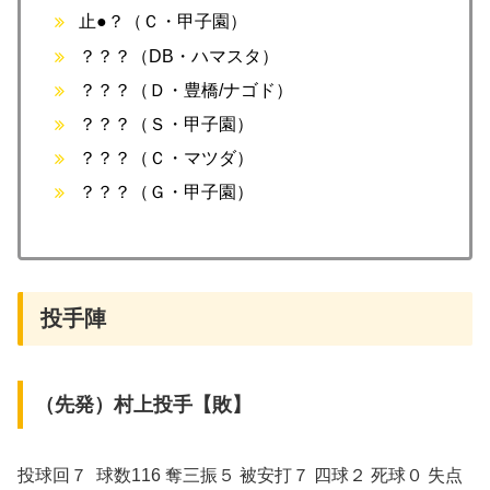
止●？（Ｃ・甲子園）
？？？（DB・ハマスタ）
？？？（Ｄ・豊橋/ナゴド）
？？？（Ｓ・甲子園）
？？？（Ｃ・マツダ）
？？？（Ｇ・甲子園）
投手陣
（先発）村上投手【敗】
投球回７ 球数116 奪三振５ 被安打７ 四球２ 死球０ 失点