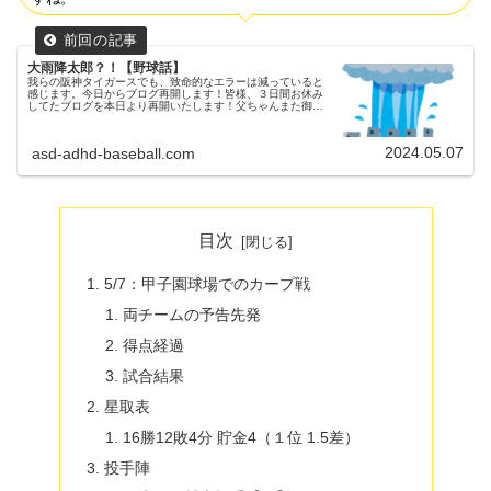
大雨降太郎？！【野球話】
我らの阪神タイガースでも、致命的なエラーは減っていると
感じます。今日からブログ再開します！皆様、３日間お休み
してたブログを本日より再開いたします！父ちゃんまた御覧
いただけましたら幸いです。5/6：甲子園球場でのカープ戦
は今シーズン２度目の雨...
2024.05.07
asd-adhd-baseball.com
目次
5/7：甲子園球場でのカープ戦
両チームの予告先発
得点経過
試合結果
星取表
16勝12敗4分 貯金4（１位 1.5差）
投手陣