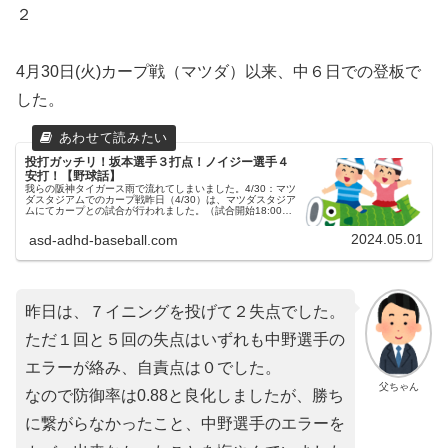
２
4月30日(火)カープ戦（マツダ）以来、中６日での登板で
した。
投打ガッチリ！坂本選手３打点！ノイジー選手４
安打！【野球話】
我らの阪神タイガース雨で流れてしまいました。4/30：マツ
ダスタジアムでのカープ戦昨日（4/30）は、マツダスタジア
ムにてカープとの試合が行われました。（試合開始18:00）
両チームの予告先発広島東洋カープ 28 床田寛樹投手阪神タ
イガース...
2024.05.01
asd-adhd-baseball.com
昨日は、７イニングを投げて２失点でした。
ただ１回と５回の失点はいずれも中野選手の
エラーが絡み、自責点は０でした。
父ちゃん
なので防御率は0.88と良化しましたが、勝ち
に繋がらなかったこと、中野選手のエラーを