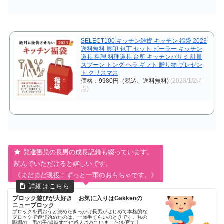
SELECT100 キッチン雑貨 キッチン 福袋 2023
送料無料 貝印 包丁 セット ピーラー キッチン
道具 料理 料理道具 台所 キッチンバサミ 計量
スプーン トング ヘラ ギフト 贈り物 プレゼン
ト クリスマス
価格：9980円（税込、送料無料)
(2023/1/2時
点)
発達害児の長男の成長記録も綴っています。
読んでいただけると嬉しいです。
《まだまだ現役！ずっと一軍のおもちゃです。》
ブロック遊びが大好き お気に入りはGakkenの
ニューブロック
ブロックを買おうと決めたきっかけ長男がはじめて本格的な
ブロックで遊び始めたのは、一歳半くらいのときです。私の
職場の、男の子(当時すでに成人されていました)を育て上げ