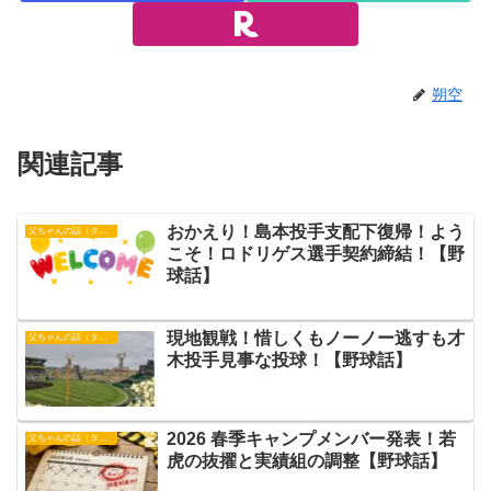
朔空
関連記事
おかえり！島本投手支配下復帰！よう
父ちゃんの話（タイガース）
こそ！ロドリゲス選手契約締結！【野
球話】
現地観戦！惜しくもノーノー逃すも才
父ちゃんの話（タイガース）
木投手見事な投球！【野球話】
2026 春季キャンプメンバー発表！若
父ちゃんの話（タイガース）
虎の抜擢と実績組の調整【野球話】