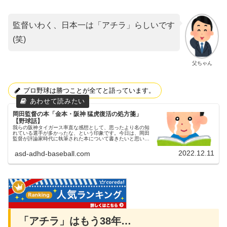
監督いわく、日本一は「アチラ」らしいです
(笑)
父ちゃん
プロ野球は勝つことが全てと語っています。
岡田監督の本「金本・阪神 猛虎復活の処方箋」
【野球話】
我らの阪神タイガース率直な感想として、思ったより名の知
れている選手が多かったな、という印象です。今日は、岡田
監督が評論家時代に執筆された本について書きたいと思いま
す。「金本・阪神 猛虎復活の処方箋」父ちゃん2017年に発
刊されたものですが、...
2022.12.11
asd-adhd-baseball.com
「アチラ」はもう38年…