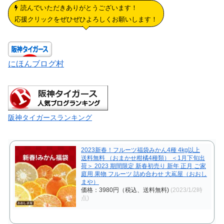
読んでいただきありがとうございます！
応援クリックをぜひぜひよろしくお願いします！
にほんブログ村
阪神タイガースランキング
2023新春！フルーツ福袋みかん4種 4kg以上
送料無料 （おまかせ柑橘4種類） ＜1月下旬出
荷＞ 2023 期間限定 新春初売り 新年 正月 ご家
庭用 果物 フルーツ 詰め合わせ 大嶌屋（おおし
まや）
価格：3980円（税込、送料無料)
(2023/1/2時
点)