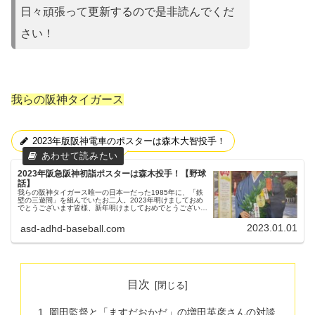
日々頑張って更新するので是非読んでくだ
さい！
我らの阪神タイガース
2023年版阪神電車のポスターは森木大智投手！
2023年阪急阪神初詣ポスターは森木投手！【野球
話】
我らの阪神タイガース唯一の日本一だった1985年に、「鉄
壁の三遊間」を組んでいたお二人。2023年明けましておめ
でとうございます皆様、新年明けましておめでとうございま
す。今年もタイガース、競馬、家族のことなど頑張って綴っ
ていきたいと思ってい...
2023.01.01
asd-adhd-baseball.com
目次
岡田監督と「ますだおかだ」の増田英彦さんの対談