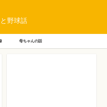
録と野球話
録
母ちゃんの話