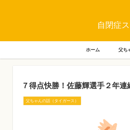
自閉症ス
ホーム
７得点快勝！佐藤輝選手２年連
父ちゃんの話（タイガース）