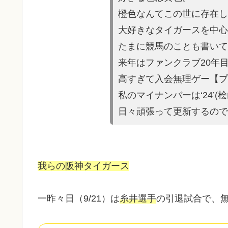
橙色なんてこの世に存在し
大好きなタイガースを中心
たまに競馬の
ことも書いて
来年はファンクラブ20年
高すぎて入会無理ゲー【プ
私のマイナンバーは‘24’(
日々頑張って更新するので
我らの阪神タイガース
一昨々日（9/21）は
糸井選手
の引退試合で、