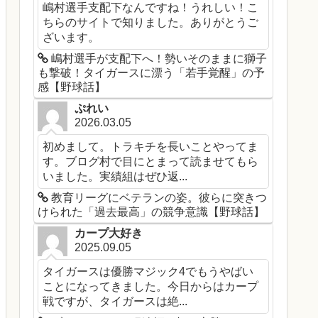
嶋村選手支配下なんですね！うれしい！こ
ちらのサイトで知りました。ありがとうご
ざいます。
嶋村選手が支配下へ！勢いそのままに獅子
も撃破！タイガースに漂う「若手覚醒」の予
感【野球話】
ぷれい
2026.03.05
初めまして。トラキチを長いことやってま
す。ブログ村で目にとまって読ませてもら
いました。実績組はぜひ返...
教育リーグにベテランの姿。彼らに突きつ
けられた「過去最高」の競争意識【野球話】
カープ大好き
2025.09.05
タイガースは優勝マジック4でもうやばい
ことになってきました。今日からはカープ
戦ですが、タイガースは絶...