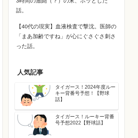
3時間の激闘（？）の末、ホッとした
話。
【40代の現実】血液検査で撃沈。医師の
「まあ加齢ですね」が心にぐさぐさ刺さ
った話。
人気記事
タイガース！2024年度ルー
キー背番号予想！【野球
話】
タイガース！ルーキー背番
号予想2022【野球話】