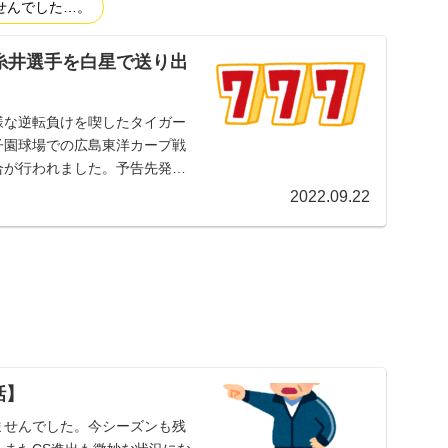
せんでした…。
糸井選手を白星で送り出
様な逆転負けを喫したタイガー
甲子園球場での広島東洋カープ戦
試合が行われました。予告先発こ
2022.09.22
話】
りませんでした。今シーズンも残