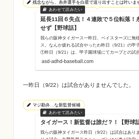
残念ながら、糸井選手を白星で送り出すことは叶いま
延長11回６失点！４連敗で５位転落！
せず【野球話】
我らの阪神タイガース一昨日、ベイスターズに無
ス。なんか疲れる試合やったわ昨日（9/21）の
①昨日（9/21）は、甲子園球場にてカープとの
の試合の両チーム...
asd-adhd-baseball.com
一昨日（9/22）は試合がありませんでした。
マジ勘弁…な新監督候補
タイガース！新監督は誰だ？！【野球
我らの阪神タイガース昨日（9/22）は試合はあ