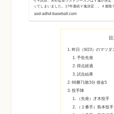
り４試合、矢野監督ラストシーズンはＶ逸が決定…
ってしまいました。17年連続Ｖ逸決定…。４連敗
による新監督開幕...
asd-adhd-baseball.com
目
昨日（9/23）のマツ
予告先発
得点経過
試合結果
66勝71敗3分 借金5
投手陣
（先発）才木投手
（２番手）島本投手