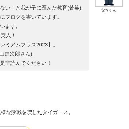
ない！と我が子に歪ん
だ教育(苦笑)。
父ちゃん
にブログを書いています。
います。
目突入！
レミ
アムプラス2023】。
桧山進次郎
さん)。
是非読んでください
！
無様な敗戦を喫したタイガース。