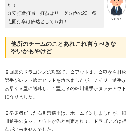
た！
３安打猛打賞、打点はリーグ５位の23、得
父ちゃん
点圏打率は依然として５割！
他所のチームのことあれこれ言うべきな
やいかもやけど
８回裏のドラゴンズの攻撃で、２アウト１、２塁から村松
選手がレフト線にヒットを放ちましたが、ノイジー選手が
素早く３塁に送球し、１塁走者の細川選手がタッチアウト
になりました。
２塁走者だった石川昂選手は、ホームインしましたが、細
川選手のタッチアウトが先と判定されて、ドラゴンズは得
点が出来ませんでした。