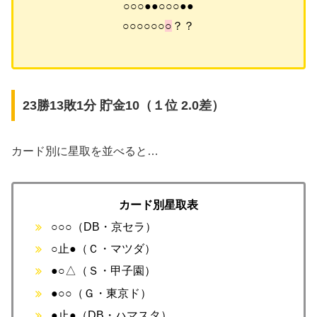
○○○●●○○○●●
○○○○○○
○
？？
23勝13敗1分 貯金10（１位 2.0差）
カード別に星取を並べると…
カード別星取表
○○○（DB・京セラ）
○止●（Ｃ・マツダ）
●○△（Ｓ・甲子園）
●○○（Ｇ・東京ド）
●止●（DB・ハマスタ）