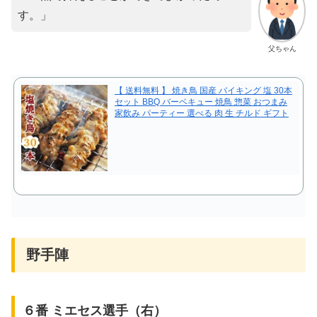
す。」
父ちゃん
【 送料無料 】 焼き鳥 国産 バイキング 塩 30本
セット BBQ バーベキュー 焼鳥 惣菜 おつまみ
家飲み パーティー 選べる 肉 生 チルド ギフト
野手陣
６番 ミエセス選手（右）