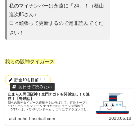
私のマイナンバーは永遠に「24」！（桧山
進次郎さん）
日々頑張って更新するので是非読んでくだ
さい！
我らの阪神タイガース
貯金10も目前！！
止まらん岡田阪神！鬼門ナゴドも関係無し！６連
勝！【野球話】
我らの阪神タイガース連勝を５に伸ばして、首位キープ！！
5/17：バンテリンドーム ナゴヤでのドラゴンズ戦昨日
（5/17）は、バンテリンドーム ナゴヤにてドラゴンズとの
試合が行われました。３連戦の２戦目でした。両チームの予
告先発中日ドラゴンズ...
2023.05.18
asd-adhd-baseball.com