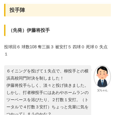
投手陣
（先発）伊藤将投手
投球回６ 球数108 奪三振３ 被安打５ 四球０ 死球０ 失点
１
６イニングを投げて１失点で、柳投手との横
浜高校同門対決を制しました！
伊藤将投手らしく、淡々と投げ抜きました。
父ちゃん
しかし、打者柳投手にはあわやホームランの
ツーベースを浴びたり、２打数１安打。（ト
ータルで４打数３安打）ちょっと先輩に気を
つかってしまうのかな？