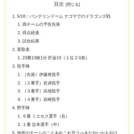
目次
5/18：バンテリンドーム ナゴヤでのドラゴンズ戦
両チームの予告先発
得点経過
試合結果
星取表
23勝13敗1分 貯金10（１位 2.0差）
投手陣
（先発）伊藤将投手
（２番手）岩貞投手
（３番手）浜地投手
（４番手）岩崎投手
野手陣
６番 ミエセス選手（右）
１番 近本選手（中）
他所のチームのことあれこれ言うべきなやいかもやけ