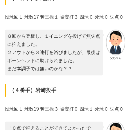
投球回１ 球数17 奪三振１ 被安打３ 四球０ 死球０ 失点０
８回から登板し、１イニングを投げて無失点
に抑えました。
２アウトから３連打を浴びましたが、最後は
父ちゃん
ボーンヘッドに助けられました。
まだ本調子では無いのかな？？
（４番手）岩崎投手
投球回１ 球数19 奪三振３ 被安打０ 四球１ 死球０ 失点０
「０点で抑えることができてよかったで