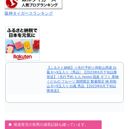
阪神タイガースランキング
【ふるさと納税】☆先行予約☆和歌山県産 白
鳳 6〜9玉入り《秀品》【2023年6月下旬以降
発送】 | 先行予約 もも momo 国産 ギフト 果物
くだもの フルーツ 期間限定 数量限定 桃 和歌
山 6〜9玉入り 白鳳 秀品 【2023年6月下旬以
降発送】
発達害児の長男の成長記録も綴っています。