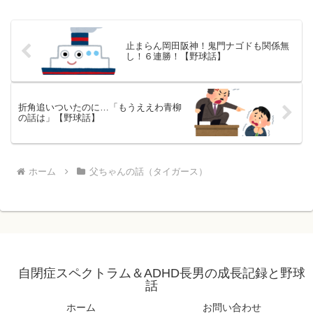
止まらん岡田阪神！鬼門ナゴドも関係無
し！６連勝！【野球話】
折角追いついたのに…「もうええわ青柳
の話は」【野球話】
ホーム
父ちゃんの話（タイガース）
自閉症スペクトラム＆ADHD長男の成長記録と野球
話
ホーム
お問い合わせ