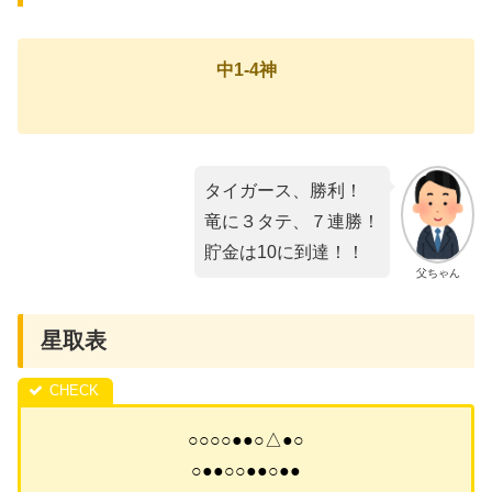
中1-4神
タイガース、勝利！
竜に３タテ、７連勝！
貯金は10に到達！！
父ちゃん
星取表
○○○○●●○△●○
○●●○○●●○●●