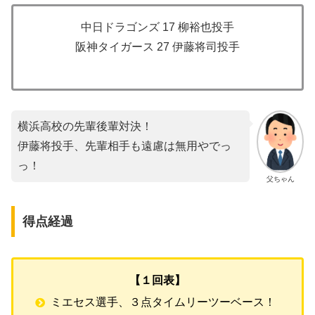
中日ドラゴンズ 17 柳裕也投手
阪神タイガース 27 伊藤将司投手
横浜高校の先輩後輩対決！
伊藤将投手、先輩相手も遠慮は無用やでっ
っ！
父ちゃん
得点経過
【１回表】
ミエセス選手、３点タイムリーツーベース！