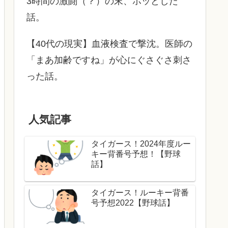
3時間の激闘（？）の末、ホッとした
話。
【40代の現実】血液検査で撃沈。医師の
「まあ加齢ですね」が心にぐさぐさ刺さ
った話。
人気記事
タイガース！2024年度ルー
キー背番号予想！【野球
話】
タイガース！ルーキー背番
号予想2022【野球話】