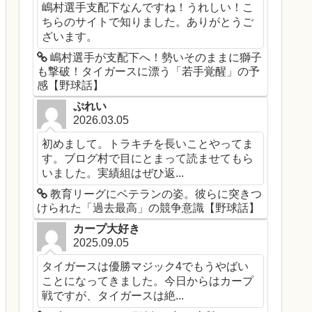
嶋村選手支配下なんですね！うれしい！こ
ちらのサイトで知りました。ありがとうご
ざいます。
嶋村選手が支配下へ！勢いそのままに獅子
も撃破！タイガースに漂う「若手覚醒」の予
感【野球話】
ぷれい
2026.03.05
初めまして。トラキチを長いことやってま
す。ブログ村で目にとまって読ませてもら
いました。実績組はぜひ返...
教育リーグにベテランの姿。彼らに突きつ
けられた「過去最高」の競争意識【野球話】
カープ大好き
2025.09.05
タイガースは優勝マジック4でもうやばい
ことになってきました。今日からはカープ
戦ですが、タイガースは絶...