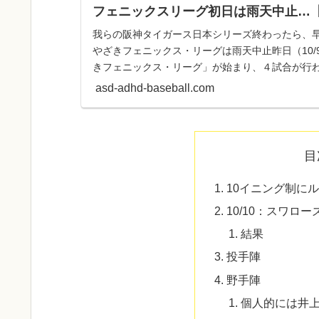
フェニックスリーグ初日は雨天中止…
我らの阪神タイガース日本シリーズ終わったら、早
やざきフェニックス・リーグは雨天中止昨日（10
きフェニックス・リーグ」が始まり、４試合が行
て中止となりまし...
asd-adhd-baseball.com
目
10イニング制に
10/10：スワロ
結果
投手陣
野手陣
個人的には井