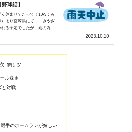
【野球話】
く休ませてたって！10/9：み
/9）より宮崎県にて、「みやざ
われる予定でしたが、雨の為全
2023.10.10
次
ルール変更
ーズと対戦
上選手のホームランが嬉しい