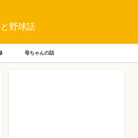
録と野球話
録
母ちゃんの話