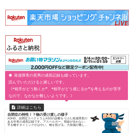
発達障害の長男の成長記録も綴っています。
読んでいただけると嬉しいです。
《❝相手がどう動くか❞、❝相手がどう感じるか❞を考えるのが苦手
なので、なかなか難しいようです。》
自閉症の特性！？物の受け渡しの様子
ADHD、自閉症スペクトラムASDの診断をうけた発達障害の
ある年長の成長記録です。アスペルガー。視線が合わない、
手を離すタイミングがはやい、物を投げる。力加減が難し
い。自閉症の特性。親がお手本になれるように。