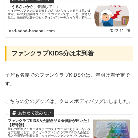
「うるさいから、音消して！」
タイガースファンの夫御存じの方もいらっしゃるとは思いま
すが、私の夫は阪神タイガースのファンです。ふと口ずさむ
歌は、佐藤輝明選手のヒッティングマーチだったり、持ち物
も黄色が多いです。その影響なのか、長男もふとした時に長
男ふりぬけ～かがやけ～う...
2022.11.28
asd-adhd-baseball.com
ファンクラブKIDS分は未到着
子ども名義でのファンクラブKIDS分は、年明け着予定で
す。
こちらの分のグッズは、クロスボディバッグにしました。
ファンクラブKIDS入会記念品＆会員証が届いた！
【野球話】
我らの阪神タイガース今までのタイガースにあまりいないタ
イプに感じます。タイガースファンクラブKIDSの入会記念
品と会員証が到着先日、タイガースファンクラブKIDSの入