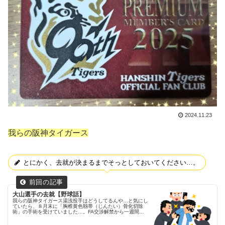
2024.11.23
我らの阪神タイガース
とにかく、去就が決まるまでそっとしておいてください…。
大山選手の去就【野球話】
我らの阪神タイガース湯浅投手はどうしてるんや…と気にし
ていたら、８月末に「胸椎黄色靱帯（じんたい）骨化切除
術」の手術を受けていました…。FA交渉解禁から一週間が
経過FA選手の交渉が解禁となって一週間が経ちました。タ
イガースからは、大山選手と...