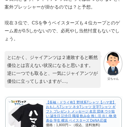
案外プレッシャーが掛かるのでは？と予想。
現在３位で、CSを争うベイスターズも４位カープとのゲ
ーム差が0.5しかないので、必死やし当然忖度もないでし
ょう。
とにかく、ジャイアンツは２連敗すると断然
優位とは言えない状況になると思います。
逆に一つでも取ると、一気にジャイアンツが
父ちゃん
優位に立ってしまいますが…。
【長袖・ドライ有】野球系Tシャツ【ハマ党】
おもしろTシャツ ネタTシャツ 文字Tシャツ ギ
フト プレゼント メッセージ 名言 団体 ウケ狙
い 誕生日 記念日 職場 飲み会 推し活 出し物 発
表会 学生 横浜 ベイスターズ DeNA 応援
価格：1,800円～（税込、送料無料)