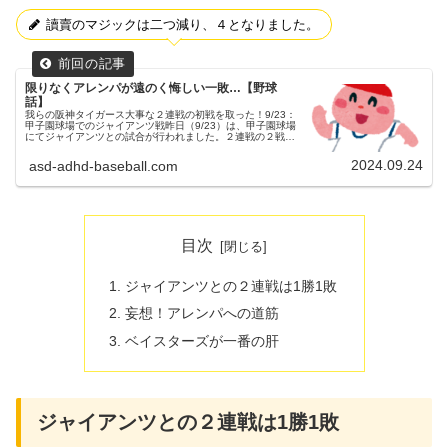
讀賣のマジックは二つ減り、４となりました。
限りなくアレンパが遠のく悔しい一敗…【野球
話】
我らの阪神タイガース大事な２連戦の初戦を取った！9/23：
甲子園球場でのジャイアンツ戦昨日（9/23）は、甲子園球場
にてジャイアンツとの試合が行われました。２連戦の２戦目
でした。（試合開始14:00）父ちゃん今シーズンのペナント
を大きく左右...
2024.09.24
asd-adhd-baseball.com
目次
ジャイアンツとの２連戦は1勝1敗
妄想！アレンパへの道筋
ベイスターズが一番の肝
ジャイアンツとの２連戦は1勝1敗