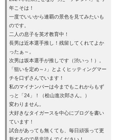
年こそは！
一度でいいから連覇の景色を見てみたいも
のです。
二人の息子を英才教育中！
長男は近本選手推し！残留してくれてよか
ったぁ～。
次男は坂本選手が推しです（渋いっ！）。
「狙いを定め～♪」とよくヒッティングマー
チを口ずさんでいます！
私のマイナンバーは今までもこれからもず
っと「24」！（桧山進次郎さん。）
変わりません。
大好きなタイガースを中心にブログを書い
ています！
試合があっても無くても、毎日頑張って更
新するので是非読んでください！