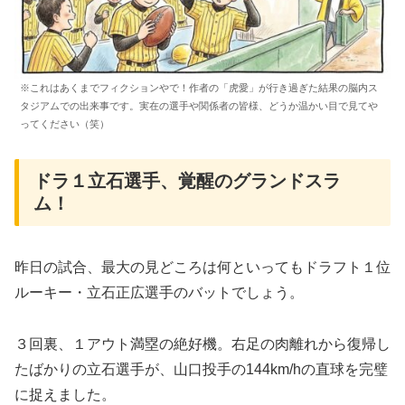
※これはあくまでフィクションやで！作者の「虎愛」が行き過ぎた結果の脳内ス
タジアムでの出来事です。実在の選手や関係者の皆様、どうか温かい目で見てや
ってください（笑）
​ドラ１立石選手、覚醒のグランドスラ
ム！
​昨日の試合、最大の見どころは何といってもドラフト１位
ルーキー・立石正広選手のバットでしょう。
​３回裏、１アウト満塁の絶好機。右足の肉離れから復帰し
たばかりの立石選手が、山口投手の144km/hの直球を完璧
に捉えました。