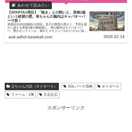
【SPARTA2周目】「飽き」との戦いと、英検2級
という絶望の壁。母ちゃんの脳内はキャパオーバ
ー寸前！
英単語1000語挑戦の2周目。息子の態度の悪さと、予想を遥
かに超える英検2級の難易度に、母の脳内はキャパオーバ
ー。塾かオンラインか、家計とスケジュールのパズルに悩む
ワーママのリアルな葛藤を綴ります。
2026.02.14
asd-adhd-baseball.com
父ちゃんの話（タイガース）
SGLパーク尼崎
タイガース
ファーム・2軍
立石正広
スポンサーリンク