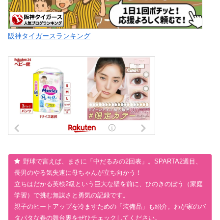
阪神タイガースランキング
野球で言えば、まさに「中だるみの2回表」。SPARTA2週目、
長男のやる気失速に母ちゃんが立ち向かう！
立ちはだかる英検2級という巨大な壁を前に、ひのきのぼう（家庭
学習）で挑む無謀さと勇気の記録です。
親子のヒートアップを冷ますための「装備品」も紹介。わが家のバ
タバタな春の舞台裏をぜひチェックしてください。