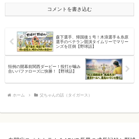
コメントを書き込む
森下選手、帰国後１号！木浪選手＆糸原
選手のベテラン競演タイムリーでマリー
ンズを圧倒【野球話】
恒例の開幕前関西ダービー！投打が噛み
合いバファローズに快勝！【野球話】
ホーム
父ちゃんの話（タイガース）