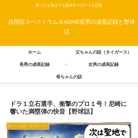
勝っても負けても阪神タイガースを応援
自閉症スペクトラム＆ADHD長男の成長記録と野球
話
ホーム
父ちゃんの話（タイガース）
長男の成長記録
次男の成長記録
母ちゃんの話
ドラ１立石選手、衝撃のプロ１号！尼崎に
響いた満塁弾の快音【野球話】
父ちゃんの話（タイガース）