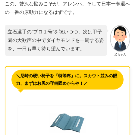
この、贅沢な悩みこそが、アレンパ、そして日本一奪還へ
の一番の原動力になるはずです。
立石選手の“プロ１号”を祝いつつ、次は甲子
園の大歓声の中でダイヤモンドを一周する姿
を、一日も早く待ち望んでいます。
父ちゃん
＼尼崎の硬い椅子を『特等席』に。スカウト並みの眼
力、まずはお尻の守備固めからや！／