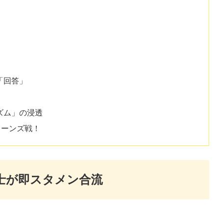
「回答」
ズム」の浸透
リーンズ戦！
士が即スタメン合流