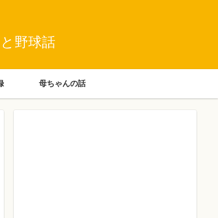
録と野球話
録
母ちゃんの話