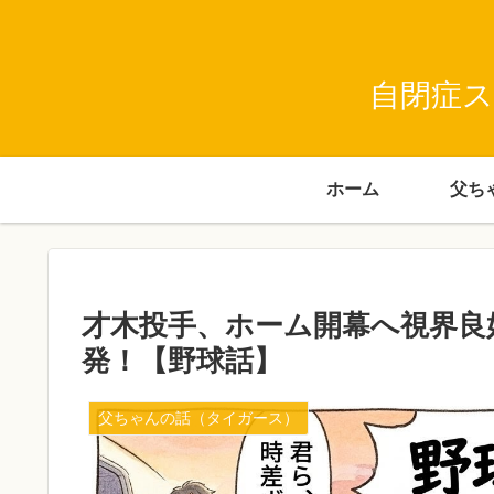
自閉症ス
ホーム
才木投手、ホーム開幕へ視界良
発！【野球話】
父ちゃんの話（タイガース）