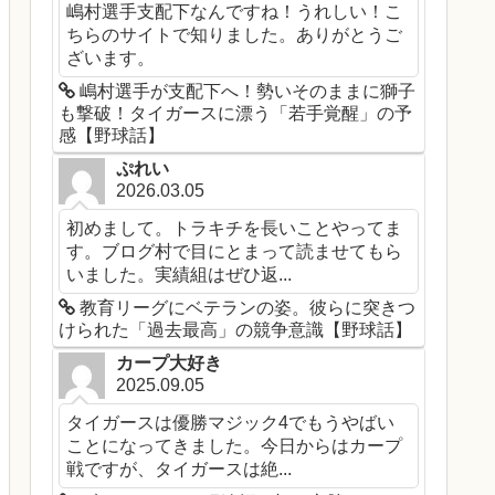
嶋村選手支配下なんですね！うれしい！こ
ちらのサイトで知りました。ありがとうご
ざいます。
嶋村選手が支配下へ！勢いそのままに獅子
も撃破！タイガースに漂う「若手覚醒」の予
感【野球話】
ぷれい
2026.03.05
初めまして。トラキチを長いことやってま
す。ブログ村で目にとまって読ませてもら
いました。実績組はぜひ返...
教育リーグにベテランの姿。彼らに突きつ
けられた「過去最高」の競争意識【野球話】
カープ大好き
2025.09.05
タイガースは優勝マジック4でもうやばい
ことになってきました。今日からはカープ
戦ですが、タイガースは絶...