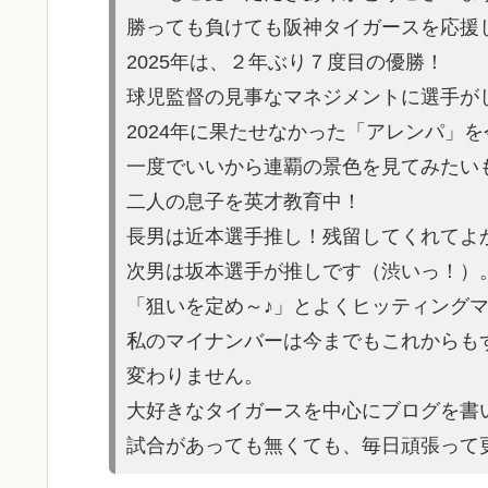
勝っても負けても阪神タイガースを応援
2025年は、２年ぶり７度目の優勝！
球児監督の見事なマネジメントに選手が
2024年に果たせなかった「アレンパ」
一度でいいから連覇の景色を見てみたい
二人の息子を英才教育中！
長男は近本選手推し！残留してくれてよ
次男は坂本選手が推しです（渋いっ！）
「狙いを定め～♪」とよくヒッティング
私のマイナンバーは今までもこれからも
変わりません。
大好きなタイガースを中心にブログを書
試合があっても無くても、毎日頑張って