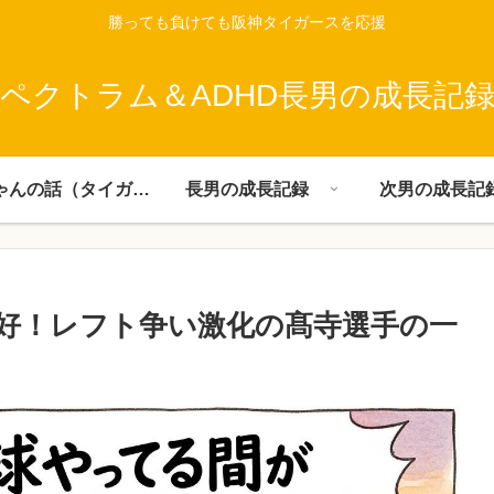
勝っても負けても阪神タイガースを応援
ペクトラム＆ADHD長男の成長記
父ちゃんの話（タイガース）
長男の成長記録
次男の成長記
好！レフト争い激化の髙寺選手の一