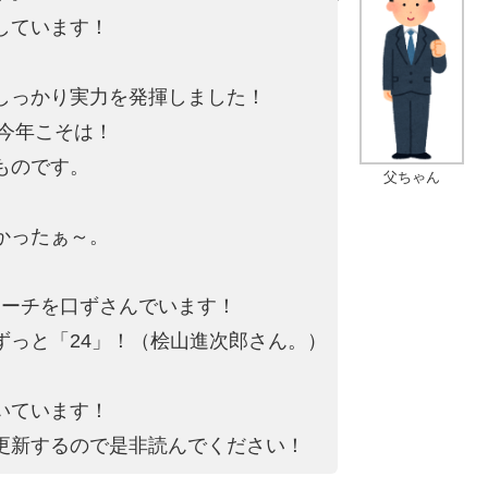
しています！
しっかり実力を発揮しました！
を今年こそは！
ものです。
父ちゃん
かったぁ～。
。
マーチを口ずさんでいます！
ずっと「24」！（桧山進次郎さん。）
いています！
更新するので是非読んでください！