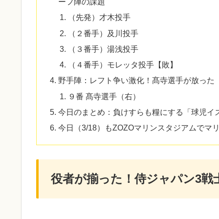
ーフ陣の課題
​（先発）才木投手
​（２番手）及川投手
​（３番手）湯浅投手
​（４番手）モレッタ投手【敗】
野手陣：レフト争い激化！髙寺選手が放った
​９番 髙寺選手（右）
​今日のまとめ​：負けすらも糧にする「球児イ
今日（3/18）もZOZOマリンスタジアムでマ
役者が揃った！侍ジャパン3戦