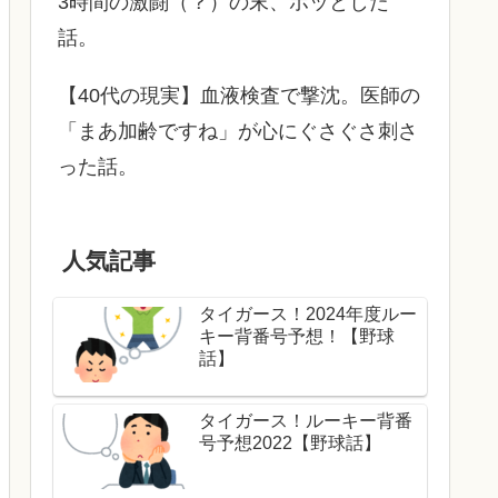
3時間の激闘（？）の末、ホッとした
話。
【40代の現実】血液検査で撃沈。医師の
「まあ加齢ですね」が心にぐさぐさ刺さ
った話。
人気記事
タイガース！2024年度ルー
キー背番号予想！【野球
話】
タイガース！ルーキー背番
号予想2022【野球話】