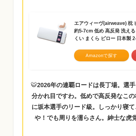
エアウィーヴ(airweave)
約5-7cm 低め 高反発 洗
くい まくら ピロー 日本製 2-2
Amazonで探す
🐯
2026年の連覇ロードは長丁場。選
分かれ目ですわ。低めで高反発なこの
に坂本選手のリード級。しっかり寝て
や！でも周りを濡らさん。紳士な虎