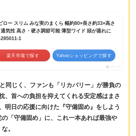
 枕 ピロー スリム みな実のまくら 幅約80×長さ約33×高さ
える 通気性 高さ・硬さ調節可能 薄型ワイド 頭が蒸れに
85011-1
楽天市場で探す
Yahooショッピングで探す
ポチップ
手と同じく、ファンも「リカバリー」が勝負の
枕、首への負担を抑えてくれる安定感はまさ
、明日の応援に向けた『守備固め』をしよう
党の「守備固め」に、これ一本あれば最強や
な。