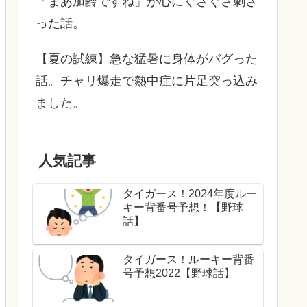
「まあ加齢ですね」が心にぐさぐさ刺さ
った話。
【夏の試練】急な猛暑に身体がバグった
話。チャリ爆走で熱中症に片足突っ込み
ました。
人気記事
タイガース！2024年度ルー
キー背番号予想！【野球
話】
タイガース！ルーキー背番
号予想2022【野球話】