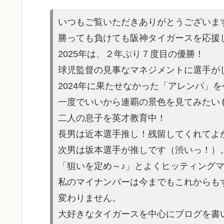
いつもご覧いただきありがとうございま
勝っても負けても阪神タイガースを応援
2025年は、２年ぶり７度目の優勝！
球児監督の見事なマネジメントに選手が
2024年に果たせなかった「アレンパ」
一度でいいから連覇の景色を見てみたい
二人の息子を英才教育中！
長男は近本選手推し！残留してくれてよ
次男は坂本選手が推しです（渋いっ！）
「狙いを定め～♪」とよくヒッティング
私のマイナンバーは今までもこれからも
変わりません。
大好きなタイガースを中心にブログを書