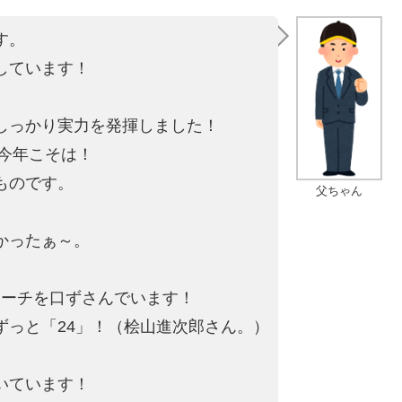
す。
しています！
しっかり実力を発揮しました！
を今年こそは！
ものです。
父ちゃん
かったぁ～。
。
マーチを口ずさんでいます！
ずっと「24」！（桧山進次郎さん。）
いています！