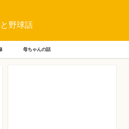
録と野球話
録
母ちゃんの話