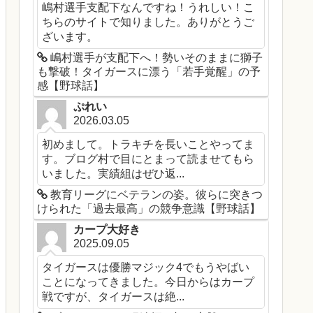
嶋村選手支配下なんですね！うれしい！こ
ちらのサイトで知りました。ありがとうご
ざいます。
嶋村選手が支配下へ！勢いそのままに獅子
も撃破！タイガースに漂う「若手覚醒」の予
感【野球話】
ぷれい
2026.03.05
初めまして。トラキチを長いことやってま
す。ブログ村で目にとまって読ませてもら
いました。実績組はぜひ返...
教育リーグにベテランの姿。彼らに突きつ
けられた「過去最高」の競争意識【野球話】
カープ大好き
2025.09.05
タイガースは優勝マジック4でもうやばい
ことになってきました。今日からはカープ
戦ですが、タイガースは絶...