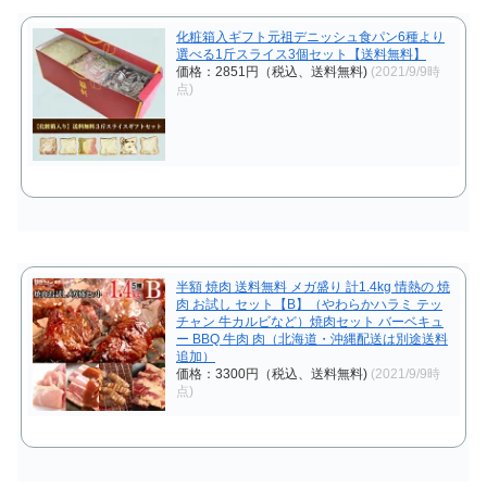
化粧箱入ギフト元祖デニッシュ食パン6種より
選べる1斤スライス3個セット【送料無料】
価格：2851円（税込、送料無料)
(2021/9/9時
点)
半額 焼肉 送料無料 メガ盛り 計1.4kg 情熱の 焼
肉 お試し セット【B】（やわらかハラミ テッ
チャン 牛カルビなど）焼肉セット バーベキュ
ー BBQ 牛肉 肉（北海道・沖縄配送は別途送料
追加）
価格：3300円（税込、送料無料)
(2021/9/9時
点)