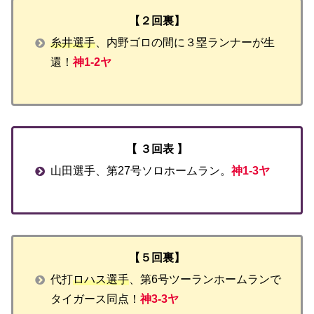
【２回裏】
糸井選手
、内野ゴロの間に３塁ランナーが生
還！
神1-2ヤ
【 ３回表 】
山田選手、第27号ソロホームラン。
神1-3ヤ
【５回裏】
代打
ロハス選手
、第6号ツーランホームランで
タイガース同点！
神3-3ヤ