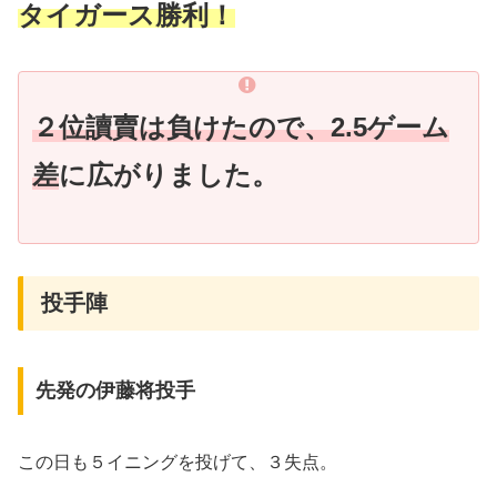
タイガース勝利！
２位讀賣は負けたので、2.5ゲーム
差
に広がりました。
投手陣
先発の伊藤将投手
この日も５イニングを投げて、３失点。