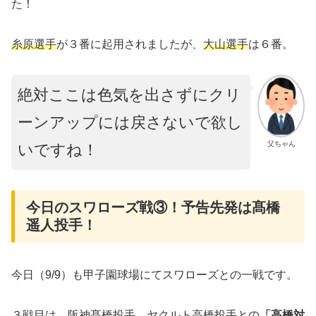
た！
糸原選手
が３番に起用されましたが、
大山選手
は６番。
絶対ここは色気を出さずにクリ
ーンアップには戻さないで欲し
父ちゃん
いですね！
今日のスワローズ戦③！予告先発は髙橋
遥人投手！
今日（9/9）も甲子園球場にてスワローズとの一戦です。
３戦目は、阪神
髙橋投手
、ヤクルト高橋投手との
「高橋対