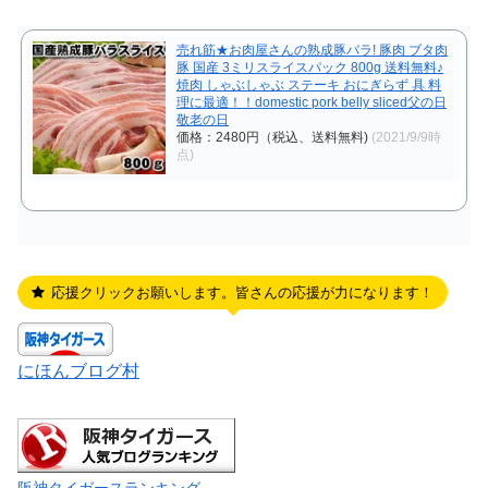
売れ筋★お肉屋さんの熟成豚バラ! 豚肉 ブタ肉
豚 国産 3ミリスライスパック 800g 送料無料♪
焼肉 しゃぶしゃぶ ステーキ おにぎらず 具 料
理に最適！！domestic pork belly sliced父の日
敬老の日
価格：2480円（税込、送料無料)
(2021/9/9時
点)
応援クリックお願いします。皆さんの応援が力になります！
にほんブログ村
阪神タイガースランキング