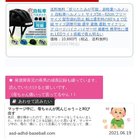
送料無料「折りたたみが可能」超軽量ヘルメッ
ト 自転車ヘルメット サイズ56～62cm フリー
サイズ 髪型崩れ防止 幅は通常時の60％まで圧
縮 サイズ調整可能 通学 避難 通勤 サイクリン
グ ロードバイク バイザー付 備蓄性 携帯性に優
れ LEDライト搭載で夜も明るい
価格：10,880円（税込、送料無料)
(2023/10/17時点)
発達障害児の長男の成長記録も綴っています。
読んでいただけると嬉しいです。
《母ちゃん痛いって言ってるやん！》
マッサージ中に、母ちゃんが死んじゃう～と叫び
出す
先日、腰が痛かったので、夫にマッサージをしてもらいまし
た。そのときのできごとを記録したいと思います。マッサー
ジ中の、母の「痛い」という言葉にうつ伏せになって、腰を
ぐっと押す形でマッサージをしてもらっていたのですが、そ
の際、母ちゃんめっちゃ痛...
2021.06.19
asd-adhd-baseball.com