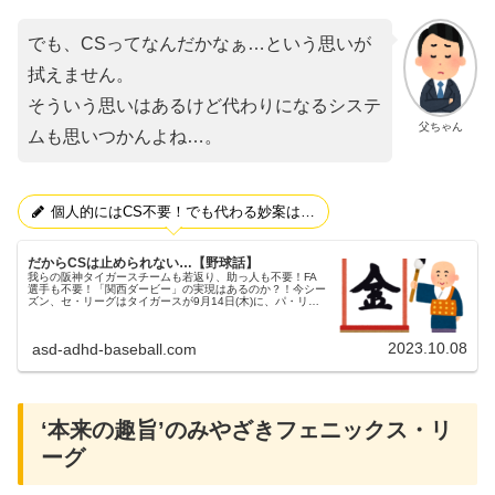
でも、CSってなんだかなぁ…という思いが
拭えません。
そういう思いはあるけど代わりになるシステ
父ちゃん
ムも思いつかんよね…。
個人的にはCS不要！でも代わる妙案は…
だからCSは止められない…【野球話】
我らの阪神タイガースチームも若返り、助っ人も不要！FA
選手も不要！「関西ダービー」の実現はあるのか？！今シー
ズン、セ・リーグはタイガースが9月14日(木)に、パ・リー
グはバファローズが9月20日(水)と、セ・パともに早々にリ
ーグ優勝が決まり...
2023.10.08
asd-adhd-baseball.com
‘本来の趣旨’のみやざきフェニックス・リ
ーグ