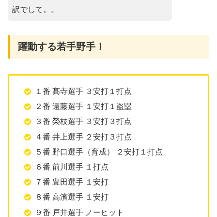
訳でして。。
躍動する若手野手！
１番 髙寺選手 ３安打１打点
２番 遠藤選手 １安打１盗塁
３番 榮枝選手 ３安打３打点
４番 井上選手 ２安打３打点
５番 野口選手（育成） ２安打１打点
６番 前川選手 １打点
７番 豊田選手 １安打
８番 高濱選手 １安打
９番 戸井選手 ノーヒット