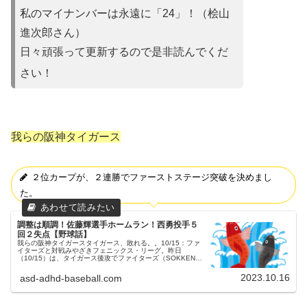
私のマイナンバーは永遠に「24」！（桧山
進次郎さん）
日々頑張って更新するので是非読んでくだ
さい！
我らの阪神タイガース
２位カープが、２連勝でファーストステージ突破を決めまし
た。
調整は順調！佐藤輝選手ホームラン！西勇投手５
回２失点【野球話】
我らの阪神タイガースタイガース、敗れる。。10/15：ファ
イターズと対戦みやざきフェニックス・リーグ。昨日
（10/15）は、タイガース後攻でファイターズ（SOKKEN）
と対戦しました。試合結果神4-2日父ちゃんタイガースの勝
利でした。投手陣...
2023.10.16
asd-adhd-baseball.com