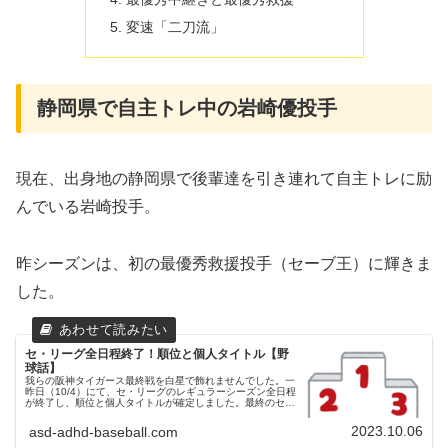
変速「二刀流」
静岡県で自主トレ中の岩崎優投手
現在、出身地の静岡県で後輩達を引き連れて自主トレに励
んでいる岩崎投手。
昨シーズンは、初の最優秀救援投手（セーブ王）に輝きま
した。
セ・リーグ全日程終了！順位と個人タイトル【野
球話】
我らの阪神タイガース最終戦を白星で飾れませんでした。一
昨日（10/4）にて、セ・リーグのレギュラーシーズン全日程
が終了し、順位と個人タイトルが確定しました。最終のセ・
リーグの順位セ・リーグの最終順位です。2023年 順位１位
阪神タイガース...
2023.10.06
asd-adhd-baseball.com