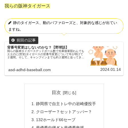
我らの阪神タイガース
静のタイガース、動のバファローズと、対象的な感じが出てい
ますね。
背番号変更はしないのかな？【野球話】
我らの阪神タイガースデッドボール数で先輩後輩競わんでも
エエのに(苦笑)タイガースの背番号変更について年が明けて
２週間。そして、キャンプインまでも約２週間と迫ってきま
した。以前、ルーキーの背番号予想をした際に、妄想背番号
変更の予想もしました。...
2024.01.14
asd-adhd-baseball.com
目次
静岡県で自主トレ中の岩崎優投手
クローザー？セットアッパー？
132ホールド66セーブ
最優秀中継ぎと最優秀救援