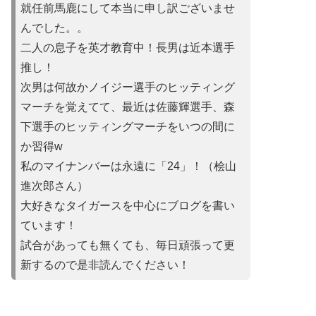
就任前馬鹿にして本当に申し訳ご
ざいませ
んでした。。
二人の息子を英才教育中！長男は近本選手
推し！
次男は何故かノイ
ジー選手のヒッティング
マーチを覚えてて、最近は佐藤輝選手、森
下選手のヒッティングマーチをいつの間に
か習得w
私のマイナンバーは永遠に「24」！（桧山
進次郎さん）
大好きなタイガースを中心にブログを書い
ています！
試合があって
も無くても、毎日頑張って更
新するので是非読んでください！