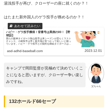
湯浅投手が再び、クローザーの座に就くのか？！
はたまた新外国人のゲラ投手が務めるのか？！
ハビー・ゲラ投手獲得！背番号は異例の00！【野
球話】
我らの阪神タイガース秋山投手は来シーズンが恐らくラスト
チャンス、小林投手は早く新天地が見つかって欲しいと願っ
ています。ハビー・ゲラ投手との契約を締結タイガースは、
かねてから噂されていた、ハビー・ゲラ投手（前・レイズ）
との契約を締結したと発表...
2023.12.01
asd-adhd-baseball.com
キャンプで岡田監督が見極めて決めていくこ
とになると思いますが、クローザー争い楽し
みですね。
父ちゃん
132ホールド66セーブ