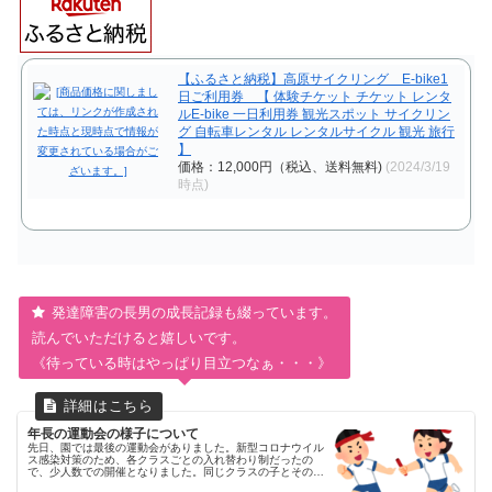
【ふるさと納税】高原サイクリング E-bike1
日ご利用券 【 体験チケット チケット レンタ
ルE-bike 一日利用券 観光スポット サイクリン
グ 自転車レンタル レンタルサイクル 観光 旅行
】
価格：12,000円（税込、送料無料)
(2024/3/19
時点)
発達障害の長男の成長記録も綴っています。
読んでいただけると嬉しいです。
《待っている時はやっぱり目立つなぁ・・・》
年長の運動会の様子について
先日、園では最後の運動会がありました。新型コロナウイル
ス感染対策のため、各クラスごとの入れ替わり制だったの
で、少人数での開催となりました。同じクラスの子とその保
護者のみの参加で、観覧席は割と離れていたので、長男にと