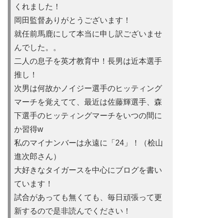
くれました！
岡田監督ありがとうございます！
就任前馬鹿にして本当に申し訳ご
ざいませ
んでした。。
二人の息子を英才教育中！長男は近本選手
推し！
次男は何故かノイ
ジー選手のヒッティング
マーチを覚えてて、最近は佐藤輝選手、森
下選手のヒッティングマーチをいつの間に
か習得w
私のマイナンバーは永遠に「24」！（桧山
進次郎さん）
大好きなタイガースを中心にブログを書い
ています！
試合があって
も無くても、毎日頑張って更
新するので是非読んでください！