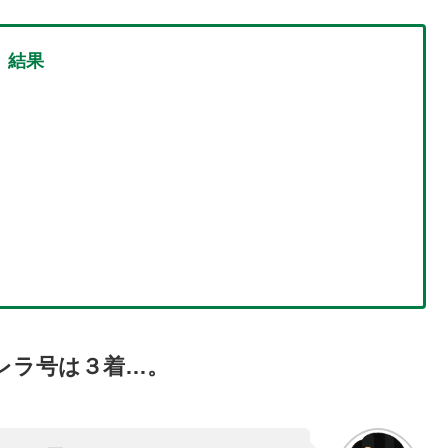
結果
レラ号は３着…。