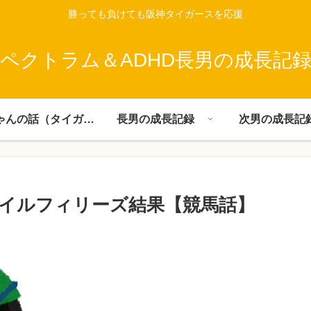
勝っても負けても阪神タイガースを応援
ペクトラム＆ADHD長男の成長記
父ちゃんの話（タイガース）
長男の成長記録
次男の成長記
ナイルフィリーズ結果【競馬話】