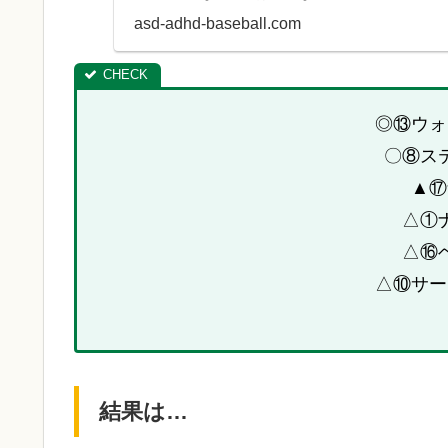
予想 ◎...
asd-adhd-baseball.com
◎⑬ウォ
〇⑧ス
▲⑰
△①
△⑯
△⑩サー
結果は…