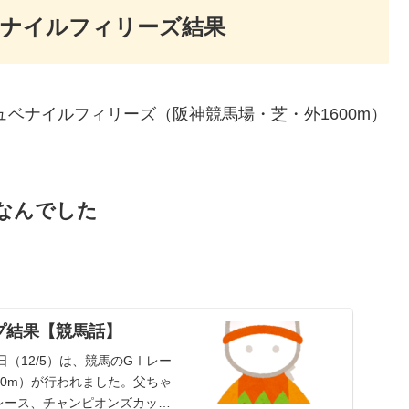
ベナイルフィリーズ結果
ジュベナイルフィリーズ（阪神競馬場・芝・外1600m）
なんでした
プ結果【競馬話】
（12/5）は、競馬のGⅠレー
00m）が行われました。父ちゃ
レース、チャンピオンズカップ