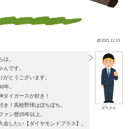
2021.12.13
ちは。
ゃんです。
りがとうございます。
40年。
神タイガースが好き！
好き！高校野球はぼちぼち。
父ちゃん
ファン歴25年以上。
入会したい【ダイヤモンドプラス】。