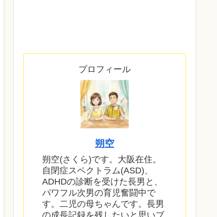
プロフィール
朔空
朔空(さくら)です。大阪在住。
自閉症スペクトラム(ASD)、
ADHDの診断を受けた長男と、
パワフル次男の育児奮闘中で
す。二児の母ちゃんです。長男
の成長記録を残したいと思いブ