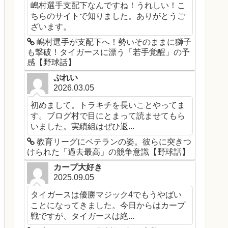
嶋村選手支配下なんですね！うれしい！こ
ちらのサイトで知りました。ありがとうご
ざいます。
嶋村選手が支配下へ！勢いそのままに獅子
も撃破！タイガースに漂う「若手覚醒」の予
感【野球話】
ぷれい
2026.03.05
初めまして。トラキチを長いことやってま
す。ブログ村で目にとまって読ませてもら
いました。実績組はぜひ返...
教育リーグにベテランの姿。彼らに突きつ
けられた「過去最高」の競争意識【野球話】
カープ大好き
2025.09.05
タイガースは優勝マジック4でもうやばい
ことになってきました。今日からはカープ
戦ですが、タイガースは絶...