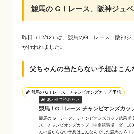
競馬の GⅠレース、阪神ジュ
昨日（12/12）は、競馬のGⅠレース、阪神
が行われました。
父ちゃんの当たらない予想はこん
競馬の GⅠレース、チャンピオンズカップ 予想
競馬！GⅠレース チャンピオンズカッ
競馬の GⅠレース、チャンピオンズカップ結果 昨日
ス、チャンピオンズカップ（中京競馬場・ダ・18
んの当たらない予想はこんなんでした競馬の GⅠ