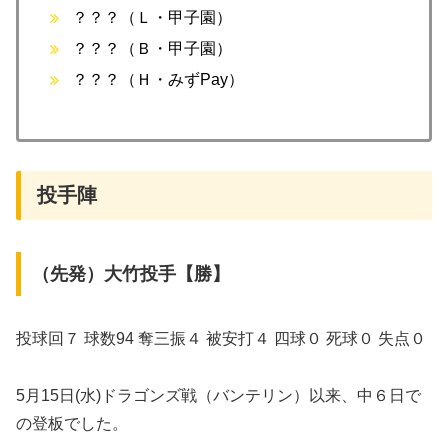
？？？（Ｌ・甲子園）
？？？（Ｂ・甲子園）
？？？（Ｈ・みずPay）
投手陣
（先発）大竹投手【勝】
投球回７ 球数94 奪三振４ 被安打４ 四球０ 死球０ 失点０
5月15日(水)ドラゴンズ戦（バンテリン）以来、中６日で
の登板でした。