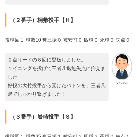
（２番手）桐敷投手【Ｈ】
投球回１ 球数10 奪三振０ 被安打０ 四球０ 死球０ 失点０
２点リードの８回に登板しました。
１イニングを投げて三者凡退無失点に抑えま
した。
父ちゃん
好投の大竹投手から受けたバトンを、三者凡
退でしっかり繋ぎました！
（３番手）岩崎投手【Ｓ】
投球回１ 球数35 奪三振１ 被安打２ 四球２ 死球０ 失点１