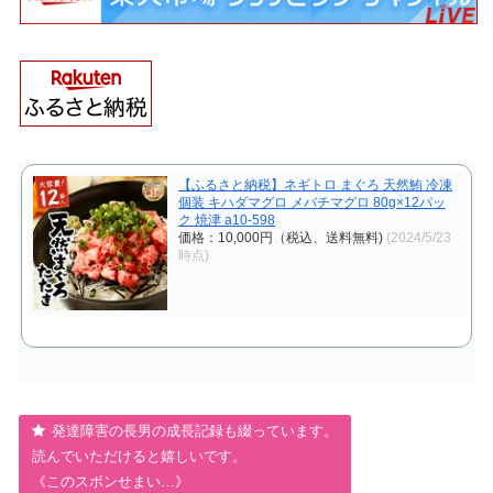
【ふるさと納税】ネギトロ まぐろ 天然鮪 冷凍
個装 キハダマグロ メバチマグロ 80g×12パッ
ク 焼津 a10-598
価格：10,000円（税込、送料無料)
(2024/5/23
時点)
発達障害の長男の成長記録も綴っています。
読んでいただけると嬉しいです。
《このスボンせまい…》