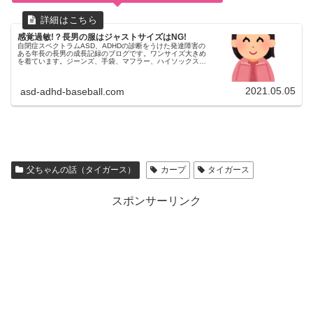
感覚過敏!？長男の服はジャストサイズはNG!
自閉症スペクトラムASD、ADHDの診断をうけた発達障害の
ある年長の長男の成長記録のブログです。ワンサイズ大きめ
を着ています。ジーンズ、手袋、マフラー、ハイソックス、
タートルネックは苦手です。冬はロンTが萌え袖になりがち
です。体型が細身で、ズボンがずり下がることがあります。
2021.05.05
asd-adhd-baseball.com
父ちゃんの話（タイガース）
カープ
タイガース
スポンサーリンク