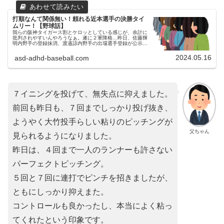
打順なんて関係無い！頼れる近本選手の決勝タイ
ムリー！【野球話】
我らの阪神タイガース割とケロッとしている感じが、余計に
批判されやすいんやろうなぁ。遂に２軍降格…昨日、佐藤輝
明内野手の登録抹消、渡邉諒内野手の出場選手登録が公示さ
れました。父ちゃん遂にここまできちゃいましたね…。でも
仕方無いですね。何かと叩...
2024.05.16
asd-adhd-baseball.com
７イニングを投げて、無失点に抑えました。
前回も昨日も、７回までしっかり投げ抜き、
ようやく大竹投手らしい粘りのピッチングが
父ちゃん
見られるようになりました。
昨日は、４回まで一人のランナーも許さない
パーフェクトピッチング。
５回と７回に連打でピンチを招きましたが、
ともにしっかり抑えまた。
コントロールも良かったし、本当によく粘っ
てくれたという印象です。