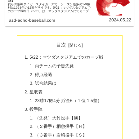
話】
我らの阪神タイガースタイガースで、シーズン最多の1-0勝
利は1968年の12回だそうです。5/21：マツダスタジアムで
のカープ戦昨日（5/21）は、マツダスタジアムにてカープと
の試合が行われました。３連戦の初戦でした。（試合開始
18:00）...
2024.05.22
asd-adhd-baseball.com
目次
5/22：マツダスタジアムでのカープ戦
両チームの予告先発
得点経過
試合結果は
星取表
23勝17敗4分 貯金6（１位 1.5差）
投手陣
（先発）大竹投手【勝】
（２番手）桐敷投手【Ｈ】
（３番手）岩崎投手【Ｓ】