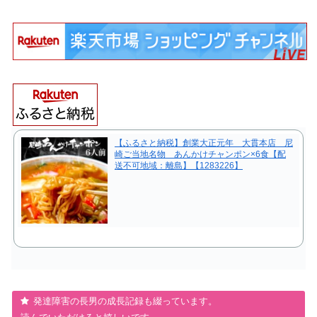
【ふるさと納税】創業大正元年 大貫本店 尼
崎ご当地名物 あんかけチャンポン×6食【配
送不可地域：離島】【1283226】
発達障害の長男の成長記録も綴っています。