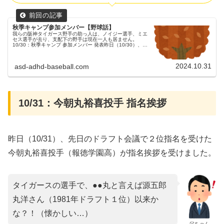
秋季キャンプ参加メンバー【野球話】
我らの阪神タイガース野手の助っ人は、ノイジー選手、ミエ
セス選手が去り、支配下の野手は現在一人も居ません。
10/30：秋季キャンプ 参加メンバー 発表昨日（10/30）、
11月1日から行われる秋季キャンプの参加メンバーが発表さ
れました。参加メ...
2024.10.31
asd-adhd-baseball.com
10/31：今朝丸裕喜投手 指名挨拶
昨日（10/31）、先日のドラフト会議で２位指名を受けた
今朝丸裕喜投手（報徳学園高）が指名挨拶を受けました。
タイガースの選手で、●●丸と言えば源五郎
丸洋さん（1981年ドラフト１位）以来か
な？！（懐かしい…）
父ちゃん