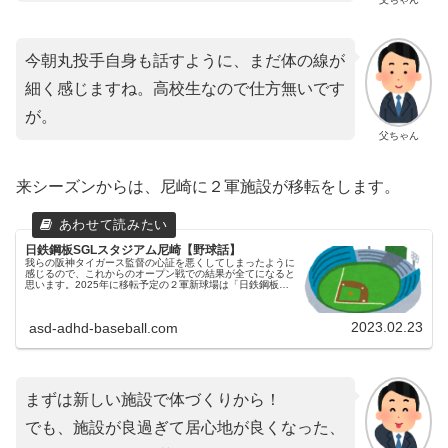
今朝丸投手自身も話すように、まだ体の線が
細く感じますね。高校生なので仕方無いです
が。
父ちゃん
来シーズンからは、尼崎に２軍施設が移転をします。
日鉄鋼板SGLスタジアム尼崎【野球話】
我らの阪神タイガース監督の心証を悪くしてしまったように
感じるので、これからのオープン戦での結果が全てになると
思います。2025年に移転予定の２軍新球場は「日鉄鋼板Ｓ
ＧＬスタジアム尼崎」2025年に移転予定の２軍新球場につ
いて、東京都の建築用...
2023.02.23
asd-adhd-baseball.com
まずは新しい施設で体づくりから！
でも、施設が良過ぎて居心地が良くなった、