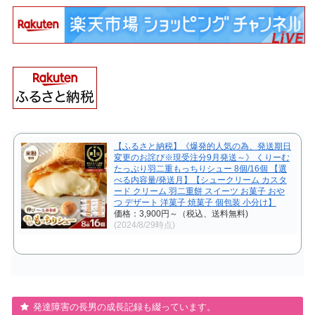
【ふるさと納税】《爆発的人気の為、発送期日
変更のお詫び※現受注分9月発送～》 くりーむ
たっぷり羽二重もっちりシュー 8個/16個 【選
べる内容量/発送月】【シュークリーム カスタ
ード クリーム 羽二重餅 スイーツ お菓子 おや
つ デザート 洋菓子 焼菓子 個包装 小分け】
価格：3,900円～（税込、送料無料)
(2024/8/29時点)
発達障害の長男の成長記録も綴っています。