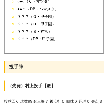
○●○（Ｃ・マツダ）
●●？（DB・ハマスタ）
？？？（Ｇ・甲子園）
？？？（Ｄ・甲子園）
？？？（Ｓ・神宮）
？？？（DB・甲子園）
投手陣
（先発）村上投手【敗】
投球回６ 球数99 奪三振７ 被安打５ 四球０ 死球０ 失点３