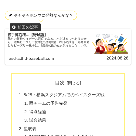
そもそもホンマに発熱なんかな？
投手陣崩壊…【野球話】
我らの阪神タイガース軽症であることを祈るしかありませ
ん。結局ビーズリー投手は登録抹消…昨日の試合、先発回避
したビーズリー投手は、登録抹消が公示されました…。代わ
りに島本投手が登録されました。父ちゃん理由は「発熱」ら
しいですが、怪我で無かった...
2024.08.28
asd-adhd-baseball.com
目次
8/28：横浜スタジアムでのベイスターズ戦
両チームの予告先発
得点経過
試合結果
星取表