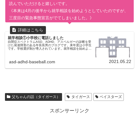
読んでいただけると嬉しいです。
《本来は4月の後半から就学相談を始めようとしていたのですが、
三度目の緊急事態宣言がでてしまいました。》
就学相談①小学校に電話しました
自閉症スペクトラムASD、ADHD、アスペルガーの診断を受
けた発達障害のある年長長男のブログです。来年度は小学生
です。学校選択制が導入されています。就学相談を始めよう
としたのですが新型コロナウイルスの三度目の緊急事態宣言
がでました。
2021.05.22
asd-adhd-baseball.com
父ちゃんの話（タイガース）
タイガース
ベイスターズ
スポンサーリンク