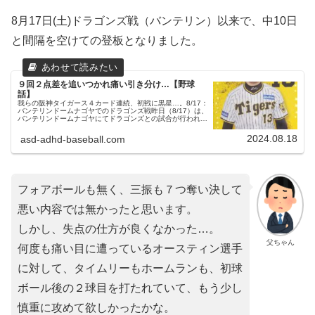
8月17日(土)ドラゴンズ戦（バンテリン）以来で、中10日
と間隔を空けての登板となりました。
９回２点差を追いつかれ痛い引き分け…【野球
話】
我らの阪神タイガース４カード連続、初戦に黒星…。8/17：
バンテリンドームナゴヤでのドラゴンズ戦昨日（8/17）は、
バンテリンドームナゴヤにてドラゴンズとの試合が行われま
した。３連戦の２戦目でした。（試合開始14:00）両チーム
の予告先発中...
2024.08.18
asd-adhd-baseball.com
フォアボールも無く、三振も７つ奪い決して
悪い内容では無かったと思います。
しかし、失点の仕方が良くなかった…。
父ちゃん
何度も痛い目に遭っているオースティン選手
に対して、タイムリーもホームランも、初球
ボール後の２球目を打たれていて、もう少し
慎重に攻めて欲しかったかな。