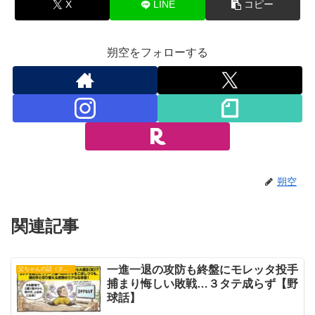
X
LINE
コピー
朔空をフォローする
朔空
関連記事
一進一退の攻防も終盤にモレッタ投手
父ちゃんの話（タイガース）
捕まり悔しい敗戦…３タテ成らず【野
球話】