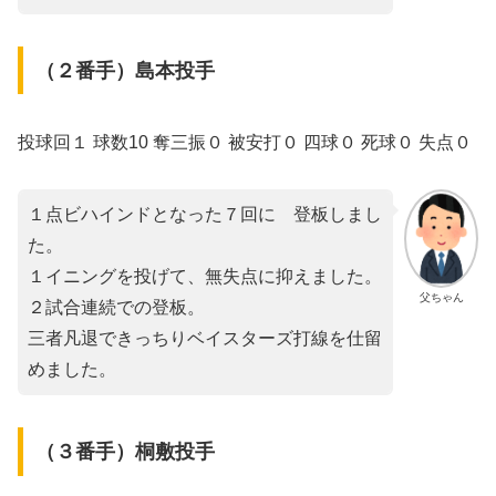
（２番手）島本投手
投球回１ 球数10 奪三振０ 被安打０ 四球０ 死球０ 失点０
１点ビハインドとなった７回に゙登板しまし
た。
１イニングを投げて、無失点に抑えました。
父ちゃん
２試合連続での登板。
三者凡退できっちりベイスターズ打線を仕留
めました。
（３番手）桐敷投手