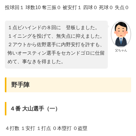
投球回１ 球数10 奪三振０ 被安打１ 四球０ 死球０ 失点０
１点ビハインドの８回に゙登板しました。
１イニングを投げて、無失点に抑えました。
２アウトから佐野選手に内野安打を許すも、
父ちゃん
怖いオースティン選手をセカンドゴロに仕留
めて、事なきを得ました。
野手陣
４番 大山選手（一）
４打数 １安打 １打点 ０本塁打 ０盗塁