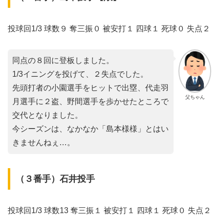
投球回1/3 球数９ 奪三振０ 被安打１ 四球１ 死球０ 失点２
同点の８回に登板しました。
1/3イニングを投げて、２失点でした。
先頭打者の小園選手をヒットで出塁、代走羽
父ちゃん
月選手に２盗、野間選手を歩かせたところで
交代となりました。
今シーズンは、なかなか「島本様様」とはい
きませんねぇ…。
（３番手）石井投手
投球回1/3 球数13 奪三振１ 被安打１ 四球１ 死球０ 失点２