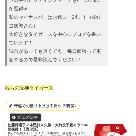
下選手のヒッティングマーチをいつの間に
か習得w
私のマイナンバーは永遠に「24」！（桧山
進次郎さん）
大好きなタイガースを中心にブログを書い
ています！
試合があって
も無くても、毎日頑張って更
新するので是非読んでください！
我らの阪神タイガース
守備での盛り上げは不要やで(苦笑)
佐藤輝選手２本塁打＆失策！大竹投手鯉キラー本
領発揮！【野球話】
我らの阪神タイガースＡクラス復帰で、借金生活も免れた