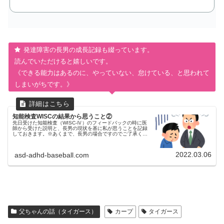
発達障害の長男の成長記録も綴っています。
読んでいただけると嬉しいです。
《できる能力はあるのに、やっていない、怠けている、と思われて
しまいがちです。》
知能検査WISCの結果から思うこと②
先日受けた知能検査（WISC-Ⅳ）のフィードバックの時に医
師から受けた説明と、長男の現状を基に私が思うことを記録
しておきます。※あくまで、長男の場合ですのでご了承くだ
さい。いままでの流れはコチラをご覧ください前回①はコチ
ラです総合所見より凹...
2022.03.06
asd-adhd-baseball.com
父ちゃんの話（タイガース）
カープ
タイガース