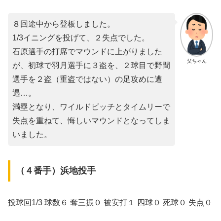
８回途中から登板しました。
1/3イニングを投げて、２失点でした。
石原選手の打席でマウンドに上がりました
父ちゃん
が、初球で羽月選手に３盗を、２球目で野間
選手を２盗（重盗ではない）の足攻めに遭
遇…。
満塁となり、ワイルドピッチとタイムリーで
失点を重ねて、悔しいマウンドとなってしま
いました。
（４番手）浜地投手
投球回1/3 球数６ 奪三振０ 被安打１ 四球０ 死球０ 失点０