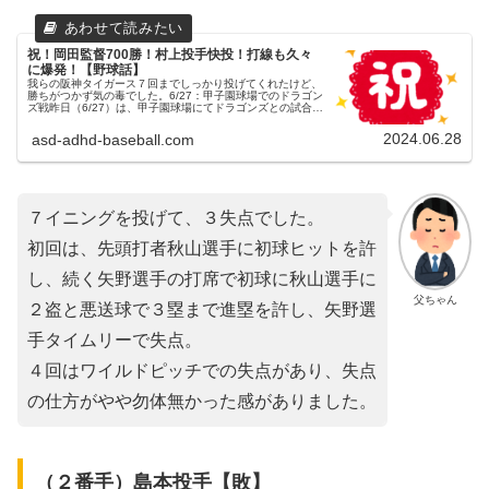
祝！岡田監督700勝！村上投手快投！打線も久々
に爆発！【野球話】
我らの阪神タイガース７回までしっかり投げてくれたけど、
勝ちがつかず気の毒でした。6/27：甲子園球場でのドラゴン
ズ戦昨日（6/27）は、甲子園球場にてドラゴンズとの試合が
行われました。３連戦の３戦目でした。（試合開始18:00）
両チームの予...
2024.06.28
asd-adhd-baseball.com
７イニングを投げて、３失点でした。
初回は、先頭打者秋山選手に初球ヒットを許
し、続く矢野選手の打席で初球に秋山選手に
父ちゃん
２盗と悪送球で３塁まで進塁を許し、矢野選
手タイムリーで失点。
４回はワイルドピッチでの失点があり、失点
の仕方がやや勿体無かった感がありました。
（２番手）島本投手【敗】