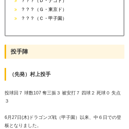
？？？（Ｄ・ナゴド）
？？？（Ｇ・東京ド）
？？？（Ｃ・甲子園）
投手陣
（先発）村上投手
投球回７ 球数107 奪三振３ 被安打７ 四球２ 死球０ 失点
３
6月27日(木)ドラゴンズ戦（甲子園）以来、中６日での登
板となりました。