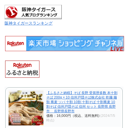
阪神タイガースランキング
【ふるさと納税】そば 長野 受賞歴多数 本十割
そば 200g × 10 信州戸隠そば株式会社 乾麺 麺
類 蕎麦 ソバ 十割 10割 十割そば 十割蕎麦 10
割そば 信州戸隠そば 信州 セット 長野県 長野
市 長野県長野市
価格：16,000円（税込、送料無料)
(2024/7/5
時点)