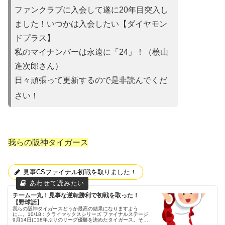
ファンクラブに入会して遂に20年目突入し
ました！いつかは入会
したい【ダイヤモン
ドプラス】
私のマイナンバーは永遠に「24」！（桧山
進次郎さん）
日々頑張って更新するので是非読んでくだ
さい！
我らの阪神タイガース
見事CSファイナル初戦を取りました！
チーム一丸！見事な逆転勝利で初戦を取った！
【野球話】
我らの阪神タイガースどうか最高の結果になりますよう
に…。10/18：クライマックスシリーズ ファイナルステージ
9月14日に18年ぶりのリーグ優勝を決めたタイガース。それ