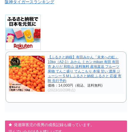
阪神タイガースランキング
【ふるさと納税】有田みかん「未来への虹」
10kg（A2-1）みかん ミカン mikan 有田 有田
市 ありだ 和歌山 送料無料 産地直送 フルーツ
果物 てんこ盛り てんこもり 本場 甘い 濃厚 ジ
ューシー S M L ふるさと納税 ふるさと 応援 寄
附 先行予約
価格：14,000円（税込、送料無料)
(2023/10/20時点)
発達障害児の長男の成長記録も綴っています。
読んでいただけると嬉しいです。