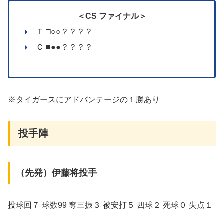
＜CS ファイナル＞
Ｔ □○○？？？？
Ｃ ■●●？？？？
※タイガースにアドバンテージの１勝あり
投手陣
（先発）伊藤将投手
投球回７ 球数99 奪三振３ 被安打５ 四球２ 死球０ 失点１