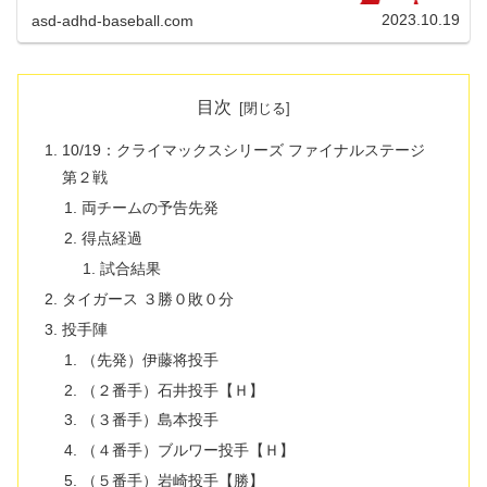
から待つこと約１ヶ月。昨日（10/18）から、クライマック
スシリーズ フ...
2023.10.19
asd-adhd-baseball.com
目次
10/19：クライマックスシリーズ ファイナルステージ
第２戦
両チームの予告先発
得点経過
試合結果
タイガース ３勝０敗０分
投手陣
（先発）伊藤将投手
（２番手）石井投手【Ｈ】
（３番手）島本投手
（４番手）ブルワー投手【Ｈ】
（５番手）岩崎投手【勝】