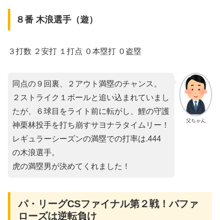
８番 木浪選手（遊）
３打数 ２安打 １打点 ０本塁打 ０盗塁
同点の９回裏、２アウト満塁のチャンス。
２ストライク１ボールと追い込まれていまし
たが、６球目をライト前に転がし、鯉の守護
父ちゃん
神栗林投手を打ち崩すサヨナラタイムリー！
レギュラーシーズンの満塁での打率は.444
の木浪選手。
虎の満塁男が決めてくれました！
パ・リーグCSファイナル第２戦！バファ
ローズは逆転負け