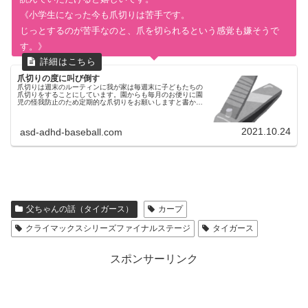
《小学生になった今も爪切りは苦手です。
じっとするのが苦手なのと、爪を切られるという感覚も嫌そうで
す。》
爪切りの度に叫び倒す
爪切りは週末のルーティンに我が家は毎週末に子どもたちの
爪切りをすることにしています。園からも毎月のお便りに園
児の怪我防止のため定期的な爪切りをお願いしますと書かれ
ているので忘れてはいけないし、不定期に切るよりも毎週末
のルーティーンにしてしま...
2021.10.24
asd-adhd-baseball.com
父ちゃんの話（タイガース）
カープ
クライマックスシリーズファイナルステージ
タイガース
スポンサーリンク