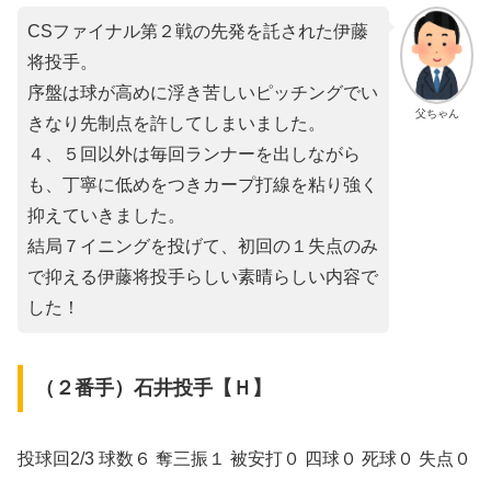
CSファイナル第２戦の先発を託された伊藤
将投手。
序盤は球が高めに浮き苦しいピッチングでい
父ちゃん
きなり先制点を許してしまいました。
４、５回以外は毎回ランナーを出しながら
も、丁寧に低めをつきカープ打線を粘り強く
抑えていきました。
結局７イニングを投げて、初回の１失点のみ
で抑える伊藤将投手らしい素晴らしい内容で
した！
（２番手）石井投手【Ｈ】
投球回2/3 球数６ 奪三振１ 被安打０ 四球０ 死球０ 失点０