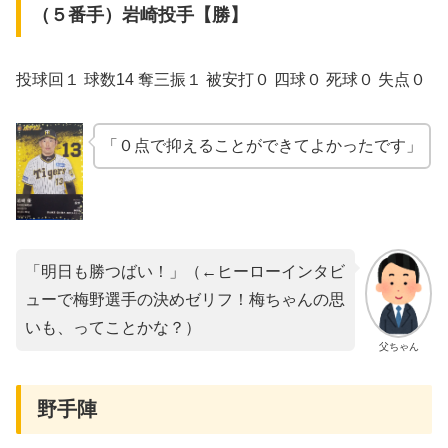
（５番手）岩崎投手【勝】
投球回１ 球数14 奪三振１ 被安打０ 四球０ 死球０ 失点０
「０点で抑えることができてよかったです」
「明日も勝つばい！」（←ヒーローインタビ
ューで梅野選手の決めゼリフ！梅ちゃんの思
いも、ってことかな？）
父ちゃん
野手陣