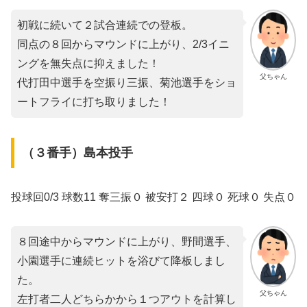
初戦に続いて２試合連続での登板。
同点の８回からマウンドに上がり、2/3イニ
ングを無失点に抑えました！
父ちゃん
代打田中選手を空振り三振、菊池選手をショ
ートフライに打ち取りました！
（３番手）島本投手
投球回0/3 球数11 奪三振０ 被安打２ 四球０ 死球０ 失点０
８回途中からマウンドに上がり、野間選手、
小園選手に連続ヒットを浴びて降板しまし
た。
父ちゃん
左打者二人どちらかから１つアウトを計算し