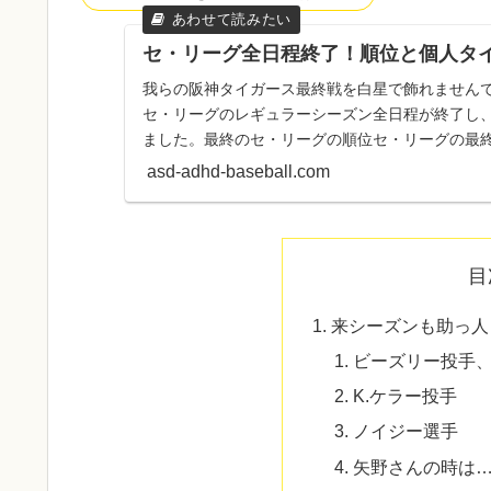
セ・リーグ全日程終了！順位と個人タ
我らの阪神タイガース最終戦を白星で飾れませんで
セ・リーグのレギュラーシーズン全日程が終了し
ました。最終のセ・リーグの順位セ・リーグの最終順
神タイガース...
asd-adhd-baseball.com
目
来シーズンも助っ人
ビーズリー投手
K.ケラー投手
ノイジー選手
矢野さんの時は