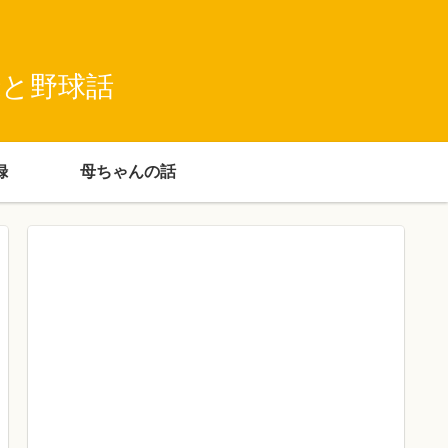
録と野球話
録
母ちゃんの話