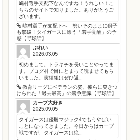
嶋村選手支配下なんですね！うれしい！こ
ちらのサイトで知りました。ありがとうご
ざいます。
嶋村選手が支配下へ！勢いそのままに獅子
も撃破！タイガースに漂う「若手覚醒」の予
感【野球話】
ぷれい
2026.03.05
初めまして。トラキチを長いことやってま
す。ブログ村で目にとまって読ませてもら
いました。実績組はぜひ返...
教育リーグにベテランの姿。彼らに突きつ
けられた「過去最高」の競争意識【野球話】
カープ大好き
2025.09.05
タイガースは優勝マジック4でもうやばい
ことになってきました。今日からはカープ
戦ですが、タイガースは絶...