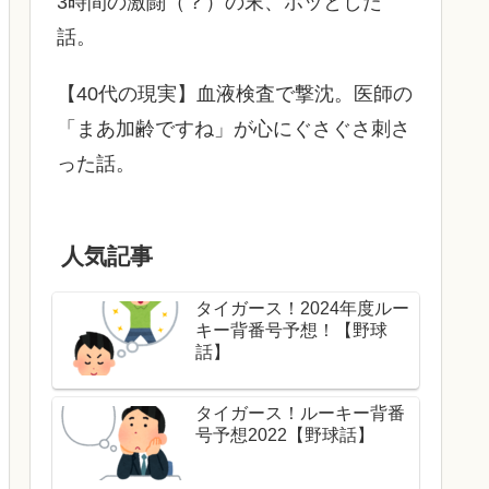
3時間の激闘（？）の末、ホッとした
話。
【40代の現実】血液検査で撃沈。医師の
「まあ加齢ですね」が心にぐさぐさ刺さ
った話。
人気記事
タイガース！2024年度ルー
キー背番号予想！【野球
話】
タイガース！ルーキー背番
号予想2022【野球話】