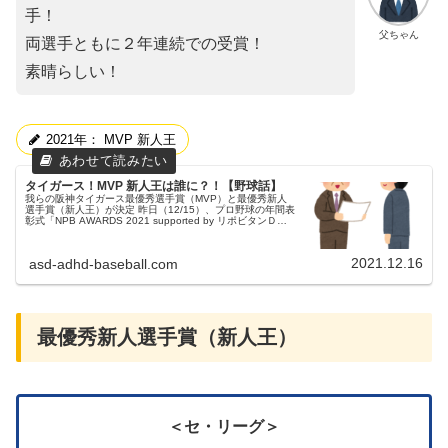
手！
父ちゃん
両選手ともに２年連続での受賞！
素晴らしい！
2021年： MVP 新人王
タイガース！MVP 新人王は誰に？！【野球話】
我らの阪神タイガース最優秀選手賞（MVP）と最優秀新人
選手賞（新人王）が決定 昨日（12/15）、プロ野球の年間表
彰式「NPB AWARDS 2021 supported by リポビタンＤ」
が東京都内で開催されました。各種表彰で、最優秀選...
2021.12.16
asd-adhd-baseball.com
最優秀新人選手賞（新人王）
＜セ・リーグ＞