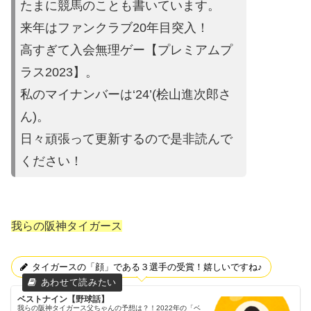
たまに競馬の
ことも書いています。
来年はファンクラブ20年目突入！
高すぎて入会無理ゲー【プレミ
アムプ
ラス2023】。
私のマイナンバーは‘24’(桧山進次郎
さ
ん)。
日々頑張って更新するので是非読んで
ください
！
我らの阪神タイガース
タイガースの「顔」である３選手の受賞！嬉しいですね♪
ベストナイン【野球話】
我らの阪神タイガース父ちゃんの予想は？！2022年の「ベ