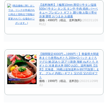
【送料無料】 [ 極厚10mm 厚切り牛タン塩味
500g ] 牛タン タン元 タン中 牛肉 焼肉 バーベ
キュー プレゼント ギフト 贈り物 お取り寄せ
冷凍 贈答 おつまみ お歳暮
価格：4980円（税込、送料無料)
(2022/11/26
時点)
【期間限定4000円→1999円！】青森県大間産
本まぐろ使用ねぎとろ 200g×2パック まぐろ
マグロ 鮪 訳あり 訳アリ刺身 海鮮 ねぎとろ ネ
ギトロ 冷凍 鉄火丼 BBQ お試し 送料無料【注
意】北海道、沖縄は追加送料を997円加算しま
す。 グルメ 内祝い ギフト 父の日 父の日ギフ
ト
価格：1999円（税込、送料別)
(2022/11/26時
点)