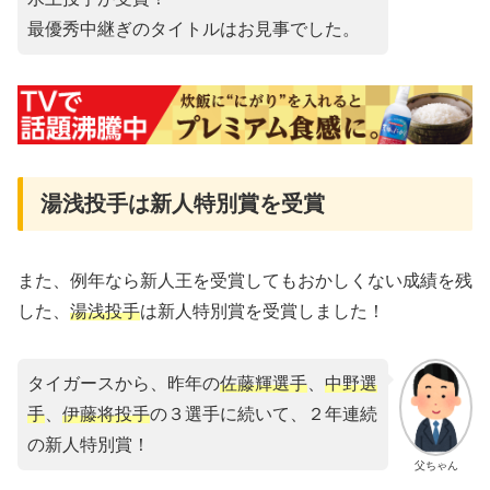
最優秀中継ぎのタイトルはお見事でした。
湯浅投手は新人特別賞を受賞
また、例年なら新人王を受賞してもおかしくない成績を残
した、
湯浅投手
は新人特別賞を受賞しました！
タイガースから、昨年の
佐藤輝選手
、
中野選
手
、
伊藤将投手
の３選手に続いて、２年連続
の新人特別賞！
父ちゃん