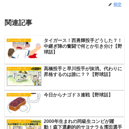
朔空
関連記事
タイガース！西勇輝投手どうした？！
父ちゃんの話（タイガース）
中継ぎ陣の奮闘で何とか引き分け【野
球話】
髙橋投手と早川投手が抹消。代わりに
父ちゃんの話（タイガース）
昇格するのは誰に？？【野球話】
今日からナゴド３連戦【野球話】
父ちゃんの話（タイガース）
2000年生まれの同級生コンビが躍
父ちゃんの話（タイガース）
動！森下選劇的的サヨナラ＆濱田選手