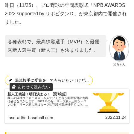
昨日（11/25）、プロ野球の年間表彰式「NPB AWARDS
2022 supported by リポビタンＤ」が東京都内で開催され
ました。
各種表彰で、最高殊勲選手（MVP）と最優
秀新人選手賞（新人王）も決まりました。
父ちゃん
湯浅投手に受賞をしてもらいたい！けど…
新人王候補！明日決まる！【野球話】
我らの阪神タイガース４～５人でいくと言う岡田監督の判断
は妥当な気がします。2021年のセ・リーグ新人王昨シーズ
ンのセ・リーグ新人王はカープの守護神栗林投手でした。タ
イガース佐藤輝選手、中野選手、伊藤将投手の３選手や、ベ
イスターズ牧選手等が大...
2022.11.24
asd-adhd-baseball.com