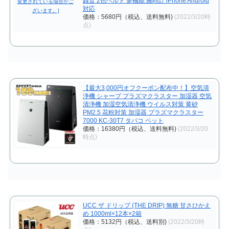
録音 2色ベルト 多機能 腕時計 iPhone Android
対応
価格：5680円（税込、送料無料)
(2022/3/20時
点)
【最大3,000円オフクーポン配布中！】空気清
浄機 シャープ プラズマクラスター 加湿器 空気
清浄機 加湿空気清浄機 ウイルス対策 黄砂
PM2.5 花粉対策 加湿器 プラズマクラスター
7000 KC-30T7 タバコ ペット
価格：16380円（税込、送料無料)
(2022/3/20
時点)
UCC ザ ドリップ (THE DRIP) 無糖 甘さひかえ
め 1000ml×12本×2箱
価格：5132円（税込、送料別)
(2022/3/20時