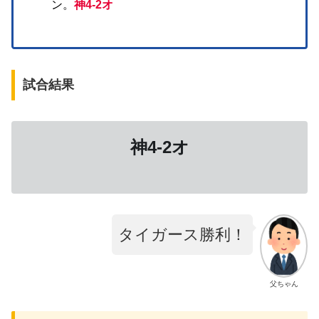
ン。
神4-2オ
試合結果
神4-2オ
タイガース勝利！
父ちゃん