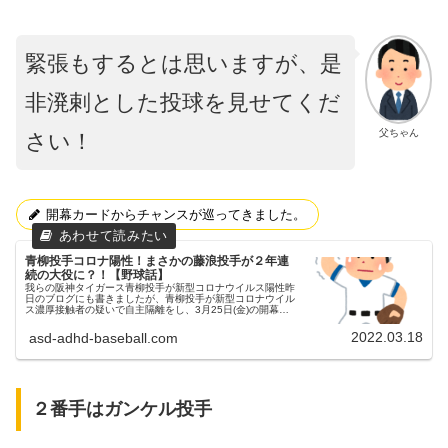
緊張もするとは思いますが、是
非溌剌とした投球を見せてくだ
父ちゃん
さい！
開幕カードからチャンスが巡ってきました。
青柳投手コロナ陽性！まさかの藤浪投手が２年連
続の大役に？！【野球話】
我らの阪神タイガース青柳投手が新型コロナウイルス陽性昨
日のブログにも書きましたが、青柳投手が新型コロナウイル
ス濃厚接触者の疑いで自主隔離をし、3月25日(金)の開幕投
手は白紙になってしまいました。恐れていたことが現実に。
コロナ憎し。父ちゃん...
2022.03.18
asd-adhd-baseball.com
２番手はガンケル投手