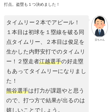
打点。盗塁も１つ決めました！
タイムリー２本でアピール！
１本目は初球を１塁線を破る同
父ちゃん
点タイムリー、２本目は俊足を
生かした内野安打でのタイムリ
ー！２塁走者
江越選手
の好走塁
もあってタイムリーになりまし
た！
熊谷選手
は打力が課題やと思う
ので、打つ方で結果が出るのは
嬉しいことでしょう。