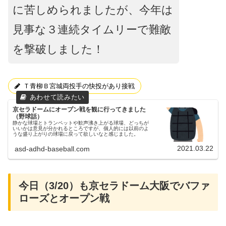
に苦しめられましたが、今年は
見事な３連続タイムリーで難敵
を撃破しました！
Ｔ青柳Ｂ宮城両投手の快投があり接戦
京セラドームにオープン戦を観に行ってきました
（野球話）
静かな球場とトランペットや歓声沸き上がる球場、どっちが
いいかは意見が分かれるところですが、個人的には以前のよ
うな盛り上がりの球場に戻って欲しいなと感じました。
2021.03.22
asd-adhd-baseball.com
今日（3/20）も京セラドーム大阪でバファ
ローズとオープン戦