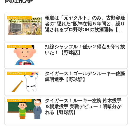
報道は「元ヤクルト」のみ。古野容疑
父ちゃんの話（タイガース）
者の“隠れた”阪神在籍５年間と、繰り
返されるプロ野球OBの飲酒運転【野
球話】
打線シャッフル！僅か２得点を守り抜
父ちゃんの話（タイガース）
いた！【野球話】
タイガース！ゴールデンルーキー佐藤
父ちゃんの話（タイガース）
輝明選手【野球話】
タイガース！ルーキー左腕 鈴木投手
父ちゃんの話（タイガース）
＆桐敷投手 実戦デビュー！明暗分か
れる【野球話】