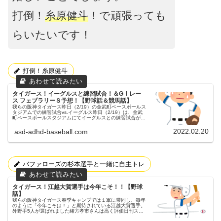
打倒！
糸原健斗
！で頑張っても
らいたいです！
打倒！糸原健斗
タイガース！イーグルスと練習試合！＆GⅠレー
ス フェブラリーＳ予想！【野球話＆競馬話】
我らの阪神タイガース昨日（2/19）の金武町ベースボールス
タジアムでの練習試合vs.イーグルス昨日（2/19）は、金武
町ベースボールスタジアムにてイーグルスとの練習試合が行
われました。先発投手イーグルス高田孝投手、タイガース秋
山投手でした。...
2022.02.20
asd-adhd-baseball.com
バファローズの杉本選手と一緒に自主トレ
タイガース！江越大賀選手は今年こそ！！【野球
話】
我らの阪神タイガース春季キャンプでは１軍に帯同し、毎年
のように「今年こそは！」と期待されている江越大賀選手。
外野手5人が選ばれました緒方孝市さんは高く評価日刊スポ
ーツの記事で、評論家の緒方孝市さんはカープの監督時代