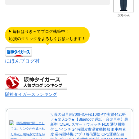
父ちゃん
毎日はりきってブログ執筆中！
応援のクリックをよろしくお願いします！
にほんブログ村
阪神タイガースランキング
＼母の日早割700円OFF&10倍Pで実質4420円
／★楽天1位★【Bluetooth通話・音楽再生】最
新型 itDEAL スマートウォッチ N10 通話機能
付 1.7インチ 24時間皮膚温変動検知 血中酸素
度 長時間待機 アプリ着信通知 GPS運動記録