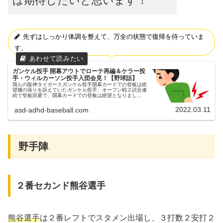
は期待したいと思います！
先ずはしっかり体調を整えて、万全の状態で復帰を待っていま
す。
ガンケル投手 開幕アウトでローテ再編＆ケラー投
手・ウィルカーソン投手入団会見！【野球話】
我らの阪神タイガースガンケル投手開幕カードでの登板は絶
望腰の張りを訴えていたガンケル投手、オープン戦２試合連
続で登板回避で、開幕カードでの登板は絶望となりまし
た…。各スポーツ紙によると、ガンケル投手は開幕３試合目
での登板が有力視されていまし...
2022.03.11
asd-adhd-baseball.com
野手陣
２番セカンド熊谷選手
熊谷選手
は２番レフトでスタメン出場し、３打数２安打２