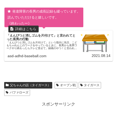
発達障害の長男の成長記録も綴っています。
読んでいただけると嬉しいです。
《終わったー》
「えんぴつと消しゴムを片付けて」と言われてと
った長男の行動
「えんぴつと消しゴムを片付けて」という指示に先日、こど
もちゃれんじのワークをやっているときに、長男から長男ワ
ークやり終わったらテレビ見せて。録画のやつ！と言われた
ので母ちゃんいいよ。長男やったー！と約束をしました。そ
の瞬間から、長男が楽しみ...
2021.08.14
asd-adhd-baseball.com
父ちゃんの話（タイガース）
オープン戦
タイガース
バファローズ
スポンサーリンク