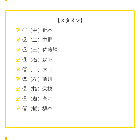
【スタメン】
①（中）近本
②（二）中野
③（三）佐藤輝
④（右）森下
⑤（一）大山
⑥（左）前川
⑦（指）榮枝
⑧（遊）髙寺
⑨（捕）坂本