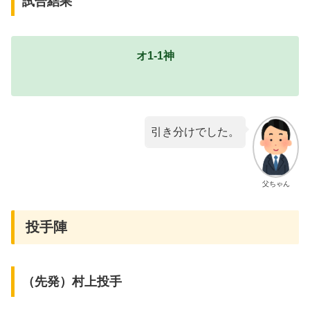
試合結果
オ1-1神
引き分けでした。
父ちゃん
投手陣
（先発）村上投手