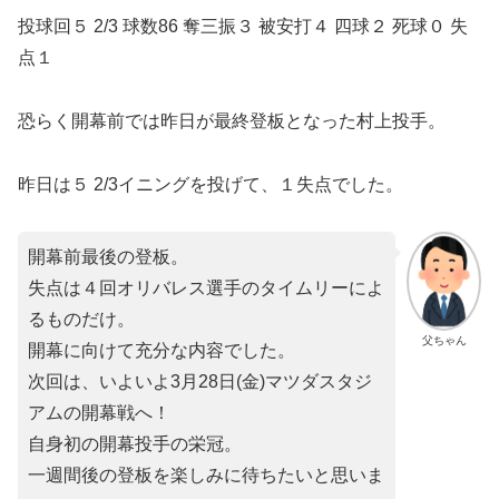
投球回５ 2/3 球数86 奪三振３ 被安打４ 四球２ 死球０ 失
点１
恐らく開幕前では昨日が最終登板となった村上投手。
昨日は５ 2/3イニングを投げて、１失点でした。
開幕前最後の登板。
失点は４回オリバレス選手のタイムリーによ
るものだけ。
父ちゃん
開幕に向けて充分な内容でした。
次回は、いよいよ3月28日(金)マツダスタジ
アムの開幕戦へ！
自身初の開幕投手の栄冠。
一週間後の登板を楽しみに待ちたいと思いま