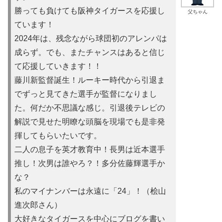
勝っても負けても阪神タイガースを応援し
父ちゃん
ています！
2024年は、残念ながら球団初のアレンパは
成らず。でも、またチャンスはあると信じ
て応援していきます！！
藤川新監督誕生！ルーキー時代から引退ま
でずっと見てきた選手が監督になりまし
た。何だか不思議な感じ。引退後テレビの
解説で見せた明瞭な頭脳を現場でも是非発
揮してもらいたいです。
二人の息子を英才教育中！長男は近本選手
推し！次男は誰やろ？！多分佐藤輝選手か
な？
私のマイナンバーは永遠に「24」！（桧山
進次郎さん）
大好きなタイガースを中心にブログを書い