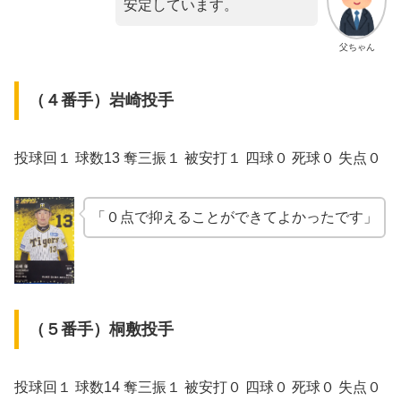
安定しています。
父ちゃん
（４番手）岩崎投手
投球回１ 球数13 奪三振１ 被安打１ 四球０ 死球０ 失点０
「０点で抑えることができてよかったです」
（５番手）桐敷投手
投球回１ 球数14 奪三振１ 被安打０ 四球０ 死球０ 失点０