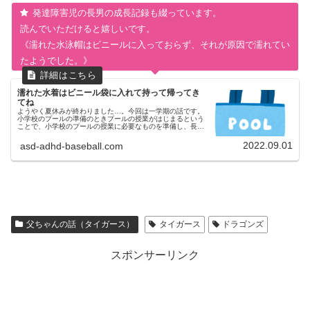
発達障害児の長男の成長記録も綴っています。
読んでいただけると嬉しいです。
《濡れた水泳帽はビニールに入っておらず、それが原因で濡れてい
たようでした。》
濡れた水着はビニール袋に入れて持って帰ってき
てね
ようやく夏休みが終わりました…。今回は一学期の話です。
小学校のプールの準備のときプールの授業がはじまるという
ことで、小学校のプールの授業に必要なものを準備し、長男
にその説明をしました。母ちゃん水着、帽子、タオル、それ
から、濡れた水着を入れる...
2022.09.01
asd-adhd-baseball.com
父ちゃんの話（タイガース）
タイガース
ドラゴンズ
スポンサーリンク