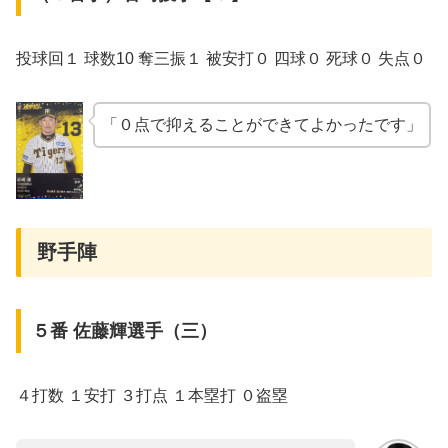
投球回１ 球数10 奪三振１ 被安打０ 四球０ 死球０ 失点０
「０点で抑えることができてよかったです」
野手陣
５番 佐藤輝選手（三）
４打数 １安打 ３打点 １本塁打 ０盗塁