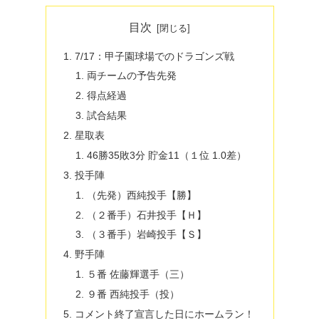
目次
7/17：甲子園球場でのドラゴンズ戦
両チームの予告先発
得点経過
試合結果
星取表
46勝35敗3分 貯金11（１位 1.0差）
投手陣
（先発）西純投手【勝】
（２番手）石井投手【Ｈ】
（３番手）岩崎投手【Ｓ】
野手陣
５番 佐藤輝選手（三）
９番 西純投手（投）
コメント終了宣言した日にホームラン！