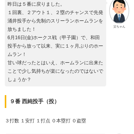
昨日は５番に戻りました。
１回裏、２アウト１、２塁のチャンスで先発
涌井投手から先制のスリーランホームランを
父ちゃん
放ちました！
6月16日(金)ホークス戦（甲子園）で、和田
投手から放って以来、実に１ヶ月ぶりのホー
ムラン！
甘い球だったとはいえ、ホームランに出来た
ことで少し気持ちが楽になったのではないで
しょうか？
９番 西純投手（投）
３打数 １安打 １打点 ０本塁打 ０盗塁