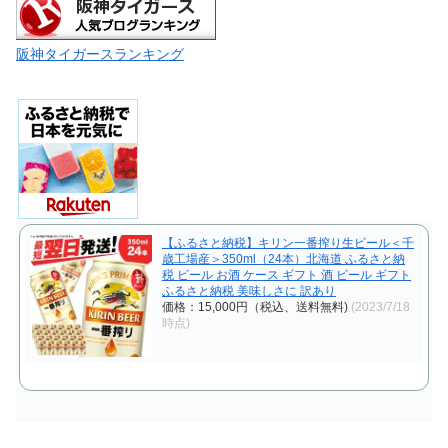
阪神タイガースランキング
【ふるさと納税】キリン一番搾り生ビール＜千
歳工場産＞350ml（24本）北海道 ふるさと納
税 ビール お酒 ケース ギフト 酒 ビール ギフト
ふるさと納税 美味しさに 訳あり
価格：15,000円（税込、送料無料)
(2023/7/18
時点)