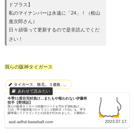
ドプラス】
私のマイナンバーは永遠に「24」！（桧山
進次郎さん）
日々頑張って更新するので是非読んでくだ
さい！
我らの阪神タイガース
タイガース、敗北。３連敗…。
今季11度目完封負け…またもや報われない伊藤将
投手【野球話】
我らの阪神タイガース終盤のリードも守れず逆転負け…。
7/16：甲子園球場でのドラゴンズ戦昨日（7/16）も、甲子
園球場にてドラゴンズとの試合が行われました。３連戦の２
戦目でした。両チームの予告先発阪神タイガース 27 伊藤将
司投手中日ドラゴ...
2023.07.17
asd-adhd-baseball.com