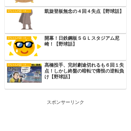
凱旋登板無念の４回４失点【野球話】
父ちゃんの話（タイガース）
開幕！日鉄鋼板ＳＧＬスタジアム尼
父ちゃんの話（タイガース）
崎！【野球話】
髙橋投手、完封劇途切れるも６回１失
父ちゃんの話（タイガース）
点！しかし終盤の暗転で痛恨の逆転負
け【野球話】
スポンサーリンク