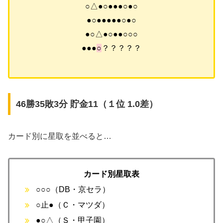
○△●○●●●○●○
●○●●●●●○●○
●○△●○●●○○○
●●●
○
？？？？？
46勝35敗3分 貯金11（１位 1.0差）
カード別に星取を並べると…
カード別星取表
○○○（DB・京セラ）
○止●（Ｃ・マツダ）
●○△（Ｓ・甲子園）