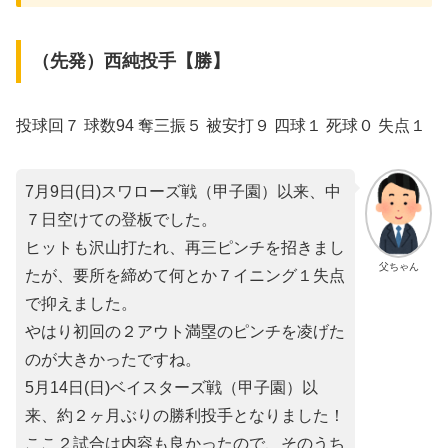
（先発）西純投手【勝】
投球回７ 球数94 奪三振５ 被安打９ 四球１ 死球０ 失点１
7月9日(日)スワローズ戦（甲子園）以来、中
７日空けての登板でした。
ヒットも沢山打たれ、再三ピンチを招きまし
父ちゃん
たが、要所を締めて何とか７イニング１失点
で抑えました。
やはり初回の２アウト満塁のピンチを凌げた
のが大きかったですね。
5月14日(日)ベイスターズ戦（甲子園）以
来、約２ヶ月ぶりの勝利投手となりました！
ここ２試合は内容も良かったので、そのうち