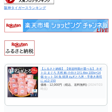
阪神タイガースランキング
【ふるさと納税】 【発送時期が選べる】 ネギ
トロ まぐろ 天然 鮪 小分け 計1.4kg 100g×14
個 セット S4 魚 焼津 ねぎとろ丼・手巻き寿司
に a12-150
価格：12,000円（税込、送料無料)
(2024/7/23
時点)