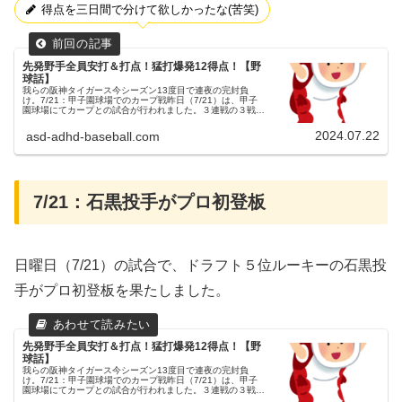
得点を三日間で分けて欲しかったな(苦笑)
先発野手全員安打＆打点！猛打爆発12得点！【野
球話】
我らの阪神タイガース今シーズン13度目で連夜の完封負
け。7/21：甲子園球場でのカープ戦昨日（7/21）は、甲子
園球場にてカープとの試合が行われました。３連戦の３戦目
でした。（試合開始18:00）両チームの予告先発阪神タイガ
ース 16 西勇...
2024.07.22
asd-adhd-baseball.com
7/21：石黒投手がプロ初登板
日曜日（7/21）の試合で、ドラフト５位ルーキーの石黒投
手がプロ初登板を果たしました。
先発野手全員安打＆打点！猛打爆発12得点！【野
球話】
我らの阪神タイガース今シーズン13度目で連夜の完封負
け。7/21：甲子園球場でのカープ戦昨日（7/21）は、甲子
園球場にてカープとの試合が行われました。３連戦の３戦目
でした。（試合開始18:00）両チームの予告先発阪神タイガ