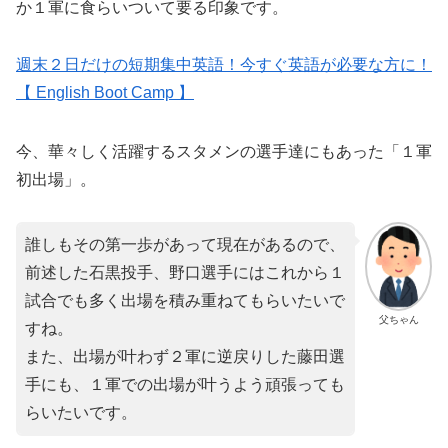
か１軍に食らいついて要る印象です。
週末２日だけの短期集中英語！今すぐ英語が必要な方に！
【 English Boot Camp 】
今、華々しく活躍するスタメンの選手達にもあった「１軍
初出場」。
誰しもその第一歩があって現在があるので、
前述した石黒投手、野口選手にはこれから１
試合でも多く出場を積み重ねてもらいたいで
父ちゃん
すね。
また、出場が叶わず２軍に逆戻りした藤田選
手にも、１軍での出場が叶うよう頑張っても
らいたいです。