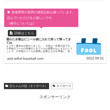
発達障害の長男の成長記録も綴っています。
読んでいただけると嬉しいです。
《帽子については》
濡れた水着はビニール袋に入れて持って帰ってき
てね
ようやく夏休みが終わりました…。今回は一学期の話です。
小学校のプールの準備のときプールの授業がはじまるという
ことで、小学校のプールの授業に必要なものを準備し、長男
にその説明をしました。母ちゃん水着、帽子、タオル、それ
から、濡れた水着を入れる...
2022.09.01
asd-adhd-baseball.com
父ちゃんの話（タイガース）
タイガース
スポンサーリンク